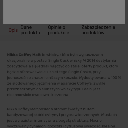
zapytaj o produkt
poleć znajomemu
Dane
Opinie o
Zabezpieczenie
Opis
produktu
produkcie
produktów
Nikka Coffey Malt
to whisky, która była wypuszczana
okazjonalnie w postaci Single Cask whisky. W 2014 destylarnia
zdecydowała się jednak włączyć do stałej oferty produkt, który
będzie oferował wiele z zalet tego Single Caska, przy
jednocześnie znacznie niższym koszcie. Wydestylowana w 100 %
ze słodowanego jęczmienia w aparacie Coffey’a, zwykle
przeznaczonym do słabszych whisky typu Grain, jest
niesamowicie owocowa i korzenna.
Nikka Coffey Malt posiada aromat świeży z nutami
kandyzowanej skórki cytryny i przypraw korzennych. W ustach
jest wyrazista i intensywna z bogatą strukturą. Mocno
wyczuwalny cynamon, goździki i cytrusowa świeżość. Idealna