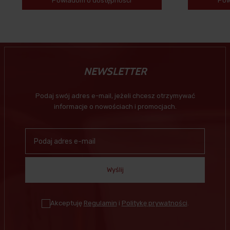
Powiadom o dostępności
Pow
NEWSLETTER
Podaj swój adres e-mail, jeżeli chcesz otrzymywać
informacje o nowościach i promocjach.
Wyślij
Akceptuję
Regulamin
i
Politykę prywatności
.