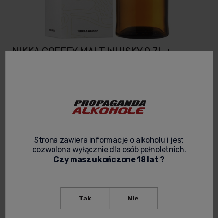
NIKKA COFFEY MALT WHISKY 0,7L +
KARTONIK
3.7
Kod produktu:
WHISKY 132
385,00 zł
Cena netto:
313,01 zł
Strona zawiera informacje o alkoholu i jest
dozwolona wyłącznie dla osób pełnoletnich.
spodziewana dostawa
Czy masz ukończone 18 lat ?
powiadom o dostępności
Tak
Nie