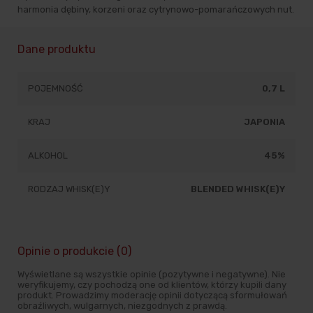
harmonia dębiny, korzeni oraz cytrynowo-pomarańczowych nut.
Dane produktu
POJEMNOŚĆ
0,7 L
KRAJ
JAPONIA
ALKOHOL
45%
RODZAJ WHISK(E)Y
BLENDED WHISK(E)Y
Opinie o produkcie (0)
Wyświetlane są wszystkie opinie (pozytywne i negatywne). Nie
weryfikujemy, czy pochodzą one od klientów, którzy kupili dany
produkt. Prowadzimy moderację opinii dotyczącą sformułowań
obraźliwych, wulgarnych, niezgodnych z prawdą.