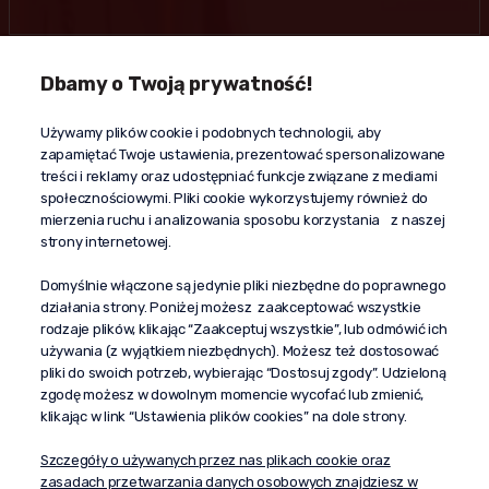
Dbamy o Twoją prywatność!
Kontakt
Używamy plików cookie i podobnych technologii, aby
+48 603 610 870
zapamiętać Twoje ustawienia, prezentować spersonalizowane
kontakt@propaganda24h.pl
treści i reklamy oraz udostępniać funkcje związane z mediami
społecznościowymi. Pliki cookie wykorzystujemy również do
“Propaganda"
mierzenia ruchu i analizowania sposobu korzystania z naszej
al. Komisji Edukacji Narodowej 51/U5
strony internetowej.
02-797 Warszawa
Pomoc
Domyślnie włączone są jedynie pliki niezbędne do poprawnego
działania strony. Poniżej możesz zaakceptować wszystkie
Dostawa
rodzaje plików, klikając “Zaakceptuj wszystkie”, lub odmówić ich
Moje konto
używania (z wyjątkiem niezbędnych). Możesz też dostosować
pliki do swoich potrzeb, wybierając “Dostosuj zgody”. Udzieloną
O firmie
zgodę możesz w dowolnym momencie wycofać lub zmienić,
klikając w link “Ustawienia plików cookies” na dole strony.
Szczegóły o używanych przez nas plikach cookie oraz
zasadach przetwarzania danych osobowych znajdziesz w