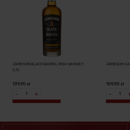
JAMESON BLACK BARREL IRISH WHISKEY
JAMESON CAS
0,7L
139,90 zł
109,90 zł
-
+
-