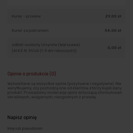
Kurier - przelew
29,00 zł
Kurier za pobraniem
34,00 zł
odbiór osobisty Ursynów (Warszawa)
0,00 zł
(Al.K.E.N. 51/u5 (1-3 dni roboczych))
Opinie o produkcie (0)
Wyświetlane są wszystkie opinie (pozytywne i negatywne). Nie
weryfikujemy, czy pochodzą one od klientów, którzy kupili dany
produkt. Prowadzimy moderację opinii dotyczącą sformułowań
obraźliwych, wulgarnych, niezgodnych z prawdą.
Napisz opinię
Imię lub pseudonim