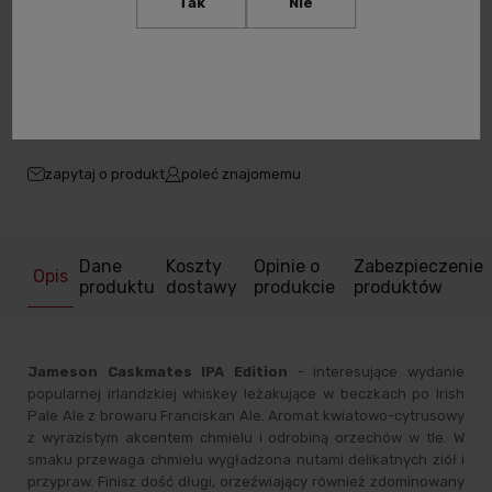
Tak
Nie
-
+
Do koszyka
Zyskujesz:
199
pkt
zapytaj o produkt
poleć znajomemu
Dane
Koszty
Opinie o
Zabezpieczenie
Opis
produktu
dostawy
produkcie
produktów
Jameson Caskmates IPA Edition
- interesujące wydanie
popularnej irlandzkiej whiskey leżakujące w beczkach po Irish
Pale Ale z browaru Franciskan Ale. Aromat kwiatowo-cytrusowy
z wyrazistym akcentem chmielu i odrobiną orzechów w tle. W
smaku przewaga chmielu wygładzona nutami delikatnych ziół i
przypraw. Finisz dość długi, orzeźwiający również zdominowany