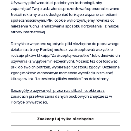
Używamy plików cookie i podobnych technologii, aby
+48 603 610 870
zapamiętać Twoje ustawienia, prezentować spersonalizowane
kontakt@propaganda24h.pl
treści i reklamy oraz udostępniać funkcje związane z mediami
społecznościowymi. Pliki cookie wykorzystujemy również do
“Propaganda"
mierzenia ruchu i analizowania sposobu korzystania z naszej
al. Komisji Edukacji Narodowej 51/U5
strony internetowej.
02-797 Warszawa
Pomoc
Domyślnie włączone są jedynie pliki niezbędne do poprawnego
działania strony. Poniżej możesz zaakceptować wszystkie
Dostawa
rodzaje plików, klikając “Zaakceptuj wszystkie”, lub odmówić ich
Moje konto
używania (z wyjątkiem niezbędnych). Możesz też dostosować
pliki do swoich potrzeb, wybierając “Dostosuj zgody”. Udzieloną
O firmie
zgodę możesz w dowolnym momencie wycofać lub zmienić,
klikając w link “Ustawienia plików cookies” na dole strony.
Szczegóły o używanych przez nas plikach cookie oraz
zasadach przetwarzania danych osobowych znajdziesz w
Polityce prywatności.
Zaakceptuj tylko niezbędne