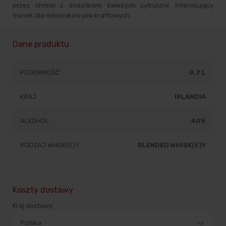
przez chmiel z dodatkiem świeżych cytrusów. Interesujący
trunek dla miłośników piw kraftowych.
Dane produktu
POJEMNOŚĆ
0,7 L
KRAJ
IRLANDIA
ALKOHOL
40%
RODZAJ WHISK(E)Y
BLENDED WHISK(E)Y
Koszty dostawy
Kraj dostawy: