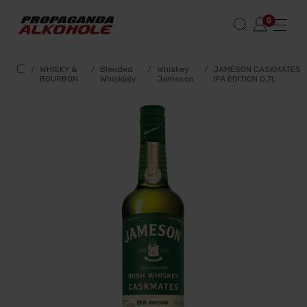
/
WHISKY &
/
Blended
/
Whiskey
/
JAMESON CASKMATES
BOURBON
Whisk(e)y
Jameson
IPA EDITION 0,7L