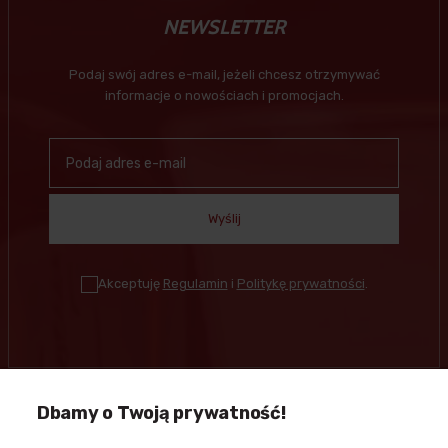
NEWSLETTER
Podaj swój adres e-mail, jeżeli chcesz otrzymywać
informacje o nowościach i promocjach.
Wyślij
Akceptuję
Regulamin
i
Politykę prywatności
.
Dbamy o Twoją prywatność!
Kontakt