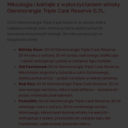
Miksologia i koktajle z wykorzystaniem whisky
Glenmorangie Triple Cask Reserve 0,7L.
Choć Glenmorangie Triple Cask Reserve to whisky, która
najlepiej smakuje solo, można ją także wykorzystać do
tworzenia klasycznych koktajli. Oto kilka propozycji na
eleganckie drinki:
Whisky Sour:
50 ml Glenmorangie Triple Cask Reserve,
25 ml soku z cytryny, 20 ml syropu cukrowego, białko jaja
– całość wstrząsnąć i podać w szklance typu tumbler.
Old Fashioned:
50 ml Glenmorangie Triple Cask Reserve,
kilka kropel angostury, łyżeczka cukru trzcinowego,
skórka pomarańczy – podać na lodzie w niskiej szklance.
Rob Roy:
50 ml Glenmorangie Triple Cask Reserve, 25 ml
czerwonego wermutu, kilka kropel bittersa – wymieszać i
podać w kieliszku koktajlowym.
Penicillin:
50 ml Glenmorangie Triple Cask Reserve, 20 ml
świeżego soku z cytryny, 20 ml miodowego syropu
imbirowego, kilka kropel dymnej whisky na wierzch –
wstrząsnąć z lodem, przecedzić do szklanki typu Old
Fashioned i udekorować plastrem imbiru.