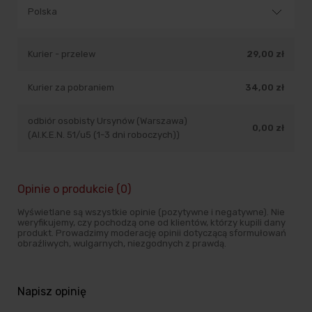
Kurier - przelew
29,00 zł
Kurier za pobraniem
34,00 zł
odbiór osobisty Ursynów (Warszawa)
0,00 zł
(Al.K.E.N. 51/u5 (1-3 dni roboczych))
Opinie o produkcie (0)
Wyświetlane są wszystkie opinie (pozytywne i negatywne). Nie
weryfikujemy, czy pochodzą one od klientów, którzy kupili dany
produkt. Prowadzimy moderację opinii dotyczącą sformułowań
obraźliwych, wulgarnych, niezgodnych z prawdą.
Napisz opinię