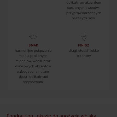
delikatnym akcentem
suszonych owoców i
przypraw korzennych
oraz cytrusów
SMAK
FINISZ
harmonijne połączenie
długi, słodki i lekko
miodu, prażonych
pikantny
migdałów, wanilii oraz
owocowych akcentów,
wzbogacone nutami
dębu i delikatnymi
przyprawami
Foodpairing i okazje do spożycia whisky