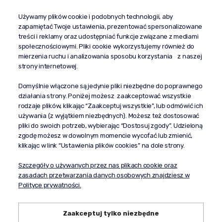
Używamy plików cookie i podobnych technologii, aby
+48 603 610 870
zapamiętać Twoje ustawienia, prezentować spersonalizowane
kontakt@propaganda24h.pl
treści i reklamy oraz udostępniać funkcje związane z mediami
społecznościowymi. Pliki cookie wykorzystujemy również do
“Propaganda"
mierzenia ruchu i analizowania sposobu korzystania z naszej
al. Komisji Edukacji Narodowej 51/U5
strony internetowej.
02-797 Warszawa
Pomoc
Domyślnie włączone są jedynie pliki niezbędne do poprawnego
działania strony. Poniżej możesz zaakceptować wszystkie
Dostawa
rodzaje plików, klikając “Zaakceptuj wszystkie”, lub odmówić ich
Moje konto
używania (z wyjątkiem niezbędnych). Możesz też dostosować
pliki do swoich potrzeb, wybierając “Dostosuj zgody”. Udzieloną
O firmie
zgodę możesz w dowolnym momencie wycofać lub zmienić,
klikając w link “Ustawienia plików cookies” na dole strony.
Szczegóły o używanych przez nas plikach cookie oraz
zasadach przetwarzania danych osobowych znajdziesz w
Polityce prywatności.
Zaakceptuj tylko niezbędne