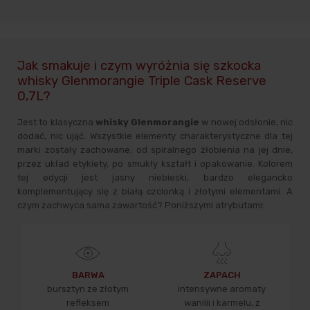
Jak smakuje i czym wyróżnia się szkocka
whisky Glenmorangie Triple Cask Reserve
0,7L?
Jest to klasyczna
whisky Glenmorangie
w nowej odsłonie, nic
dodać, nic ująć. Wszystkie elementy charakterystyczne dla tej
marki zostały zachowane, od spiralnego żłobienia na jej dnie,
przez układ etykiety, po smukły kształt i opakowanie. Kolorem
tej edycji jest jasny niebieski, bardzo elegancko
komplementujący się z białą czcionką i złotymi elementami. A
czym zachwyca sama zawartość? Poniższymi atrybutami:
BARWA
ZAPACH
bursztyn ze złotym
intensywne aromaty
refleksem
wanilii i karmelu, z