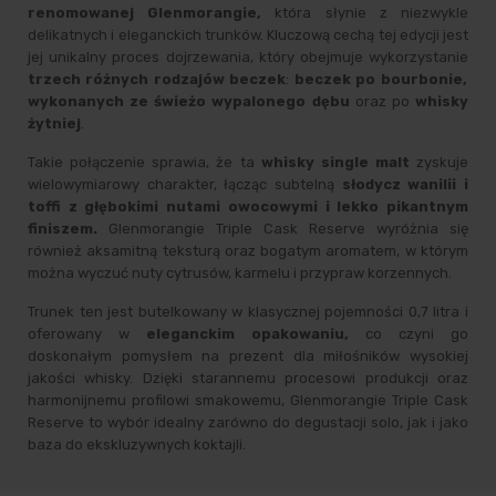
renomowanej Glenmorangie,
która słynie z niezwykle
delikatnych i eleganckich trunków. Kluczową cechą tej edycji jest
jej unikalny proces dojrzewania, który obejmuje wykorzystanie
trzech różnych rodzajów beczek
:
beczek po bourbonie,
wykonanych ze świeżo wypalonego dębu
oraz po
whisky
żytniej
.
Takie połączenie sprawia, że ta
whisky single malt
zyskuje
wielowymiarowy charakter, łącząc subtelną
słodycz wanilii i
toffi z głębokimi nutami owocowymi i lekko pikantnym
finiszem.
Glenmorangie Triple Cask Reserve wyróżnia się
również aksamitną teksturą oraz bogatym aromatem, w którym
można wyczuć nuty cytrusów, karmelu i przypraw korzennych.
Trunek ten jest butelkowany w klasycznej pojemności 0,7 litra i
oferowany w
eleganckim opakowaniu,
co czyni go
doskonałym pomysłem na prezent dla miłośników wysokiej
jakości whisky. Dzięki starannemu procesowi produkcji oraz
harmonijnemu profilowi smakowemu, Glenmorangie Triple Cask
Reserve to wybór idealny zarówno do degustacji solo, jak i jako
baza do ekskluzywnych koktajli.