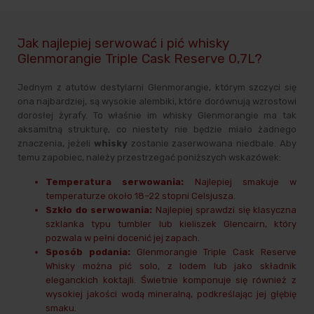
Jak najlepiej serwować i pić whisky
Glenmorangie Triple Cask Reserve 0,7L?
Jednym z atutów destylarni Glenmorangie, którym szczyci się
ona najbardziej, są wysokie alembiki, które dorównują wzrostowi
dorosłej żyrafy. To właśnie im whisky Glenmorangie ma tak
aksamitną strukturę, co niestety nie będzie miało żadnego
znaczenia, jeżeli
whisky
zostanie zaserwowana niedbale. Aby
temu zapobiec, należy przestrzegać poniższych wskazówek:
Temperatura serwowania:
Najlepiej smakuje w
temperaturze około 18–22 stopni Celsjusza.
Szkło do serwowania:
Najlepiej sprawdzi się klasyczna
szklanka typu tumbler lub kieliszek Glencairn, który
pozwala w pełni docenić jej zapach.
Sposób podania:
Glenmorangie Triple Cask Reserve
Whisky można pić solo, z lodem lub jako składnik
eleganckich koktajli. Świetnie komponuje się również z
wysokiej jakości wodą mineralną, podkreślając jej głębię
smaku.