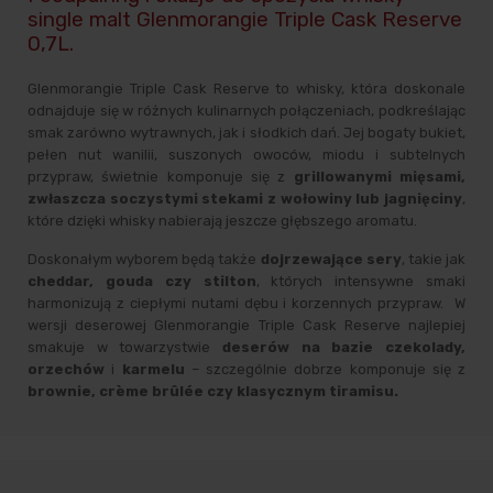
single malt Glenmorangie Triple Cask Reserve
0,7L.
Glenmorangie Triple Cask Reserve to whisky, która doskonale
odnajduje się w różnych kulinarnych połączeniach, podkreślając
smak zarówno wytrawnych, jak i słodkich dań. Jej bogaty bukiet,
pełen nut wanilii, suszonych owoców, miodu i subtelnych
przypraw, świetnie komponuje się z
grillowanymi mięsami,
zwłaszcza soczystymi stekami z wołowiny lub jagnięciny
,
które dzięki whisky nabierają jeszcze głębszego aromatu.
Doskonałym wyborem będą także
dojrzewające sery
, takie jak
cheddar, gouda czy stilton
, których intensywne smaki
harmonizują z ciepłymi nutami dębu i korzennych przypraw. W
wersji deserowej Glenmorangie Triple Cask Reserve najlepiej
smakuje w towarzystwie
deserów na bazie czekolady,
orzechów
i
karmelu
– szczególnie dobrze komponuje się z
brownie, crème brûlée czy klasycznym tiramisu.