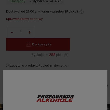
Dostępny
Wysyłka w: 24-48 h
Dostawa:
od 29,00 zł
- Kurier - przelew
(Polska)
Cena nie zawiera ewentualnych kosztów płatności
Sprawdź formy dostawy
-
+
Do koszyka
Zyskujesz:
258
pkt
zapytaj o produkt
poleć znajomemu
Dane
Koszty
Opinie o
Zabezpieczenie
Opis
produktu
dostawy
produkcie
produktów