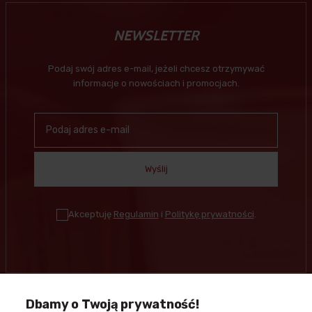
NEWSLETTER
Podaj swój adres e-mail, jeżeli chcesz otrzymywać
informacje o nowościach i promocjach.
Wyślij
Akceptuję
Regulamin
i
Politykę prywatności
.
Dbamy o Twoją prywatność!
Kontakt