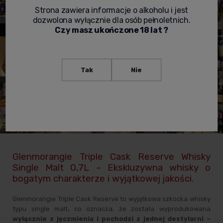
Strona zawiera informacje o alkoholu i jest
dozwolona wyłącznie dla osób pełnoletnich.
Czy masz ukończone 18 lat ?
Tak
Nie
Glenmorangie Triple Cask Reserve Whisky
Single Malt 0,7L – Ekskluzywna whisky o
bogatym charakterze i wyjątkowej jakości.
Glenmorangie Triple Cask Reserve to wyjątkowa szkocka whisky
typu single malt, co oznacza, że została wyprodukowana
wyłącznie z jęczmienia i pochodzi z jednej destylarni –