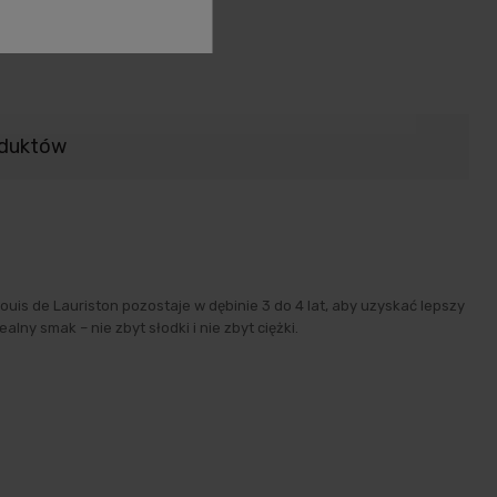
oduktów
 de Lauriston pozostaje w dębinie 3 do 4 lat, aby uzyskać lepszy
ny smak – nie zbyt słodki i nie zbyt ciężki.