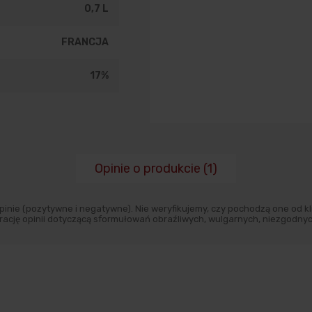
0,7 L
FRANCJA
17%
Opinie o produkcie (1)
inie (pozytywne i negatywne). Nie weryfikujemy, czy pochodzą one od kli
ację opinii dotyczącą sformułowań obraźliwych, wulgarnych, niezgodnyc