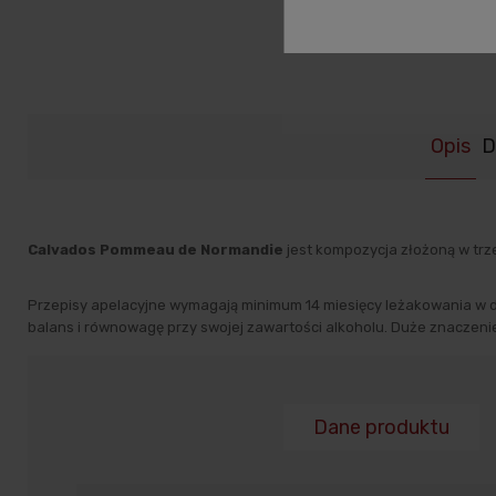
Opis
D
Calvados Pommeau de Normandie
jest kompozycja złożoną w trze
Przepisy apelacyjne wymagają minimum 14 miesięcy leżakowania w d
balans i równowagę przy swojej zawartości alkoholu. Duże znaczenie 
Dane produktu