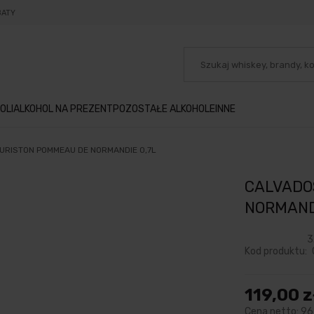
BATY
OLI
ALKOHOL NA PREZENT
POZOSTAŁE ALKOHOLE
INNE
URISTON POMMEAU DE NORMANDIE 0,7L
CALVADO
NORMAND
3
Kod produktu:
119,00 z
Cena netto:
96