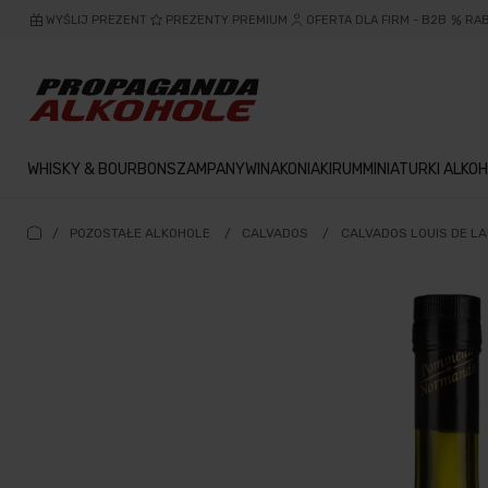
WYŚLIJ PREZENT
PREZENTY PREMIUM
OFERTA DLA FIRM - B2B
RA
WHISKY & BOURBON
SZAMPANY
WINA
KONIAKI
RUM
MINIATURKI ALKOH
/
POZOSTAŁE ALKOHOLE
/
CALVADOS
/
CALVADOS LOUIS DE LA