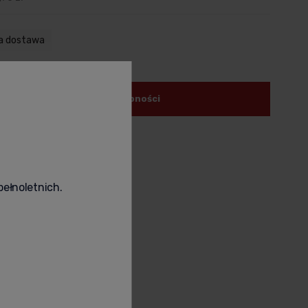
a dostawa
powiadom o dostępności
odukt
poleć znajomemu
pełnoletnich.