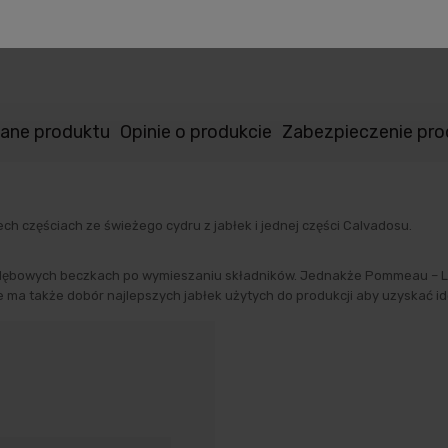
ane produktu
Opinie o produkcie
Zabezpieczenie pr
ch częściach ze świeżego cydru z jabłek i jednej części Calvadosu.
ębowych beczkach po wymieszaniu składników. Jednakże Pommeau – Louis
ma także dobór najlepszych jabłek użytych do produkcji aby uzyskać ideal