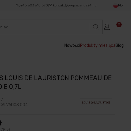
+48 603 610 870
kontakt@propaganda24h.pl
PL
0
Nowości
Produkty miesiąca
Blog
S LOUIS DE LAURISTON POMMEAU DE
IE 0,7L
.7
CALVADOS 004
ł
,75 zł