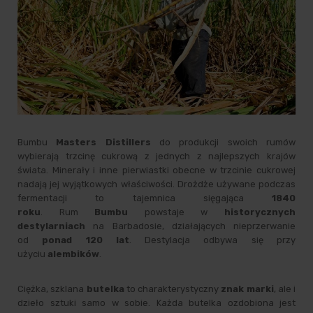
Bumbu
Masters Distillers
do produkcji swoich rumów
wybierają trzcinę cukrową z jednych z najlepszych krajów
świata. Minerały i inne pierwiastki obecne w trzcinie cukrowej
nadają jej wyjątkowych właściwości. Drożdże używane podczas
fermentacji to tajemnica sięgająca
1840
roku
. Rum
Bumbu
powstaje w
historycznych
destylarniach
na Barbadosie, działających nieprzerwanie
od
ponad 120 lat
. Destylacja odbywa się przy
użyciu
alembików
.
Ciężka, szklana
butelka
to charakterystyczny
znak marki
, ale i
dzieło sztuki samo w sobie. Każda butelka ozdobiona jest