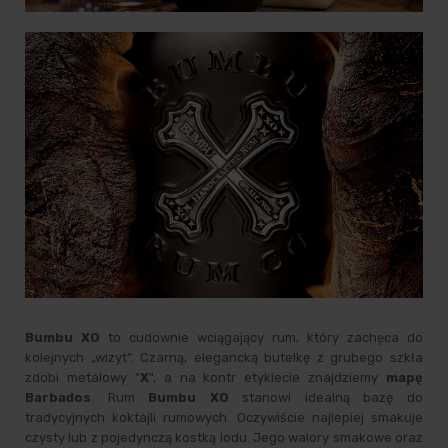
Bumbu XO
to cudownie wciągający rum, który zachęca do
kolejnych „wizyt”. Czarną, elegancką butelkę z grubego szkła
zdobi metalowy "
X
", a na kontr etykiecie znajdziemy
mapę
Barbados
. Rum
Bumbu XO
stanowi idealną bazę do
tradycyjnych koktajli rumowych. Oczywiście najlepiej smakuje
czysty lub z pojedynczą kostką lodu. Jego walory smakowe oraz