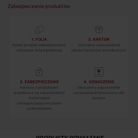
Zabezpieczenie produktów
1. FOLIA
2. KARTON
Każdy produkt zabezpieczamy
Używamy odpowiedniej
starannie folią bąbelkową
jakości kartonów wysyłkowych
3. ZABEZPIECZENIE
4. OZNACZENIE
Kartony z produktami
Stosujemy odpowiednie
wypełnione są odpowiednimi
oznaczenia informacyjne dla
materiałami
kuriera
zabezpieczającymi przed
uszkodzeniem
PRODUKTY POWIĄZANE