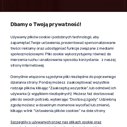
Dbamy o Twoją prywatność!
Kontakt
Używamy plików cookie i podobnych technologii, aby
+48 603 610 870
zapamiętać Twoje ustawienia, prezentować spersonalizowane
kontakt@propaganda24h.pl
treści i reklamy oraz udostępniać funkcje związane z mediami
społecznościowymi. Pliki cookie wykorzystujemy również do
“Propaganda"
mierzenia ruchu i analizowania sposobu korzystania z naszej
al. Komisji Edukacji Narodowej 51/U5
strony internetowej.
02-797 Warszawa
Pomoc
Domyślnie włączone są jedynie pliki niezbędne do poprawnego
działania strony. Poniżej możesz zaakceptować wszystkie
Dostawa
rodzaje plików, klikając “Zaakceptuj wszystkie”, lub odmówić ich
Moje konto
używania (z wyjątkiem niezbędnych). Możesz też dostosować
pliki do swoich potrzeb, wybierając “Dostosuj zgody”. Udzieloną
O firmie
zgodę możesz w dowolnym momencie wycofać lub zmienić,
klikając w link “Ustawienia plików cookies” na dole strony.
Szczegóły o używanych przez nas plikach cookie oraz