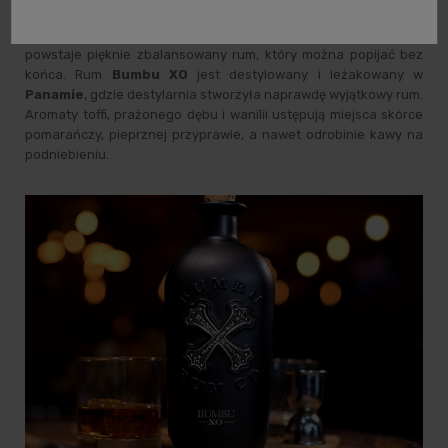
bourbonie
i finiszuje około
6 miesięcy
w beczkach po
hiszpańskim winie wzmacnianym –
Sherry Oloroso
. Tak
powstaje pięknie zbalansowany rum, który można popijać bez
końca. Rum
Bumbu XO
jest destylowany i leżakowany w
Panamie
, gdzie destylarnia stworzyła naprawdę wyjątkowy rum.
Aromaty toffi, prażonego dębu i wanilii ustępują miejsca skórce
pomarańczy, pieprznej przyprawie, a nawet odrobinie kawy na
podniebieniu.