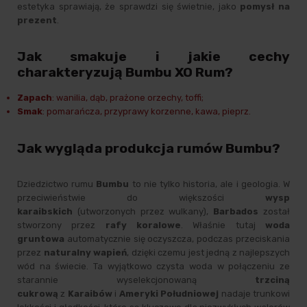
estetyka sprawiają, że sprawdzi się świetnie, jako
pomysł na
prezent
.
Jak smakuje i jakie cechy
charakteryzują Bumbu XO Rum?
Zapach
: wanilia, dąb, prażone orzechy, toffi;
Smak
: pomarańcza, przyprawy korzenne, kawa, pieprz.
Jak wygląda produkcja rumów Bumbu?
Dziedzictwo rumu
Bumbu
to nie tylko historia, ale i geologia. W
przeciwieństwie do większości
wysp
karaibskich
(utworzonych przez wulkany),
Barbados
został
stworzony przez
rafy koralowe
. Właśnie tutaj
woda
gruntowa
automatycznie się oczyszcza, podczas przeciskania
przez
naturalny wapień
, dzięki czemu jest jedną z najlepszych
wód na świecie. Ta wyjątkowo czysta woda w połączeniu ze
starannie wyselekcjonowaną
trzciną
cukrową
z
Karaibów
i
Ameryki Południowej
nadaje trunkowi