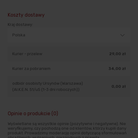
Koszty dostawy
Kraj dostawy:
Kurier - przelew
29,00 zł
Kurier za pobraniem
34,00 zł
odbiór osobisty Ursynów (Warszawa)
0,00 zł
(Al.K.E.N. 51/u5 (1-3 dni roboczych))
Opinie o produkcie (0)
Wyświetlane są wszystkie opinie (pozytywne i negatywne). Nie
weryfikujemy, czy pochodzą one od klientów, którzy kupili dany
produkt. Prowadzimy moderację opinii dotyczącą sformułowań
obraźliwych, wulgarnych, niezgodnych z prawdą.