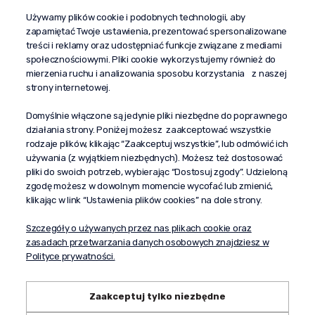
Używamy plików cookie i podobnych technologii, aby
+48 603 610 870
zapamiętać Twoje ustawienia, prezentować spersonalizowane
kontakt@propaganda24h.pl
treści i reklamy oraz udostępniać funkcje związane z mediami
społecznościowymi. Pliki cookie wykorzystujemy również do
“Propaganda"
mierzenia ruchu i analizowania sposobu korzystania z naszej
al. Komisji Edukacji Narodowej 51/U5
strony internetowej.
02-797 Warszawa
Pomoc
Domyślnie włączone są jedynie pliki niezbędne do poprawnego
działania strony. Poniżej możesz zaakceptować wszystkie
Dostawa
rodzaje plików, klikając “Zaakceptuj wszystkie”, lub odmówić ich
Moje konto
używania (z wyjątkiem niezbędnych). Możesz też dostosować
pliki do swoich potrzeb, wybierając “Dostosuj zgody”. Udzieloną
O firmie
zgodę możesz w dowolnym momencie wycofać lub zmienić,
klikając w link “Ustawienia plików cookies” na dole strony.
Szczegóły o używanych przez nas plikach cookie oraz
zasadach przetwarzania danych osobowych znajdziesz w
Polityce prywatności.
Zaakceptuj tylko niezbędne