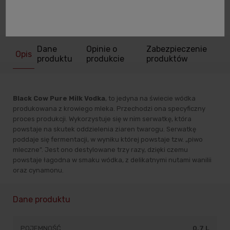
zapytaj o produkt
poleć znajomemu
Dane
Opinie o
Zabezpieczenie
Opis
produktu
produkcie
produktów
Black Cow Pure Milk Vodka
, to jedyna na świecie wódka
produkowana z krowiego mleka. Przechodzi ona specyficzny
proces produkcji. Wykorzystuje się w nim serwatkę, która
powstaje na skutek oddzielenia ziaren twarogu. Serwatkę
poddaje się fermentacji, w wyniku której powstaje tzw. „piwo
mleczne”. Jest ono destylowane trzy razy, dzięki czemu
powstaje łagodna w smaku wódka, z delikatnymi nutami wanilii
oraz cynamonu.
Dane produktu
POJEMNOŚĆ
0,7 L