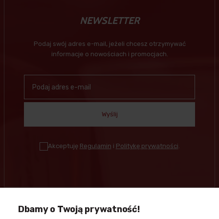
NEWSLETTER
Podaj swój adres e-mail, jeżeli chcesz otrzymywać
informacje o nowościach i promocjach.
Wyślij
Akceptuję
Regulamin
i
Politykę prywatności
.
Dbamy o Twoją prywatność!
Kontakt