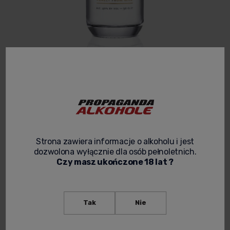
BLACK COW PURE MILK VODKA THE GOLD
TOP 0,7L
3.8
Kod produktu:
W S. 194
197,90 zł
Cena netto:
160,89 zł
Strona zawiera informacje o alkoholu i jest
dozwolona wyłącznie dla osób pełnoletnich.
Czy masz ukończone 18 lat ?
spodziewana dostawa
Tak
Nie
powiadom o dostępności