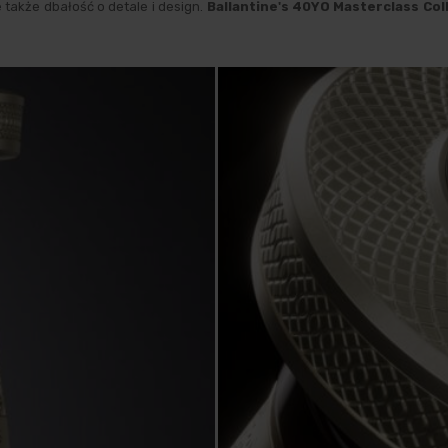
e także dbałość o detale i design.
Ballantine's 40YO Masterclass Col