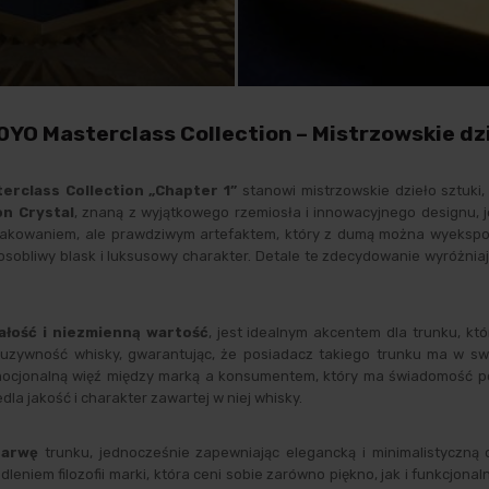
0YO Masterclass Collection – Mistrzowskie dzi
erclass Collection „Chapter 1”
stanowi mistrzowskie dzieło sztuki
on Crystal
, znaną z wyjątkowego rzemiosła i innowacyjnego designu, 
o opakowaniem, ale prawdziwym artefaktem, który z dumą można wyeks
osobliwy blask i luksusowy charakter. Detale te zdecydowanie wyróżnia
ałość i niezmienną wartość
, jest idealnym akcentem dla trunku, k
skluzywność whisky, gwarantując, że posiadacz takiego trunku ma w s
 emocjonalną więź między marką a konsumentem, który ma świadomość 
edla jakość i charakter zawartej w niej whisky.
barwę
trunku, jednocześnie zapewniając elegancką i minimalistyczną 
dleniem filozofii marki, która ceni sobie zarówno piękno, jak i funkcjon