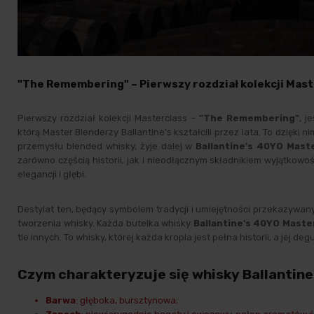
"The Remembering" – Pierwszy rozdział kolekcji Mast
Pierwszy rozdział kolekcji Masterclass –
"The Remembering"
, j
którą Master Blenderzy Ballantine's kształcili przez lata. To dzięk
przemysłu
blended whisky
, żyje dalej w
Ballantine's 40YO Maste
zarówno częścią historii, jak i nieodłącznym składnikiem wyjątkowo
elegancji i głębi.
Destylat ten, będący symbolem tradycji i umiejętności przekazywan
tworzenia whisky. Każda butelka whisky
Ballantine's 40YO Master
tle innych. To whisky, której każda kropla jest pełna historii, a jej 
Czym charakteryzuje się whisky Ballantine
Barwa
: głęboka, bursztynowa;