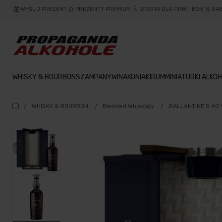
WYŚLIJ PREZENT
PREZENTY PREMIUM
OFERTA DLA FIRM - B2B
RA
WHISKY & BOURBON
SZAMPANY
WINA
KONIAKI
RUM
MINIATURKI ALKOH
/
WHISKY & BOURBON
/
Blended Whisk(e)y
/
BALLANTINE'S 40