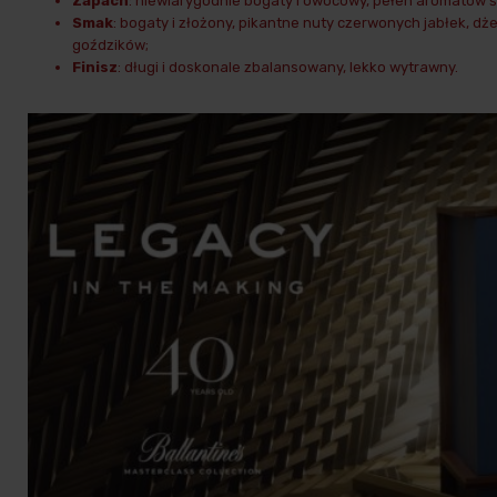
Zapach
: niewiarygodnie bogaty i owocowy, pełen aromatów ś
Smak
: bogaty i złożony, pikantne nuty czerwonych jabłek, dż
goździków;
Finisz
: długi i doskonale zbalansowany, lekko wytrawny.