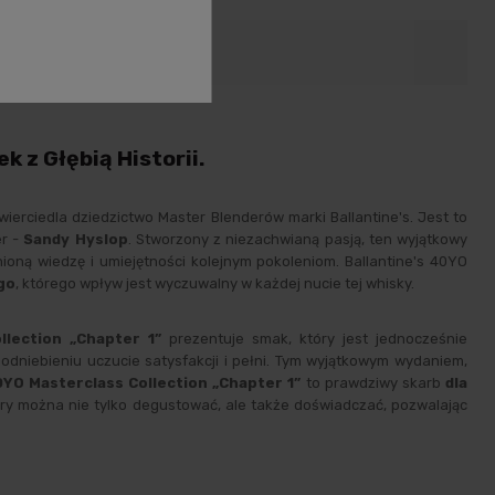
zenie produktów
 z Głębią Historii.
wierciedla dziedzictwo Master Blenderów marki Ballantine's. Jest to
er -
Sandy Hyslop
. Stworzony z niezachwianą pasją, ten wyjątkowy
enioną wiedzę i umiejętności kolejnym pokoleniom. Ballantine's 40YO
go
, którego wpływ jest wyczuwalny w każdej nucie tej whisky.
llection „Chapter 1”
prezentuje smak, który jest jednocześnie
podniebieniu uczucie satysfakcji i pełni. Tym wyjątkowym wydaniem,
0YO Masterclass Collection „Chapter 1”
to prawdziwy skarb
dla
 który można nie tylko degustować, ale także doświadczać, pozwalając