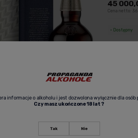
45 000,
Cena netto:
36
Dostępny
Dostawa:
29,00
Sprawdź form
Cen
kosz
-
ra informacje o alkoholu i jest dozwolona wyłącznie dla osób 
Czy masz ukończone 18 lat ?
zapytaj o pr
Tak
Nie