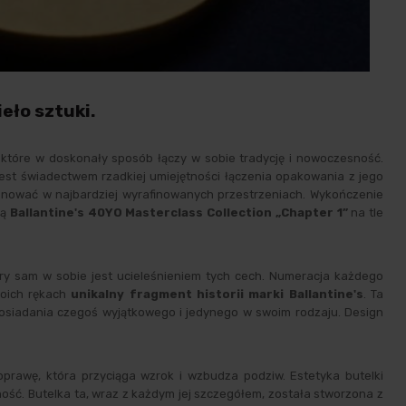
eło sztuki.
, które w doskonały sposób łączy w sobie tradycję i nowoczesność.
jest świadectwem rzadkiej umiejętności łączenia opakowania z jego
ponować w najbardziej wyrafinowanych przestrzeniach. Wykończenie
ją
Ballantine's 40YO Masterclass Collection „Chapter 1”
na tle
tóry sam w sobie jest ucieleśnieniem tych cech. Numeracja każdego
woich rękach
unikalny fragment historii marki Ballantine's
. Ta
posiadania czegoś wyjątkowego i jedynego w swoim rodzaju. Design
oprawę, która przyciąga wzrok i wzbudza podziw. Estetyka butelki
alność. Butelka ta, wraz z każdym jej szczegółem, została stworzona z