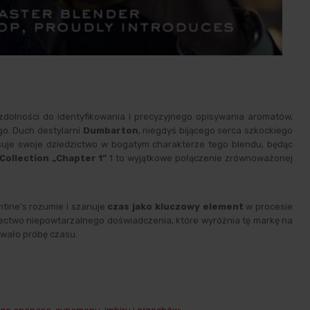
 zdolności do identyfikowania i precyzyjnego opisywania aromatów,
ego. Duch destylarni
Dumbarton
, niegdyś bijącego serca szkockiego
apisuje swoje dziedzictwo w bogatym charakterze tego blendu, będąc
Collection „Chapter 1”
1 to wyjątkowe połączenie zrównoważonej
ntine's rozumie i szanuje
czas jako kluczowy element
w procesie
dectwo niepowtarzalnego doświadczenia, które wyróżnia tę markę na
trwało próbę czasu.