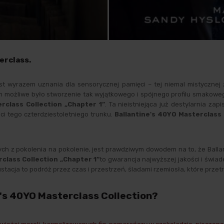
erclass.
est wyrazem uznania dla sensorycznej pamięci – tej niemal mistycznej
i nim możliwe było stworzenie tak wyjątkowego i spójnego profilu smakow
rclass Collection „Chapter 1”
. Ta nieistniejąca już destylarnia z
ści tego czterdziestoletniego trunku.
Ballantine's 40YO Masterclass 
ych z pokolenia na pokolenie, jest prawdziwym dowodem na to, że Balla
class Collection „Chapter 1”
to gwarancja najwyższej jakości i świa
degustacja to podróż przez czas i przestrzeń, śladami rzemiosła, które prze
's 40YO Masterclass Collection?