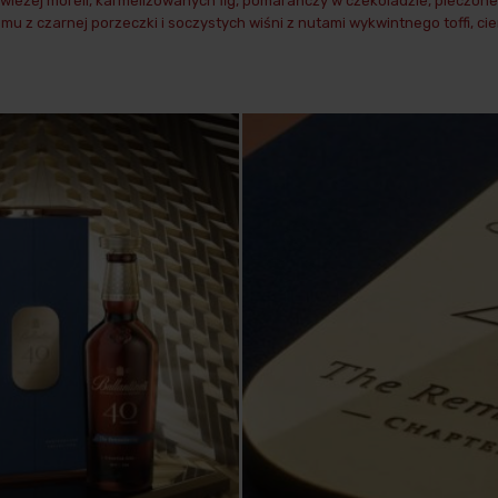
wieżej moreli, karmelizowanych fig, pomarańczy w czekoladzie, pieczon
emu z czarnej porzeczki i soczystych wiśni z nutami wykwintnego toffi, 