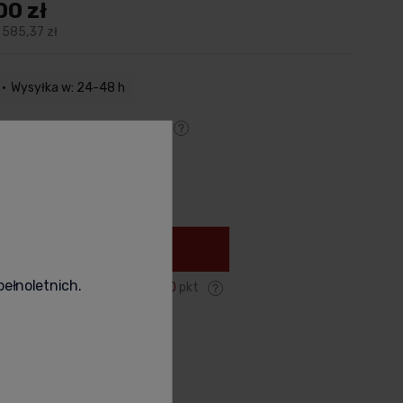
00 zł
 585,37 zł
Wysyłka w: 24-48 h
 zł
- Kurier - przelew
(Polska)
y dostawy
a nie zawiera ewentualnych
tów płatności
+
Do koszyka
pełnoletnich.
Zyskujesz:
90 000
pkt
odukt
poleć znajomemu