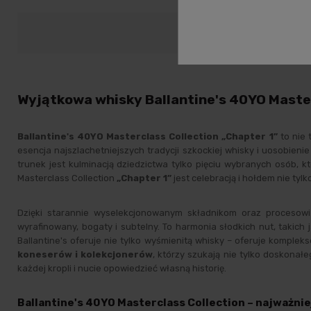
Opis
Dane prod
Wyjątkowa whisky Ballantine's 40YO Masterc
Ballantine's 40YO Masterclass Collection „Chapter 1”
to nie 
esencja najszlachetniejszych tradycji szkockiej whisky i uosobieni
trunek jest kulminacją dziedzictwa tylko pięciu wybranych osób, kt
Masterclass Collection
„Chapter 1”
jest celebracją i hołdem nie tyl
Dzięki starannie wyselekcjonowanym składnikom oraz procesowi 
wyrafinowany, bogaty i subtelny. To harmonia słodkich nut, takich
Ballantine's oferuje nie tylko wyśmienitą whisky – oferuje kompl
koneserów i kolekcjonerów
, którzy szukają nie tylko doskonałe
każdej kropli i nucie opowiedzieć własną historię.
Ballantine's 40YO Masterclass Collection – najważnie