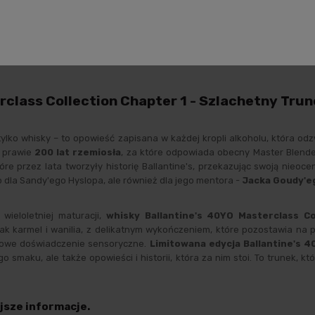
uktu
Koszty dostawy
Opinie o produkcie
Zabezpiec
lass Collection Chapter 1 - Szlachetny Trunek
tylko whisky – to opowieść zapisana w każdej kropli alkoholu, która odz
e prawie
200 lat rzemiosła
, za które odpowiada obecny Master Blend
óre przez lata tworzyły historię Ballantine's, przekazując swoją nieoc
ko dla Sandy'ego Hyslopa, ale również dla jego mentora -
Jacka Goudy'e
wieloletniej maturacji,
whisky
Ballantine's 40YO Masterclass Co
 jak karmel i wanilia, z delikatnym wykończeniem, które pozostawia na 
eksowe doświadczenie sensoryczne.
Limitowana edycja Ballantine's 4
go smaku, ale także opowieści i historii, która za nim stoi. To trunek,
jsze informacje.