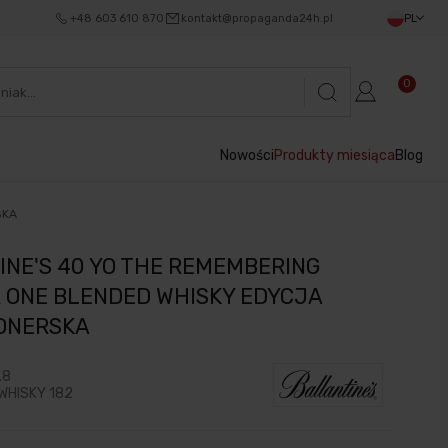
+48 603 610 870
kontakt@propaganda24h.pl
PL
0
Nowości
Produkty miesiąca
Blog
SKA
NE'S 40 YO THE REMEMBERING
 ONE BLENDED WHISKY EDYCJA
ONERSKA
.8
WHISKY 182