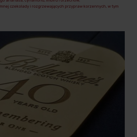
ego ananasa, cynamonu, imbiru i orzechów;
ciemnej czekolady i rozgrzewających przypraw korzennych, w tym