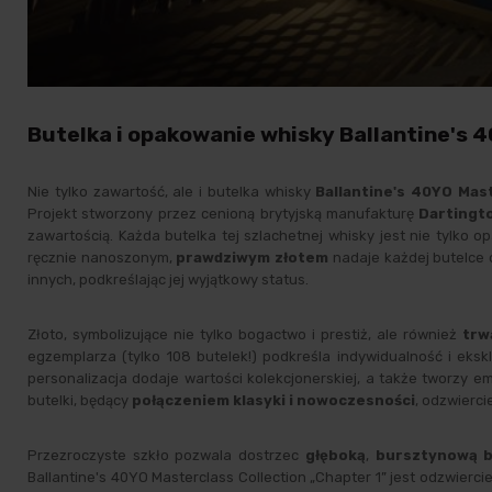
Butelka i opakowanie whisky Ballantine's 4
Nie tylko zawartość, ale i butelka whisky
Ballantine's 40YO Mast
Projekt stworzony przez cenioną brytyjską manufakturę
Dartingt
zawartością. Każda butelka tej szlachetnej whisky jest nie tylk
ręcznie nanoszonym,
prawdziwym złotem
nadaje każdej butelce 
innych, podkreślając jej wyjątkowy status.
Złoto, symbolizujące nie tylko bogactwo i prestiż, ale również
trw
egzemplarza (tylko 108 butelek!) podkreśla indywidualność i ek
personalizacja dodaje wartości kolekcjonerskiej, a także tworzy
butelki, będący
połączeniem klasyki i nowoczesności
, odzwierci
Przezroczyste szkło pozwala dostrzec
głęboką
,
bursztynową 
Ballantine's 40YO Masterclass Collection „Chapter 1” jest odzwiercie