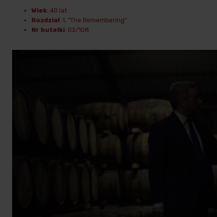
Wiek
: 40 lat
Rozdział
: 1, "The Remembering"
Nr butelki
: 03/108