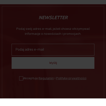
NEWSLETTER
Podaj swój adres e-mail, jeżeli chcesz otrzymywać
informacje o nowościach i promocjach.
Wyślij
Akceptuję
Regulamin
i
Politykę prywatności
.