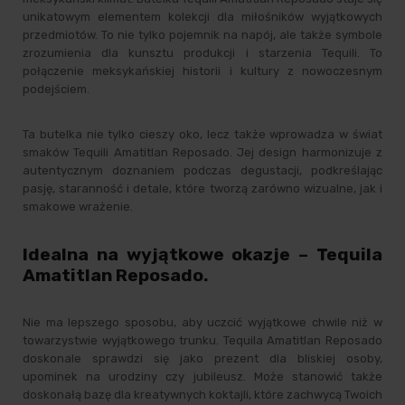
unikatowym elementem kolekcji dla miłośników wyjątkowych
przedmiotów. To nie tylko pojemnik na napój, ale także symbole
zrozumienia dla kunsztu produkcji i starzenia Tequili. To
połączenie meksykańskiej historii i kultury z nowoczesnym
podejściem.
Ta butelka nie tylko cieszy oko, lecz także wprowadza w świat
smaków Tequili Amatitlan Reposado. Jej design harmonizuje z
autentycznym doznaniem podczas degustacji, podkreślając
pasję, staranność i detale, które tworzą zarówno wizualne, jak i
smakowe wrażenie.
Idealna na wyjątkowe okazje – Tequila
Amatitlan Reposado.
Nie ma lepszego sposobu, aby uczcić wyjątkowe chwile niż w
towarzystwie wyjątkowego trunku. Tequila Amatitlan Reposado
doskonale sprawdzi się jako prezent dla bliskiej osoby,
upominek na urodziny czy jubileusz. Może stanowić także
doskonałą bazę dla kreatywnych koktajli, które zachwycą Twoich