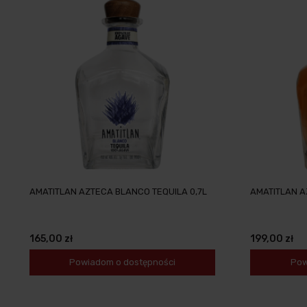
AMATITLAN AZTECA BLANCO TEQUILA 0,7L
AMATITLAN A
165,00 zł
199,00 zł
Powiadom o dostępności
Pow