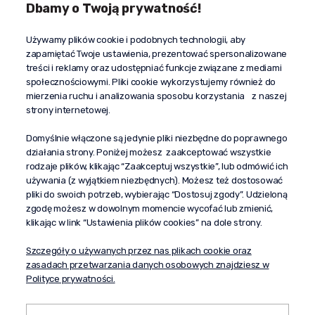
Dbamy o Twoją prywatność!
Kontakt
Używamy plików cookie i podobnych technologii, aby
+48 603 610 870
zapamiętać Twoje ustawienia, prezentować spersonalizowane
kontakt@propaganda24h.pl
treści i reklamy oraz udostępniać funkcje związane z mediami
społecznościowymi. Pliki cookie wykorzystujemy również do
“Propaganda"
mierzenia ruchu i analizowania sposobu korzystania z naszej
al. Komisji Edukacji Narodowej 51/U5
strony internetowej.
02-797 Warszawa
Pomoc
Domyślnie włączone są jedynie pliki niezbędne do poprawnego
działania strony. Poniżej możesz zaakceptować wszystkie
Dostawa
rodzaje plików, klikając “Zaakceptuj wszystkie”, lub odmówić ich
Moje konto
używania (z wyjątkiem niezbędnych). Możesz też dostosować
pliki do swoich potrzeb, wybierając “Dostosuj zgody”. Udzieloną
O firmie
zgodę możesz w dowolnym momencie wycofać lub zmienić,
klikając w link “Ustawienia plików cookies” na dole strony.
Szczegóły o używanych przez nas plikach cookie oraz
zasadach przetwarzania danych osobowych znajdziesz w
Polityce prywatności.