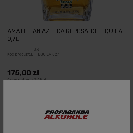
AMATITLAN AZTECA REPOSADO TEQUILA
0,7L
3.6
Kod produktu:
TEQUILA 027
175,00 zł
Cena netto:
142,28 zł
spodziewana dostawa
powiadom o dostępności