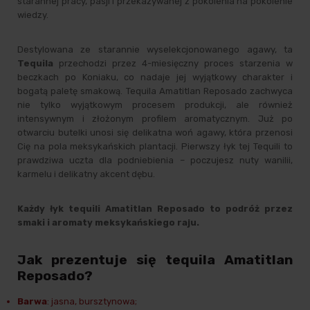
starannej pracy, pasji i przekazywanej z pokolenia na pokolenie
wiedzy.
Destylowana ze starannie wyselekcjonowanego agawy, ta
Tequila
przechodzi przez 4-miesięczny proces starzenia w
beczkach po Koniaku, co nadaje jej wyjątkowy charakter i
bogatą paletę smakową. Tequila Amatitlan Reposado zachwyca
nie tylko wyjątkowym procesem produkcji, ale również
intensywnym i złożonym profilem aromatycznym. Już po
otwarciu butelki unosi się delikatna woń agawy, która przenosi
Cię na pola meksykańskich plantacji. Pierwszy łyk tej Tequili to
prawdziwa uczta dla podniebienia – poczujesz nuty wanilii,
karmelu i delikatny akcent dębu.
Każdy łyk tequili Amatitlan Reposado to podróż przez
smaki i aromaty meksykańskiego raju.
Jak prezentuje się tequila Amatitlan
Reposado?
Barwa
: jasna, bursztynowa;