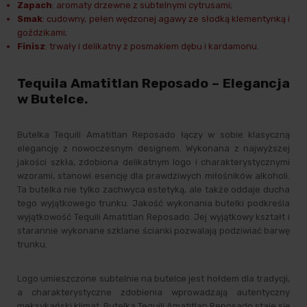
Zapach
: aromaty drzewne z subtelnymi cytrusami;
Smak
: cudowny, pełen wędzonej agawy ze słodką klementynką i
goździkami;
Finisz
: trwały i delikatny z posmakiem dębu i kardamonu.
Tequila Amatitlan Reposado – Elegancja
w Butelce.
Butelka Tequili Amatitlan Reposado łączy w sobie klasyczną
elegancję z nowoczesnym designem. Wykonana z najwyższej
jakości szkła, zdobiona delikatnym logo i charakterystycznymi
wzorami, stanowi esencję dla prawdziwych miłośników alkoholi.
Ta butelka nie tylko zachwyca estetyką, ale także oddaje ducha
tego wyjątkowego trunku. Jakość wykonania butelki podkreśla
wyjątkowość Tequili Amatitlan Reposado. Jej wyjątkowy kształt i
starannie wykonane szklane ścianki pozwalają podziwiać barwę
trunku.
Logo umieszczone subtelnie na butelce jest hołdem dla tradycji,
a charakterystyczne zdobienia wprowadzają autentyczny
meksykański klimat. Butelka Tequili Amatitlan Reposado staje się