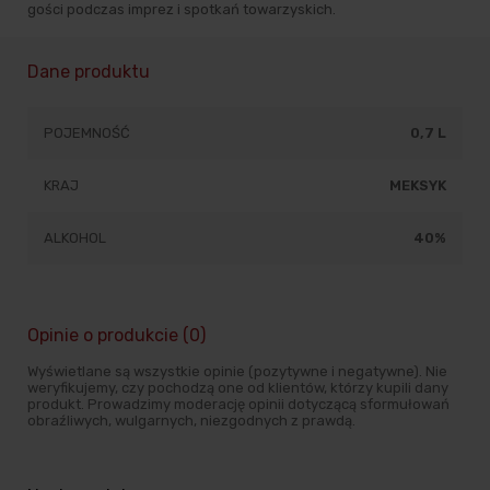
gości podczas imprez i spotkań towarzyskich.
Dane produktu
POJEMNOŚĆ
0,7 L
KRAJ
MEKSYK
ALKOHOL
40%
Opinie o produkcie (0)
Wyświetlane są wszystkie opinie (pozytywne i negatywne). Nie
weryfikujemy, czy pochodzą one od klientów, którzy kupili dany
produkt. Prowadzimy moderację opinii dotyczącą sformułowań
obraźliwych, wulgarnych, niezgodnych z prawdą.