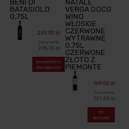
BENI DI
NATALE
BATASIOLO
VERGA DOCG
0,75L
WINO
WŁOSKIE
CZERWONE
269,00 zł
WYTRAWNE
Cena netto:
0,75L
218,70 zł
CZERWONE
ZŁOTO Z
powiadom o
PIEMONTE
dostępności
169,00 zł
Cena netto:
137,40 zł
do
koszyka