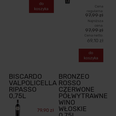
do
Cena
koszyka
regularna:
97,99 zł
Najniższa
cena:
97,99 zł
Cena netto:
69,10 zł
do
koszyka
BISCARDO
BRONZEO
VALPOLICELLA
ROSSO
RIPASSO
CZERWONE
0,75L
PÓŁWYTRAWNE
WINO
WŁOSKIE
79,90 zł
0,75L