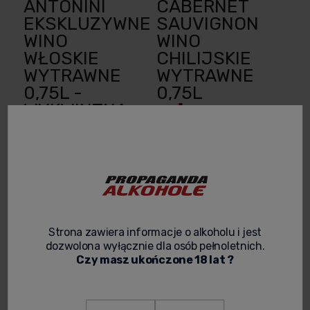
ANTONINI
CABERNET
EKSKLUZYWNE
SAUVIGNON
WINO
WINO
WŁOSKIE
CHILIJSKIE
WYTRAWNE
WYTRAWNE
0,75L -
0,75L
WYKWINTNA
ELEGANCJA
34,99 zł
W KAŻDEJ
Cena netto:
KROPLI
28,45 zł
84,99 zł
do
koszyka
Cena netto:
Strona zawiera informacje o alkoholu i jest
69,10 zł
dozwolona wyłącznie dla osób pełnoletnich.
Czy masz ukończone 18 lat ?
do
koszyka