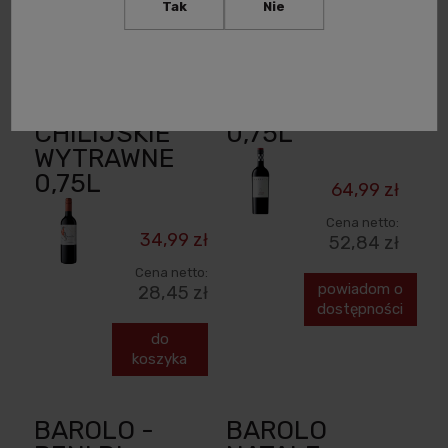
Tak
Nie
AVES DEL
BARISTA
SUR
PINOTAGE
CARMENERE
WINO RPA
WINO
WYTRAWNE
CHILIJSKIE
0,75L
WYTRAWNE
0,75L
64,99 zł
Cena netto:
34,99 zł
52,84 zł
Cena netto:
powiadom o
28,45 zł
dostępności
do
koszyka
BAROLO -
BAROLO