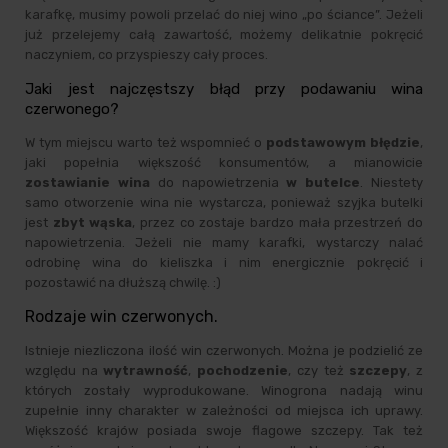
karafkę, musimy powoli przelać do niej wino „po ściance”. Jeżeli
już przelejemy całą zawartość, możemy delikatnie pokręcić
naczyniem, co przyspieszy cały proces.
Jaki jest najczęstszy błąd przy podawaniu wina
czerwonego?
W tym miejscu warto też wspomnieć o
podstawowym błędzie
,
jaki popełnia większość konsumentów, a mianowicie
zostawianie wina
do napowietrzenia
w butelce
. Niestety
samo otworzenie wina nie wystarcza, ponieważ szyjka butelki
jest
zbyt wąska
, przez co zostaje bardzo mała przestrzeń do
napowietrzenia. Jeżeli nie mamy karafki, wystarczy nalać
odrobinę wina do kieliszka i nim energicznie pokręcić i
pozostawić na dłuższą chwilę. :)
Rodzaje win czerwonych.
Istnieje niezliczona ilość win czerwonych. Można je podzielić ze
względu na
wytrawność
,
pochodzenie
, czy też
szczepy
, z
których zostały wyprodukowane. Winogrona nadają winu
zupełnie inny charakter w zależności od miejsca ich uprawy.
Większość krajów posiada swoje flagowe szczepy. Tak też