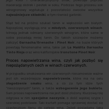
jego kolor i charakterystyczny smak, powstaje poprzez
macerację skórek i pestek w soku. Podczas tego procesu sok
winogronowy wypłukuje z pozostałości owoców wszystkie
najważniejsze składniki
, w tym również garbniki.
Stąd też na próżno szukać tanin w większości win białych.
Najczęściej występują one w
młodych, czerwonych winach
.
Istnieją jednak odmiany czerwonych winogron, które same w
sobie posiadają mniej tanin. Do takich szczepów możemy
zaliczyć
Garnacha
/
Grenache
i
Pinot Noir
, na bazie których
powstają fenomenalne wina, takie jak
La Maldita Garnacha
Tinto Rioja
oraz
wino kalifornijskie
Ironstone Pinot Noir
.
Proces napowietrzania wina, czyli jak pozbyć się
niepożądanych cech w winach czerwonych.
W przypadku smakowania win czerwonych niesamowicie ważne
jest ich wcześniejsze
napowietrzenie
, które ma na celu
złagodzenie smaku
wina, a co za tym idzie tych
”nieszczęsnych” tanin, a także
wzbogacenie jego bukietu
.
Sam proces napowietrzenia nie jest dość złożony. Kluczową rolę
odgrywa w nim
specjalne naczynie
, o dość wąskiej szyjce i
szerokiej podstawie. Taki kształt pomaga sprawniej dostać się
cząsteczkom tlenu do całego wina. Jeżeli posiadamy taką