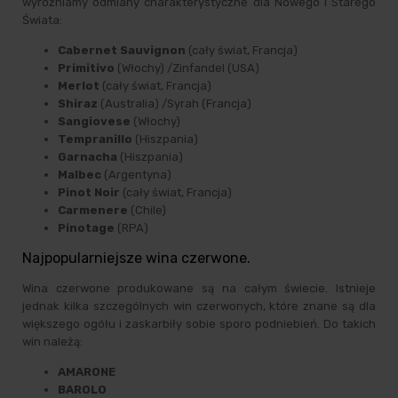
wyróżniamy odmiany charakterystyczne dla Nowego i Starego
Świata:
Cabernet Sauvignon
(cały świat, Francja)
Primitivo
(Włochy) /Zinfandel (USA)
Merlot
(cały świat, Francja)
Shiraz
(Australia) /Syrah (Francja)
Sangiovese
(Włochy)
Tempranillo
(Hiszpania)
Garnacha
(Hiszpania)
Malbec
(Argentyna)
Pinot Noir
(cały świat, Francja)
Carmenere
(Chile)
Pinotage
(RPA)
Najpopularniejsze wina czerwone.
Wina czerwone produkowane są na całym świecie. Istnieje
jednak kilka szczególnych win czerwonych, które znane są dla
większego ogółu i zaskarbiły sobie sporo podniebień. Do takich
win należą:
AMARONE
BAROLO