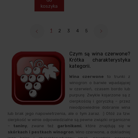
do
koszyka
1
2
3
4
5
Czym są wina czerwone?
Krótka charakterystyka
kategorii.
Wina czerwone
to trunki z
winogron o barwie wpadającej
w czerwień, czasem bordo lub
purpurę. Zwykle kojarzone są z
cierpkością i goryczką – przez
nieodpowiednie dobranie wina
lub brak jego napowietrzenia, ale o tym zaraz. :) Otóż za tzw.
cierpkość w winie odpowiedzialne są pewne związki organiczne
–
taniny
, zwane też
garbnikami
, które znajdują się w
skórkach i pestkach winogron
. Wino czerwone, a dokładniej