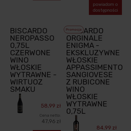
powiadom o
dostępności
BISCARDO
BISCARDO
Promocja
NEROPASSO
ORGINALE
0,75L
ENIGMA -
CZERWONE
EKSKLUZYWNE
WINO
WŁOSKIE
WŁOSKIE
APPASSIMENTO
WYTRAWNE -
SANGIOVESE
WIRTUOZ
Z RUBICONE
SMAKU
WINO
WŁOSKIE
WYTRAWNE
58,99 zł
0,75L
Cena netto:
47,96 zł
84,99 zł