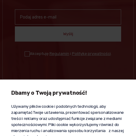
Wyślij
Akceptuję
Regulamin
i
Politykę prywatności
.
Dbamy o Twoją prywatność!
Kontakt
Używamy plików cookie i podobnych technologii, aby
+48 603 610 870
zapamiętać Twoje ustawienia, prezentować spersonalizowane
kontakt@propaganda24h.pl
treści i reklamy oraz udostępniać funkcje związane z mediami
społecznościowymi. Pliki cookie wykorzystujemy również do
“Propaganda"
mierzenia ruchu i analizowania sposobu korzystania z naszej
al. Komisji Edukacji Narodowej 51/U5