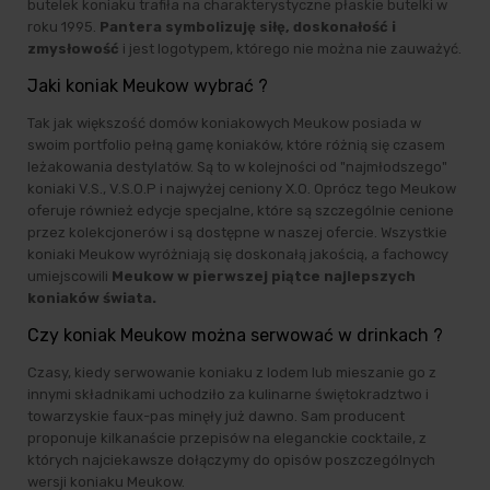
butelek koniaku trafiła na charakterystyczne płaskie butelki w
roku 1995.
Pantera symbolizuję siłę, doskonałość i
zmysłowość
i jest logotypem, którego nie można nie zauważyć.
Jaki koniak Meukow wybrać ?
Tak jak większość domów koniakowych Meukow posiada w
swoim portfolio pełną gamę koniaków, które różnią się czasem
leżakowania destylatów. Są to w kolejności od "najmłodszego"
koniaki V.S., V.S.O.P i najwyżej ceniony X.O. Oprócz tego Meukow
oferuje również edycje specjalne, które są szczególnie cenione
przez kolekcjonerów i są dostępne w naszej ofercie. Wszystkie
koniaki Meukow wyróżniają się doskonałą jakością, a fachowcy
umiejscowili
Meukow w pierwszej piątce najlepszych
koniaków świata.
Czy koniak Meukow można serwować w drinkach ?
Czasy, kiedy serwowanie koniaku z lodem lub mieszanie go z
innymi składnikami uchodziło za kulinarne świętokradztwo i
towarzyskie faux-pas minęły już dawno. Sam producent
proponuje kilkanaście przepisów na eleganckie cocktaile, z
których najciekawsze dołączymy do opisów poszczególnych
wersji koniaku Meukow.