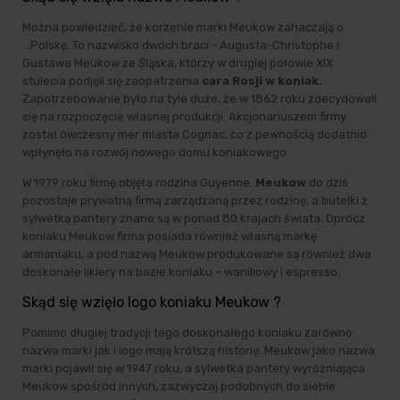
Można powiedzieć, że korzenie marki Meukow zahaczają o
...Polskę. To nazwisko dwóch braci - Augusta-Christophe i
Gustawa Meukow ze Śląska, którzy w drugiej połowie XIX
stulecia podjęli się zaopatrzenia
cara Rosji w koniak.
Zapotrzebowanie było na tyle duże, że w 1862 roku zdecydowali
się na rozpoczęcie własnej produkcji. Akcjonariuszem firmy
został ówczesny mer miasta Cognac, co z pewnością dodatnio
wpłynęło na rozwój nowego domu koniakowego.
W 1979 roku firmę objęła rodzina Guyenne.
Meukow
do dziś
pozostaje prywatną firmą zarządzaną przez rodzinę, a butelki z
sylwetką pantery znane są w ponad 80 krajach świata. Oprócz
koniaku Meukow firma posiada również własną markę
armaniaku, a pod nazwą Meukow produkowane są również dwa
doskonałe likiery na bazie koniaku – waniliowy i espresso.
Skąd się wzięło logo koniaku Meukow ?
Pomimo długiej tradycji tego doskonałego koniaku zarówno
nazwa marki jak i logo mają krótszą historię. Meukow jako nazwa
marki pojawił się w 1947 roku, a sylwetka pantery wyróżniająca
Meukow spośród innych, zazwyczaj podobnych do siebie