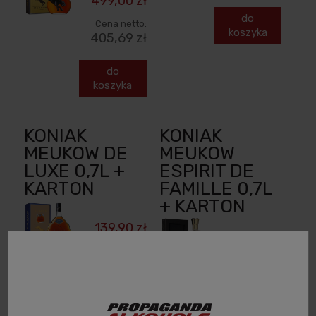
499,00 zł
do
Cena netto:
koszyka
405,69 zł
do
koszyka
KONIAK
KONIAK
MEUKOW DE
MEUKOW
LUXE 0,7L +
ESPIRIT DE
KARTON
FAMILLE 0,7L
+ KARTON
139,90 zł
2 870,00 zł
Cena netto:
113,74 zł
Cena netto:
2 333,33 zł
do
koszyka
do