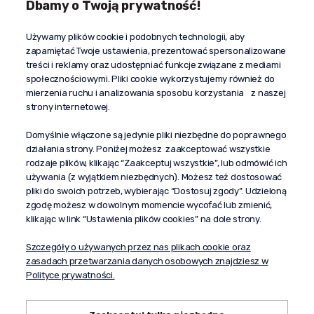
Dbamy o Twoją prywatność!
Kontakt
Używamy plików cookie i podobnych technologii, aby
+48 603 610 870
zapamiętać Twoje ustawienia, prezentować spersonalizowane
kontakt@propaganda24h.pl
treści i reklamy oraz udostępniać funkcje związane z mediami
społecznościowymi. Pliki cookie wykorzystujemy również do
“Propaganda"
mierzenia ruchu i analizowania sposobu korzystania z naszej
al. Komisji Edukacji Narodowej 51/U5
strony internetowej.
02-797 Warszawa
Pomoc
Domyślnie włączone są jedynie pliki niezbędne do poprawnego
działania strony. Poniżej możesz zaakceptować wszystkie
Dostawa
rodzaje plików, klikając “Zaakceptuj wszystkie”, lub odmówić ich
Moje konto
używania (z wyjątkiem niezbędnych). Możesz też dostosować
pliki do swoich potrzeb, wybierając “Dostosuj zgody”. Udzieloną
O firmie
zgodę możesz w dowolnym momencie wycofać lub zmienić,
klikając w link “Ustawienia plików cookies” na dole strony.
Szczegóły o używanych przez nas plikach cookie oraz
zasadach przetwarzania danych osobowych znajdziesz w
Polityce prywatności.