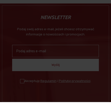
NEWSLETTER
Podaj swój adres e-mail, jeżeli chcesz otrzymywać
informacje o nowościach i promocjach.
Wyślij
Akceptuję
Regulamin
i
Politykę prywatności
.