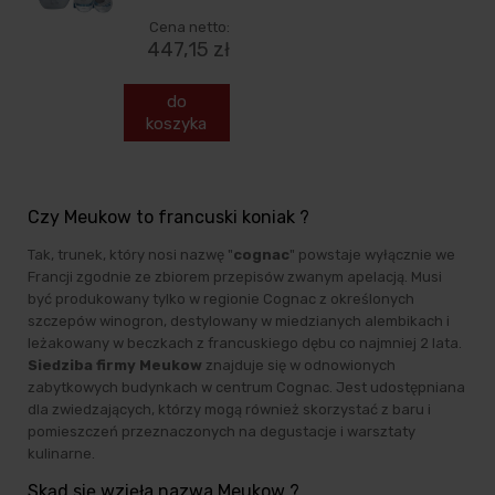
Cena netto:
447,15 zł
do
koszyka
Czy Meukow to francuski koniak ?
Tak, trunek, który nosi nazwę "
cognac
" powstaje wyłącznie we
Francji zgodnie ze zbiorem przepisów zwanym apelacją. Musi
być produkowany tylko w regionie Cognac z określonych
szczepów winogron, destylowany w miedzianych alembikach i
leżakowany w beczkach z francuskiego dębu co najmniej 2 lata.
Siedziba firmy Meukow
znajduje się w odnowionych
zabytkowych budynkach w centrum Cognac. Jest udostępniana
dla zwiedzających, którzy mogą również skorzystać z baru i
pomieszczeń przeznaczonych na degustacje i warsztaty
kulinarne.
Skąd się wzięła nazwa Meukow ?