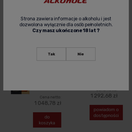
koszyka
Strona zawiera informacje o alkoholu i jest
dozwolona wyłącznie dla osób pełnoletnich.
KONIAK
KONIAK
Czy masz ukończone 18 lat ?
MEUKOW
MEUKOW
EXTRA
PALME D'OR
EXCLUSIVE
1988 VINTAGE
Tak
Nie
DECANTER
0,7L +
0,7L +
KARTON
KARTON
1 590,00 zł
1 290,00 zł
Cena netto:
1 292,68 zł
Cena netto:
1 048,78 zł
powiadom o
dostępności
do
koszyka