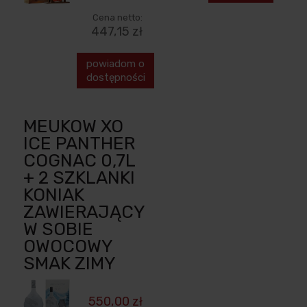
Cena netto:
447,15 zł
powiadom o
dostępności
MEUKOW XO
ICE PANTHER
COGNAC 0,7L
+ 2 SZKLANKI
KONIAK
ZAWIERAJĄCY
W SOBIE
OWOCOWY
SMAK ZIMY
550,00 zł