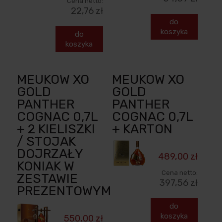
Cena netto:
22,76 zł
do
koszyka
do
koszyka
MEUKOW XO
MEUKOW XO
GOLD
GOLD
PANTHER
PANTHER
COGNAC 0,7L
COGNAC 0,7L
+ 2 KIELISZKI
+ KARTON
/ STOJAK
DOJRZAŁY
489,00 zł
KONIAK W
Cena netto:
ZESTAWIE
397,56 zł
PREZENTOWYM
do
koszyka
550,00 zł