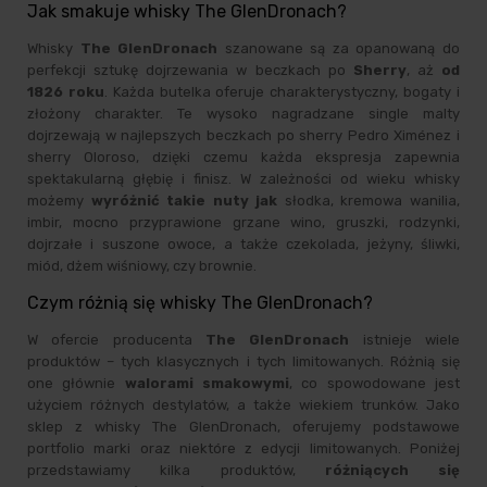
Jak smakuje whisky The GlenDronach?
Whisky
The GlenDronach
szanowane są za opanowaną do
perfekcji sztukę dojrzewania w beczkach po
Sherry
, aż
od
1826 roku
. Każda butelka oferuje charakterystyczny, bogaty i
złożony charakter. Te wysoko nagradzane single malty
dojrzewają w najlepszych beczkach po sherry Pedro Ximénez i
sherry Oloroso, dzięki czemu każda ekspresja zapewnia
spektakularną głębię i finisz. W zależności od wieku whisky
możemy
wyróżnić takie nuty jak
słodka, kremowa wanilia,
imbir, mocno przyprawione grzane wino, gruszki, rodzynki,
dojrzałe i suszone owoce, a także czekolada, jeżyny, śliwki,
miód, dżem wiśniowy, czy brownie.
Czym różnią się whisky The GlenDronach?
W ofercie producenta
The GlenDronach
istnieje wiele
produktów – tych klasycznych i tych limitowanych. Różnią się
one głównie
walorami smakowymi
, co spowodowane jest
użyciem różnych destylatów, a także wiekiem trunków. Jako
sklep z whisky The GlenDronach, oferujemy podstawowe
portfolio marki oraz niektóre z edycji limitowanych. Poniżej
przedstawiamy kilka produktów,
różniących się