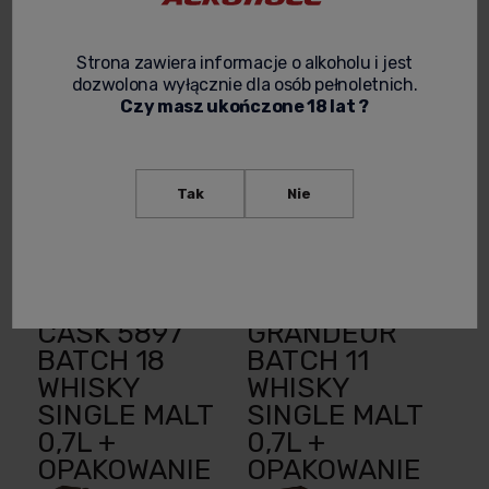
Cena netto:
2 635,00 zł
691,06 zł
Strona zawiera informacje o alkoholu i jest
Cena netto:
dozwolona wyłącznie dla osób pełnoletnich.
powiadom o
2 142,28 zł
Czy masz ukończone 18 lat ?
dostępności
powiadom o
dostępności
Tak
Nie
THE
THE
GLENDRONACH
GLENDRONACH
27YO 1992
28YO
CASK 5897
GRANDEUR
BATCH 18
BATCH 11
WHISKY
WHISKY
SINGLE MALT
SINGLE MALT
0,7L +
0,7L +
OPAKOWANIE
OPAKOWANIE