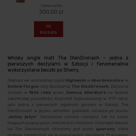
Cena netto:
300,00 zł
do
koszyka
Whisky single malt The GlenDronach – jedna z
pierwszych destylarni w Szkocji i fenomenalnie
wykorzystane beczki po Sherry.
Głęboko we wschodniej części
Highlands
w
Aberdeenshire
, w
Dolinie Forgue
, leży destylarnia
The GlenDronach
. Założona
została w
1826 roku
przez
Jamesa Allardice'a
na terenie
zabytkowej posiadłości Boynsmill (wybudowanej w 1771 roku),
jako jedna z pierwszych legalnych gorzelni w Szkocji. The
GlenDronach w języku szkockim gaelickim oznacza po prostu
„
dolinę jeżyn
”. Destylarnia została nazwana tak na cześć
kłujących pnączy jeżyn, którymi jest otoczona. Od prawie dwustu
lat The Glendronach strzeżony jest przez
gawrony
, które
próbują zagnieździć się w magazynach destylarni. Pracownicy