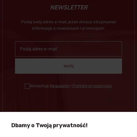
NEWSLETTER
Podaj swój adres e-mail, jeżeli chcesz otrzymywać
informacje o nowościach i promocjach.
Wyślij
Akceptuję
Regulamin
i
Politykę prywatności
.
Dbamy o Twoją prywatność!
Kontakt