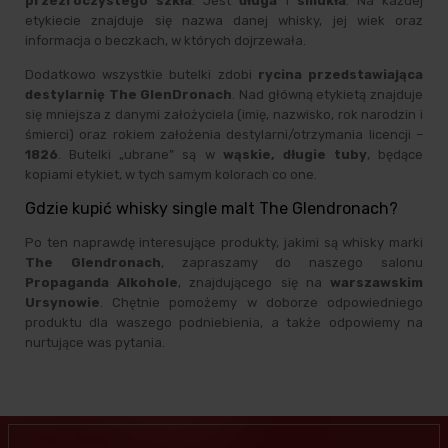
przezroczystego szkła
. Jest
długa
i
smukła
. Na każdej
etykiecie znajduje się nazwa danej whisky, jej wiek oraz
informacja o beczkach, w których dojrzewała.
Dodatkowo wszystkie butelki zdobi
rycina przedstawiająca
destylarnię The GlenDronach
. Nad główną etykietą znajduje
się mniejsza z danymi założyciela (imię, nazwisko, rok narodzin i
śmierci) oraz rokiem założenia destylarni/otrzymania licencji –
1826
. Butelki „ubrane” są w
wąskie, długie tuby
, będące
kopiami etykiet, w tych samym kolorach co one.
Gdzie kupić whisky single malt The Glendronach?
Po ten naprawdę interesujące produkty, jakimi są whisky marki
The Glendronach
, zapraszamy do naszego salonu
Propaganda Alkohole
, znajdującego się na
warszawskim
Ursynowie
. Chętnie pomożemy w doborze odpowiedniego
produktu dla waszego podniebienia, a także odpowiemy na
nurtujące was pytania.