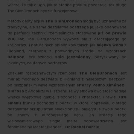
wierzą, że tak długo, jak te stadne ptaki tu pozostają, tak długo
The GlenDronach będzie funkcjonował.
Metody destylacji w
The GlenDronach
mogą być uznawane za
tradycyjne, ale sama destylarnia postrzega je, jako opanowane
do perfekcji techniki rzemieślnicze stosowane już
od prawie
200 lat
. The GlenDronach wywodzi się z otaczającego go
krajobrazu i naturalnych składników takich jak
miękka woda
z
Highland, czerpana z podwodnych źródeł na wzgórzach
Balnoon
, czy szkocki
słód jęczmienny
, pozyskiwany od
lokalnych, zaufanych partnerów.
Znakiem rozpoznawczym rzemiosła
The GlenDronach
jest
mariaż mocnego destylatu z Highland z najlepszymi beczkami
po hiszpańskim winie wzmacnianym
sherry Pedro Ximénez
i
Oloroso
z Andaluzji w Hiszpanii. Ta wyjątkowa dwoistość nadaje
whisky wyjątkową głębię, złożoność i charakter. Prawie
70%
smaku
trunku pochodzi z beczki, w której dojrzewał, dlatego
destylarnia skrupulatnie selekcjonuje i pielęgnuje swoje beczki
po sherry z europejskiego dębu. Za kreację tego
wielowymiarowego single malta odpowiedzialna jest
fenomenalna Master Blender –
Dr Rachel Barrie
.