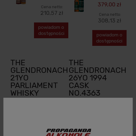
379,00 zł
Cena netto:
210,57 zł
Cena netto:
308,13 zł
powiadom o
dostępności
powiadom o
dostępności
THE
THE
GLENDRONACH
GLENDRONACH
21YO
26YO 1994
PARLIAMENT
CASK
WHISKY
NO.4363
SINGLE MALT
BATCH 18
0,7L +
WHISKY
OPAKOWANIE
SINGLE MALT
0,7L +
OPAKOWANIE
850,00 zł