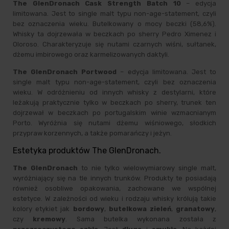
The GlenDronach Cask Strength Batch 10
– edycja
limitowana. Jest to single malt typu non-age-statement, czyli
bez oznaczenia wieku. Butelkowany o mocy beczki (58,6%).
Whisky ta dojrzewała w beczkach po sherry Pedro Ximenez i
Oloroso. Charakteryzuje się nutami czarnych wiśni, sułtanek,
dżemu imbirowego oraz karmelizowanych daktyli.
The GlenDronach Portwood
– edycja limitowana. Jest to
single malt typu non-age-statement, czyli bez oznaczenia
wieku. W odróżnieniu od innych whisky z destylarni, które
leżakują praktycznie tylko w beczkach po sherry, trunek ten
dojrzewał w beczkach po portugalskim winie wzmacnianym
Porto. Wyróżnia się nutami dżemu wiśniowego, słodkich
przypraw korzennych, a także pomarańczy i jeżyn.
Estetyka produktów The GlenDronach.
The GlenDronach
to nie tylko wielowymiarowy single malt,
wyróżniający się na tle innych trunków. Produkty te posiadają
również osobliwe opakowania, zachowane we wspólnej
estetyce. W zależności od wieku i rodzaju whisky królują takie
kolory etykiet jak
bordowy
,
butelkowa zieleń
,
granatowy
,
czy
kremowy
. Sama butelka wykonana została z