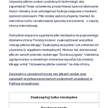
Używamy plików cookie i podobnych technologii, aby
+48 603 610 870
zapamiętać Twoje ustawienia, prezentować spersonalizowane
kontakt@propaganda24h.pl
treści i reklamy oraz udostępniać funkcje związane z mediami
społecznościowymi. Pliki cookie wykorzystujemy również do
“Propaganda"
mierzenia ruchu i analizowania sposobu korzystania z naszej
al. Komisji Edukacji Narodowej 51/U5
strony internetowej.
02-797 Warszawa
Pomoc
Domyślnie włączone są jedynie pliki niezbędne do poprawnego
działania strony. Poniżej możesz zaakceptować wszystkie
Dostawa
rodzaje plików, klikając “Zaakceptuj wszystkie”, lub odmówić ich
Moje konto
używania (z wyjątkiem niezbędnych). Możesz też dostosować
pliki do swoich potrzeb, wybierając “Dostosuj zgody”. Udzieloną
O firmie
zgodę możesz w dowolnym momencie wycofać lub zmienić,
klikając w link “Ustawienia plików cookies” na dole strony.
Szczegóły o używanych przez nas plikach cookie oraz
zasadach przetwarzania danych osobowych znajdziesz w
Polityce prywatności.
Zaakceptuj tylko niezbędne
Dostosuj zgody