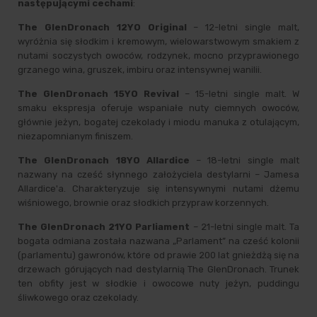
następującymi cechami
:
The GlenDronach 12YO Original
– 12-letni single malt,
wyróżnia się słodkim i kremowym, wielowarstwowym smakiem z
nutami soczystych owoców, rodzynek, mocno przyprawionego
grzanego wina, gruszek, imbiru oraz intensywnej wanilii.
The GlenDronach 15YO Revival
– 15-letni single malt. W
smaku ekspresja oferuje wspaniałe nuty ciemnych owoców,
głównie jeżyn, bogatej czekolady i miodu manuka z otulającym,
niezapomnianym finiszem.
The GlenDronach 18YO Allardice
– 18-letni single malt
nazwany na cześć słynnego założyciela destylarni – Jamesa
Allardice'a. Charakteryzuje się intensywnymi nutami dżemu
wiśniowego, brownie oraz słodkich przypraw korzennych.
The GlenDronach 21YO Parliament
– 21-letni single malt. Ta
bogata odmiana została nazwana „Parlament” na cześć kolonii
(parlamentu) gawronów, które od prawie 200 lat gnieżdżą się na
drzewach górujących nad destylarnią The GlenDronach. Trunek
ten obfity jest w słodkie i owocowe nuty jeżyn, puddingu
śliwkowego oraz czekolady.