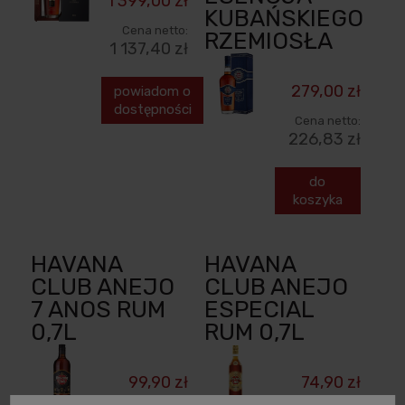
1 399,00 zł
KUBAŃSKIEGO
Cena netto:
RZEMIOSŁA
1 137,40 zł
279,00 zł
powiadom o
dostępności
Cena netto:
226,83 zł
do
koszyka
HAVANA
HAVANA
CLUB ANEJO
CLUB ANEJO
7 ANOS RUM
ESPECIAL
0,7L
RUM 0,7L
99,90 zł
74,90 zł