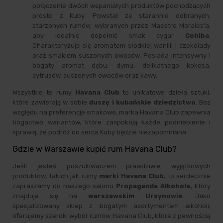
połączenie dwóch wspaniałych produktów pochodzących
prosto z Kuby. Powstał ze starannie dobranych,
starzonych rumów, wybranych przez Maestro Morales'a,
aby idealnie dopełnić smak cygar
Cohiba
.
Charakteryzuje się aromatem słodkiej wanilii i czekolady
oraz smakiem suszonych owoców. Posiada intensywny i
bogaty aromat dębu, dymu, delikatnego kokosa,
cytrusów, suszonych owoców oraz kawy.
Wszystkie te rumy
Havana Club
to unikatowe dzieła sztuki,
które zawierają w sobie
duszę i kubańskie dziedzictwo
. Bez
względu na preferencje smakowe, marka Havana Club zapewnia
bogactwo wariantów, które zaspokoją każde podniebienie i
sprawią, że podróż do serca Kuby będzie niezapomniana.
Gdzie w Warszawie kupić rum Havana Club?
Jeśli jesteś poszukiwaczem prawdziwie wyjątkowych
produktów, takich jak rumy
marki Havana Club
, to serdecznie
zapraszamy do naszego salonu
Propaganda Alkohole
, który
znajduje się na
warszawskim Ursynowie
. Jako
specjalizowany sklep z bogatym asortymentem alkoholi,
oferujemy szeroki wybór rumów Havana Club, które z pewnością