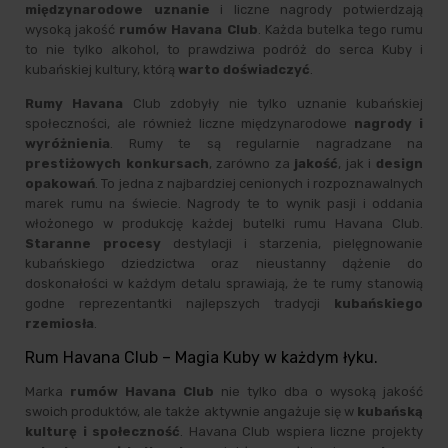
międzynarodowe uznanie
i liczne nagrody potwierdzają
wysoką jakość
rumów Havana Club
. Każda butelka tego rumu
to nie tylko alkohol, to prawdziwa podróż do serca Kuby i
kubańskiej kultury, którą
warto doświadczyć
.
Rumy Havana
Club zdobyły nie tylko uznanie kubańskiej
społeczności, ale również liczne międzynarodowe
nagrody i
wyróżnienia
. Rumy te są regularnie nagradzane na
prestiżowych konkursach
, zarówno za
jakość
, jak i
design
opakowań
. To jedna z najbardziej cenionych i rozpoznawalnych
marek rumu na świecie. Nagrody te to wynik pasji i oddania
włożonego w produkcję każdej butelki rumu Havana Club.
Staranne procesy
destylacji i starzenia, pielęgnowanie
kubańskiego dziedzictwa oraz nieustanny dążenie do
doskonałości w każdym detalu sprawiają, że te rumy stanowią
godne reprezentantki najlepszych tradycji
kubańskiego
rzemiosła
.
Rum Havana Club – Magia Kuby w każdym łyku.
Marka
rumów Havana Club
nie tylko dba o wysoką jakość
swoich produktów, ale także aktywnie angażuje się w
kubańską
kulturę
i społeczność
. Havana Club wspiera liczne projekty