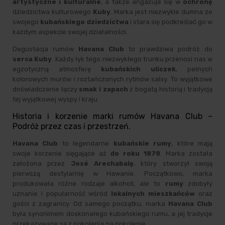
artystyczne i kulturalne
, a także angażuje się w
ochronę
dziedzictwa kulturowego
Kuby
. Marka jest niezwykle dumna ze
swojego
kubańskiego dziedzictwa
i stara się podkreślać go w
każdym aspekcie swojej działalności.
Degustacja rumów
Havana Club
to prawdziwa podróż do
serca Kuby
. Każdy łyk tego niezwykłego trunku przenosi nas w
egzotyczną atmosferę
kubańskich uliczek
, pełnych
kolorowych murów i roztańczonych rytmów salsy. To wyjątkowe
doświadczenie łączy
smak i zapach
z bogatą historią i tradycją
tej wyjątkowej wyspy i kraju.
Historia i korzenie marki rumów Havana Club –
Podróż przez czas i przestrzeń.
Havana Club
to legendarne
kubańskie rumy
, które mają
swoje korzenie sięgające aż
do roku 1878
. Marka została
założona przez
José Arechabalę
, który stworzył swoją
pierwszą destylarnię w Hawanie. Początkowo, marka
produkowała różne rodzaje alkoholi, ale to
rumy
zdobyły
uznanie i popularność wśród
lokalnych mieszkańców
oraz
gości z zagranicy. Od samego początku, marka
Havana Club
była synonimem doskonałego kubańskiego rumu, a jej tradycje
przekazywane są z pokolenia na pokolenie.