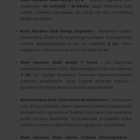
doskonały
do koktajli i drinków
. Jego delikatne nuty
wanilii i karmelu sprawiają, że każdy łyk jest prawdziwą
eksplozją smaku.
Rum Havana Club Anejo Especial
– wyrazisty i pełen
charakteru, idealny do degustacji na lodzie. To połączenie
rumów dojrzewających przez co najmniej
5 lat
, które
nadaje mu intensywny aromat i złożony smak.
Rum Havana Club Anejo 7 Anos
– to starannie
wyselekcjonowane rumy dojrzewające przez co najmniej
7 lat
, co nadaje finalnemu trunkowi niepowtarzalnych
walorów smakowych. Jego bogate aromaty drewna i
korzennych przypraw kuszą każde podniebienie.
Rum Havana Club Seleccion de Maestros
– luksusowy
rum, który powstaje dzięki starannej selekcji najlepszych
beczek rumu i procesowi finalnej mieszanki, kierowanemu
przez mistrza destylacji. To prawdziwe arcydzieło, które
zachwyci nawet najbardziej wymagających koneserów.
Rum Havana Club Unión Cohiba Atmosphere
–