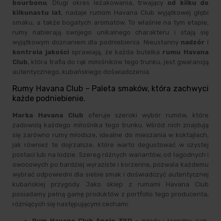
bourbonu
. Długi okres leżakowania, trwający
od kilku do
kilkunastu lat
, nadaje rumom Havana Club wyjątkowej głębi
smaku, a także bogatych aromatów. To właśnie na tym etapie,
rumy nabierają swojego unikalnego charakteru i stają się
wyjątkowym doznaniem dla podniebienia. Nieustanny
nadzór
i
kontrola jakości
sprawiają, że każda butelka
rumu Havana
Club
, która trafia do rąk miłośników tego trunku, jest gwarancją
autentycznego, kubańskiego doświadczenia.
Rumy Havana Club – Paleta smaków, która zachwyci
każde podniebienie.
Marka Havana Club
oferuje szeroki wybór rumów, które
zadowolą każdego miłośnika tego trunku. Wśród nich znajdują
się zarówno rumy młodsze, idealne do mieszania w koktajlach,
jak również te dojrzalsze, które warto degustować w czystej
postaci lub na lodzie. Szereg różnych wariantów, od łagodnych i
owocowych po bardziej wyraziste i korzenne, pozwala każdemu
wybrać odpowiedni dla siebie smak i doświadczyć autentycznej
kubańskiej przygody. Jako sklep z rumami Havana Club
posiadamy pełną gamę produktów z portfolio tego producenta,
różniących się następującymi cechami:
Rum Havana Club Anejo 3YO
– młody i łagodny rum,