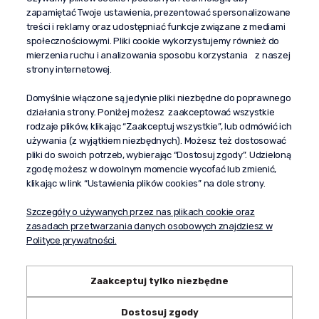
zapamiętać Twoje ustawienia, prezentować spersonalizowane
kontakt@propaganda24h.pl
treści i reklamy oraz udostępniać funkcje związane z mediami
społecznościowymi. Pliki cookie wykorzystujemy również do
“Propaganda"
mierzenia ruchu i analizowania sposobu korzystania z naszej
al. Komisji Edukacji Narodowej 51/U5
strony internetowej.
02-797 Warszawa
Pomoc
Domyślnie włączone są jedynie pliki niezbędne do poprawnego
działania strony. Poniżej możesz zaakceptować wszystkie
Dostawa
rodzaje plików, klikając “Zaakceptuj wszystkie”, lub odmówić ich
Moje konto
używania (z wyjątkiem niezbędnych). Możesz też dostosować
pliki do swoich potrzeb, wybierając “Dostosuj zgody”. Udzieloną
O firmie
zgodę możesz w dowolnym momencie wycofać lub zmienić,
klikając w link “Ustawienia plików cookies” na dole strony.
Szczegóły o używanych przez nas plikach cookie oraz
zasadach przetwarzania danych osobowych znajdziesz w
Polityce prywatności.
Zaakceptuj tylko niezbędne
Dostosuj zgody