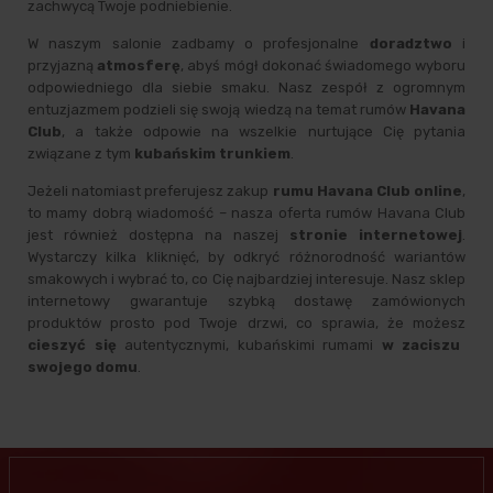
zachwycą Twoje podniebienie.
W naszym salonie zadbamy o profesjonalne
doradztwo
i
przyjazną
atmosferę
, abyś mógł dokonać świadomego wyboru
odpowiedniego dla siebie smaku. Nasz zespół z ogromnym
entuzjazmem podzieli się swoją wiedzą na temat rumów
Havana
Club
, a także odpowie na wszelkie nurtujące Cię pytania
związane z tym
kubańskim trunkiem
.
Jeżeli natomiast preferujesz zakup
rumu Havana Club online
,
to mamy dobrą wiadomość – nasza oferta rumów Havana Club
jest również dostępna na naszej
stronie internetowej
.
Wystarczy kilka kliknięć, by odkryć różnorodność wariantów
smakowych i wybrać to, co Cię najbardziej interesuje. Nasz sklep
internetowy gwarantuje szybką dostawę zamówionych
produktów prosto pod Twoje drzwi, co sprawia, że możesz
cieszyć się
autentycznymi, kubańskimi rumami
w zaciszu
swojego domu
.