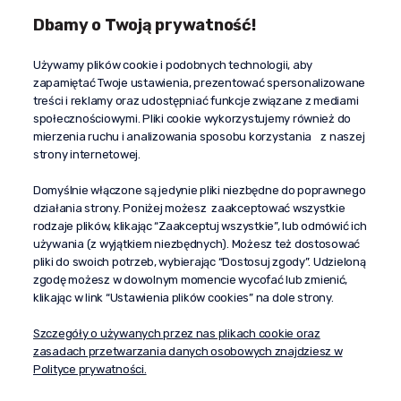
Dbamy o Twoją prywatność!
Kontakt
Używamy plików cookie i podobnych technologii, aby
+48 603 610 870
zapamiętać Twoje ustawienia, prezentować spersonalizowane
kontakt@propaganda24h.pl
treści i reklamy oraz udostępniać funkcje związane z mediami
społecznościowymi. Pliki cookie wykorzystujemy również do
“Propaganda"
mierzenia ruchu i analizowania sposobu korzystania z naszej
al. Komisji Edukacji Narodowej 51/U5
strony internetowej.
02-797 Warszawa
Pomoc
Domyślnie włączone są jedynie pliki niezbędne do poprawnego
działania strony. Poniżej możesz zaakceptować wszystkie
Dostawa
rodzaje plików, klikając “Zaakceptuj wszystkie”, lub odmówić ich
Moje konto
używania (z wyjątkiem niezbędnych). Możesz też dostosować
pliki do swoich potrzeb, wybierając “Dostosuj zgody”. Udzieloną
O firmie
zgodę możesz w dowolnym momencie wycofać lub zmienić,
klikając w link “Ustawienia plików cookies” na dole strony.
Szczegóły o używanych przez nas plikach cookie oraz
zasadach przetwarzania danych osobowych znajdziesz w
Polityce prywatności.