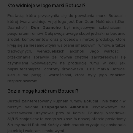
Kto widnieje w logo marki Botucal?
Postacią, która przyczyniła się do powstania marki Botucal i
której twarz widnieje w jej logo jest Don Juan Meléndez („Don
Juancho”).
Don Juancho
był miejscowym szlachcicem i
pasjonatem rumów. Całą swoją uwagę skupił jednak na badaniu
źródeł, komponentów oraz procesów i metod produkcji, które
kryją się za niesamowitymi walorami smakowymi rumów, a także
tradycyjnych, wenezuelskich alkoholi. Jego wartości i
przekonania sprawiły, że równie chętnie zainteresował się
czynnikami wpływającymi na produkcję rumu w celu jak
najskuteczniejszej ochrony środowiska. Dziś marka Botucal
kieruje się pasją i wartościami, które były jego znakiem
rozpoznawczym.
Gdzie mogę kupić rum Botucal?
Jesteś zainteresowany kupnem rumów Botucal i nie tylko? W
naszym salonie
Propaganda Alkohole
usytuowanym na
warszawskim Ursynowie przy al. Komisji Edukacji Narodowej
51/U5 znajdziesz to czego szukasz. W naszej ofercie posiadamy
3 rumy marki Botucal. Każdy z nich charakteryzuje się doskonałą
jakością i walorami smakowymi.