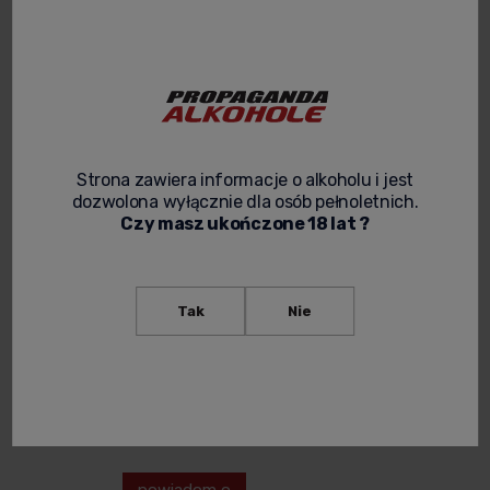
249,00 zł
121,87 zł
Cena netto:
do
202,44 zł
koszyka
do
koszyka
Strona zawiera informacje o alkoholu i jest
dozwolona wyłącznie dla osób pełnoletnich.
BOTUCAL
Czy masz ukończone 18 lat ?
SINGLE
VINTAGE RUM
0,7L +
OPAKOWANIE
Tak
Nie
499,00 zł
Cena netto:
405,69 zł
powiadom o