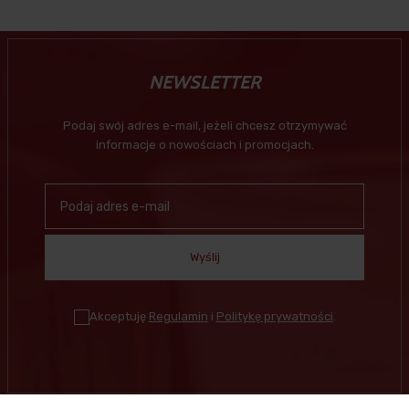
NEWSLETTER
Podaj swój adres e-mail, jeżeli chcesz otrzymywać
informacje o nowościach i promocjach.
Wyślij
Akceptuję
Regulamin
i
Politykę prywatności
.