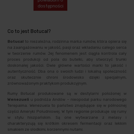
dostępności
Co to jest Botucal?
Botucal
to niezależna, rodzinna marka rumów, która opiera się
na zaangażowaniu w jakość, pasji oraz wkładaniu całego serca
w tworzenie rumów. Jej fenomenem jest ciągła kontrola cały
proces produkcji od pola do butelki, aby stworzyć trunki
doskonałej jakości. Dwie główne wartości marki to jakość i
autentyczność. Dba ona o swoich ludzi i lokalną społeczność
oraz skutecznie chroni środowisko dzięki specjalnym,
zrównoważonym praktykom produkcyjnym.
Rumy Botucal produkowane są w destylarni położonej w
Wenezueli
u podnóża Andów – nieopodal parku narodowego
Terepaima. Wenezuela to państwo znajdujące się w północnej
części Ameryki Południowej. W tym regionie produkuje się rumy
w stylu hiszpańskim. Są one wytwarzane z melasy i
charakteryzują się krótkim okresem fermentacji oraz lekkim
smakiem ze słodkimi, korzennymi nutami.