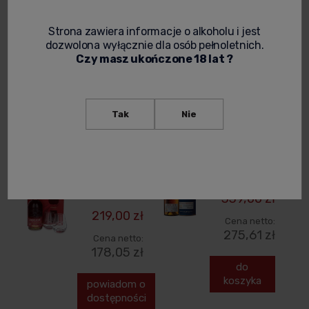
324,39 zł
do
Strona zawiera informacje o alkoholu i jest
koszyka
dozwolona wyłącznie dla osób pełnoletnich.
do
Czy masz ukończone 18 lat ?
koszyka
ABERLOUR
ABERLOUR
Tak
Nie
12YO WHISKY
14YO WHISKY
SINGLE MALT
SINGLE MALT
0,7L +
0,7L + TUBA
SZKLANKI
339,00 zł
219,00 zł
Cena netto:
275,61 zł
Cena netto:
178,05 zł
do
koszyka
powiadom o
dostępności