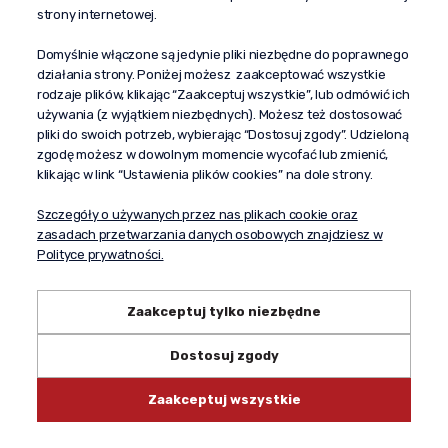
al. Komisji Edukacji Narodowej 51/U5
strony internetowej.
02-797 Warszawa
Pomoc
Domyślnie włączone są jedynie pliki niezbędne do poprawnego
działania strony. Poniżej możesz zaakceptować wszystkie
Dostawa
rodzaje plików, klikając “Zaakceptuj wszystkie”, lub odmówić ich
Moje konto
używania (z wyjątkiem niezbędnych). Możesz też dostosować
pliki do swoich potrzeb, wybierając “Dostosuj zgody”. Udzieloną
O firmie
zgodę możesz w dowolnym momencie wycofać lub zmienić,
klikając w link “Ustawienia plików cookies” na dole strony.
Szczegóły o używanych przez nas plikach cookie oraz
zasadach przetwarzania danych osobowych znajdziesz w
Polityce prywatności.
Zaakceptuj tylko niezbędne
Dostosuj zgody
Copyright © 2024 propagandaalkohole.pl
Zaakceptuj wszystkie
Shoper.pl
Made with:
by
mamezi.pl