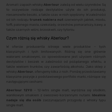
Aromat i zapach whisky
Aberlour
zależą od wielu czynników. Są
to oczywiście rodzaje destylatów użyte do ich produkcji,
niesamowite beczki, a także czas w nich spędzony. W zależności
od ich rodzaju
trunek nabiera nut
czerwonych jabłek, miodu,
toffi, palonego masła, czekolady, orzechów, pomarańczy, kawy, a
także czarnych wiśni, brzoskwiń, czy tytoniu.
Czym różnią się whisky Aberlour?
W ofercie producenta istnieje wiele produktów – tych
klasycznych i tych limitowanych. Różnią się one głównie
walorami smakowymi, co spowodowane jest użyciem różnych
destylatów i beczek w zależności od pożądanego efektu, a
także wiekiem trunków, czy zawartością alkoholu. Jako sklep z
whisky
Aberlour
, oferujemy kilka z nich. Poniżej przedstawiamy
klasyczne pozycje z podstawowego portfolio marki, różniące się
następującymi cechami:
Aberlour 12YO
– 12-letni single malt, wyróżnia się słodkim,
waniliowym smakiem z owocowo-korzennymi nutami.
Idealnie
nadaje się dla osób
zaczynających przygodę z whisky typu
single malt.