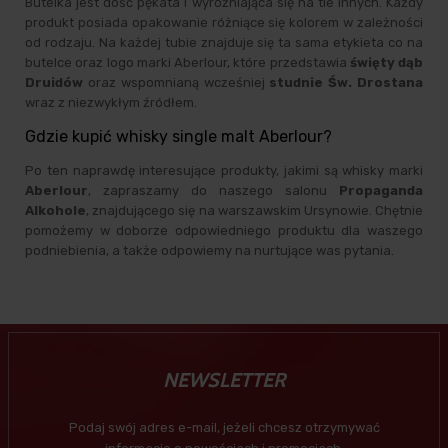
Butelka jest dość pękata i wyróżniająca się na tle innych. Każdy
produkt posiada opakowanie różniące się kolorem w zależności
od rodzaju. Na każdej tubie znajduje się ta sama etykieta co na
butelce oraz logo marki Aberlour, które przedstawia
święty dąb
Druidów
oraz wspomnianą wcześniej
studnie Św. Drostana
wraz z niezwykłym źródłem.
Gdzie kupić whisky single malt Aberlour?
Po ten naprawdę interesujące produkty, jakimi są whisky marki
Aberlour
, zapraszamy do naszego salonu
Propaganda
Alkohole
, znajdującego się na warszawskim Ursynowie. Chętnie
pomożemy w doborze odpowiedniego produktu dla waszego
podniebienia, a także odpowiemy na nurtujące was pytania.
NEWSLETTER
Podaj swój adres e-mail, jeżeli chcesz otrzymywać