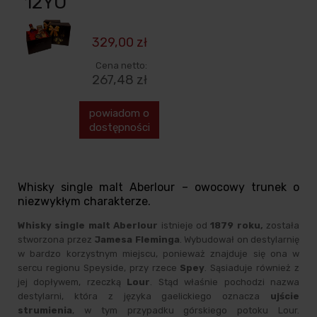
12YO
329,00 zł
Cena netto:
267,48 zł
powiadom o
dostępności
Whisky single malt Aberlour – owocowy trunek o
niezwykłym charakterze.
Whisky single malt Aberlour
istnieje od
1879 roku,
została
stworzona przez
Jamesa Fleminga
. Wybudował on destylarnię
w bardzo korzystnym miejscu, ponieważ znajduje się ona w
sercu regionu Speyside, przy rzece
Spey
. Sąsiaduje również z
jej dopływem, rzeczką
Lour
. Stąd właśnie pochodzi nazwa
destylarni, która z języka gaelickiego oznacza
ujście
strumienia
, w tym przypadku górskiego potoku Lour.