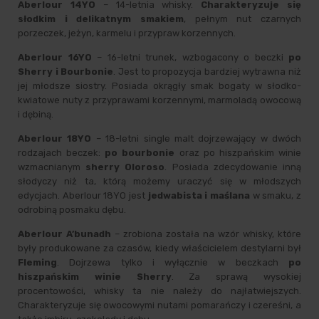
Aberlour 14YO
– 14-letnia whisky.
Charakteryzuje się
słodkim i delikatnym smakiem
, pełnym nut czarnych
porzeczek, jeżyn, karmelu i przypraw korzennych.
Aberlour 16YO
– 16-letni trunek, wzbogacony o beczki
po
Sherry i Bourbonie
. Jest to propozycja bardziej wytrawna niż
jej młodsze siostry. Posiada okrągły smak bogaty w słodko-
kwiatowe nuty z przyprawami korzennymi, marmoladą owocową
i dębiną.
Aberlour 18YO
– 18-letni single malt dojrzewający w dwóch
rodzajach beczek:
po bourbonie
oraz po hiszpańskim winie
wzmacnianym
sherry Oloroso
. Posiada zdecydowanie inną
słodyczy niż ta, którą możemy uraczyć się w młodszych
edycjach. Aberlour 18YO jest
jedwabista i maślana
w smaku, z
odrobiną posmaku dębu.
Aberlour A’bunadh
– zrobiona została na wzór whisky, które
były produkowane za czasów, kiedy właścicielem destylarni był
Fleming
. Dojrzewa tylko i wyłącznie w beczkach
po
hiszpańskim winie Sherry
. Za sprawą wysokiej
procentowości, whisky ta nie należy do najłatwiejszych.
Charakteryzuje się owocowymi nutami pomarańczy i czereśni, a