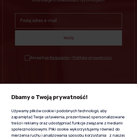
informacje o nowościach i promocjach.
Wyślij
Akceptuję
Regulamin
i
Politykę prywatności
.
Dbamy o Twoją prywatność!
Kontakt
Używamy plików cookie i podobnych technologii, aby
+48 603 610 870
zapamiętać Twoje ustawienia, prezentować spersonalizowane
kontakt@propaganda24h.pl
treści i reklamy oraz udostępniać funkcje związane z mediami
społecznościowymi. Pliki cookie wykorzystujemy również do
“Propaganda"
mierzenia ruchu i analizowania sposobu korzystania z naszej