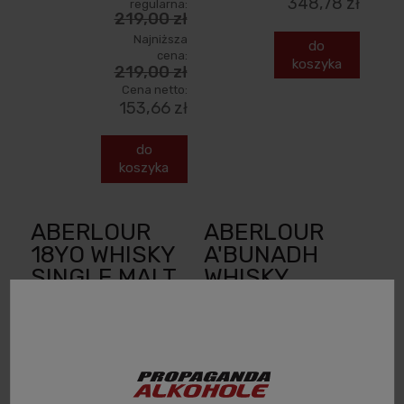
348,78 zł
regularna:
219,00 zł
Najniższa
do
cena:
koszyka
219,00 zł
Cena netto:
153,66 zł
do
koszyka
ABERLOUR
ABERLOUR
18YO WHISKY
A'BUNADH
SINGLE MALT
WHISKY
0,7L + TUBA
SINGLE MALT
0,7L + TUBA
669,00 zł
399,00 zł
Cena netto:
543,90 zł
Cena netto: