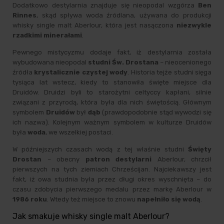
Dodatkowo destylarnia znajduje się nieopodal wzgórza
Ben
Rinnes
, skąd spływa woda źródlana, używana do produkcji
whisky single malt
Aberlour, która jest nasączona
niezwykle
rzadkimi minerałami
.
Pewnego mistycyzmu dodaje fakt, iż destylarnia została
wybudowana nieopodal
studni Św. Drostana
– nieocenionego
źródła
krystalicznie czystej wody
. Historia tejże studni sięga
tysiąca lat wstecz, kiedy to stanowiła święte miejsce dla
Druidów. Druidzi byli to starożytni celtyccy kapłani, silnie
związani z przyrodą, która była dla nich świętością. Głównym
symbolem
Druidów
był
dąb
(prawdopodobnie stąd wywodzi się
ich nazwa). Kolejnym ważnym symbolem w kulturze Druidów
była
woda
, we wszelkiej postaci.
W późniejszych czasach wodą z tej właśnie studni
Święty
Drostan
– obecny
patron destylarni
Aberlour, chrzcił
pierwszych na tych ziemiach Chrześcijan. Najciekawszy jest
fakt, iż owa studnia była przez długi okres wyschnięta – do
czasu zdobycia pierwszego medalu przez markę Aberlour w
1986 roku
. Wtedy też miejsce to znowu
napełniło się wodą
.
Jak smakuje whisky single malt Aberlour?