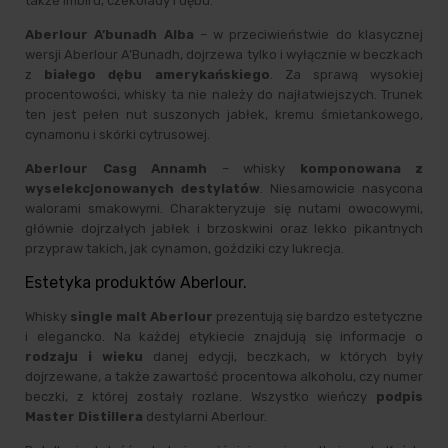
także imbiru, czekolady i dębu.
Aberlour A’bunadh Alba
– w przeciwieństwie do klasycznej
wersji Aberlour A’Bunadh, dojrzewa tylko i wyłącznie w beczkach
z
białego dębu amerykańskiego
. Za sprawą wysokiej
procentowości, whisky ta nie należy do najłatwiejszych. Trunek
ten jest pełen nut suszonych jabłek, kremu śmietankowego,
cynamonu i skórki cytrusowej.
Aberlour Casg Annamh
– whisky
komponowana z
wyselekcjonowanych destylatów
. Niesamowicie nasycona
walorami smakowymi. Charakteryzuje się nutami owocowymi,
głównie dojrzałych jabłek i brzoskwini oraz lekko pikantnych
przypraw takich, jak cynamon, goździki czy lukrecja.
Estetyka produktów Aberlour.
Whisky
single malt Aberlour
prezentują się bardzo estetyczne
i elegancko. Na każdej etykiecie znajdują się informacje o
rodzaju i wieku
danej edycji, beczkach, w których były
dojrzewane, a także zawartość procentowa alkoholu, czy numer
beczki, z której zostały rozlane. Wszystko wieńczy
podpis
Master Distillera
destylarni Aberlour.