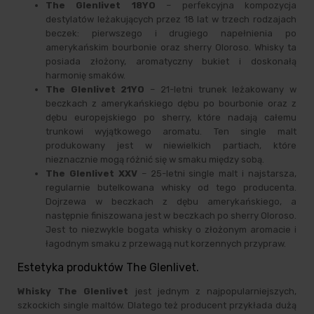
The Glenlivet 18YO
– perfekcyjna kompozycja
destylatów leżakujących przez 18 lat w trzech rodzajach
beczek: pierwszego i drugiego napełnienia po
amerykańskim bourbonie oraz sherry Oloroso. Whisky ta
posiada złożony, aromatyczny bukiet i doskonałą
harmonię smaków.
The Glenlivet 21YO
– 21-letni trunek leżakowany w
beczkach z amerykańskiego dębu po bourbonie oraz z
dębu europejskiego po sherry, które nadają całemu
trunkowi wyjątkowego aromatu. Ten single malt
produkowany jest w niewielkich partiach, które
nieznacznie mogą różnić się w smaku między sobą.
The Glenlivet XXV
– 25-letni single malt i najstarsza,
regularnie butelkowana whisky od tego producenta.
Dojrzewa w beczkach z dębu amerykańskiego, a
następnie finiszowana jest w beczkach po sherry Oloroso.
Jest to niezwykle bogata whisky o złożonym aromacie i
łagodnym smaku z przewagą nut korzennych przypraw.
Estetyka produktów The Glenlivet.
Whisky The Glenlivet
jest jednym z najpopularniejszych,
szkockich single maltów. Dlatego też producent przykłada dużą