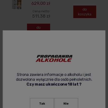
629,00 zł
do
Cena netto:
koszyka
511,38 zł
do
koszyka
THE
THE
GLENLIVET
GLENLIVET
20YO THE
CARIBBEAN
SMALL BATCH
RESERVE
COLLECTION
WHISKY 0,7L +
Strona zawiera informacje o alkoholu i jest
0,7L +
KARTON
dozwolona wyłącznie dla osób pełnoletnich.
OPAKOWANIE
Czy masz ukończone 18 lat ?
PERFEKCJA W
179,00 zł
KAŻDEJ
Cena netto:
KROPLI
Tak
Nie
145,53 zł