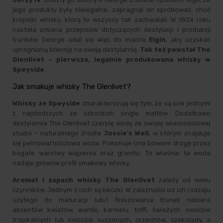
jego produkty były nielegalne, zapragnął on spróbować, choć
kropelki whisky, którą to wszyscy tak zachwalali. W 1824 roku
nastała zmiana przepisów dotyczących destylacji i produkcji
trunków. George udał się więc do miasta
Elgin
, aby uzyskać
upragnioną licencję na swoją destylarnię.
Tak też powstał The
Glenlivet – pierwsza, legalnie produkowana whisky w
Speyside
.
Jak smakuje whisky The Glenlivet?
Whisky ze Speyside
charakteryzują się tym, że są one jednymi
z najsłodszych ze szkockich single maltów. Dodatkowo
destylarnia The Glenlivet czerpię wodę ze swojej własnościowej
studni – naturalnego źródła
Jossie’s Well
, w którym znajduje
się pełnowartościowa woda. Pokonuje ona bowiem drogę przez
bogate warstwy wapienia oraz granitu. To właśnie ta woda
nadaje głównie profil smakowy whisky.
Aromat i zapach whisky The Glenlivet
zależy od wielu
czynników. Jednym z nich są beczki. W zależności od ich rodzaju
użytego do maturacji lub/i finiszowania trunek nabiera
akcentów kwiatów, wanilii, karmelu, toffi, świeżych owoców
tropikalnych lub owoców suszonych, orzechów, czekolady, a