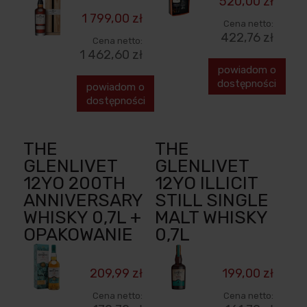
520,00 zł
1 799,00 zł
Cena netto:
422,76 zł
Cena netto:
1 462,60 zł
powiadom o
dostępności
powiadom o
dostępności
THE
THE
GLENLIVET
GLENLIVET
12YO 200TH
12YO ILLICIT
ANNIVERSARY
STILL SINGLE
WHISKY 0,7L +
MALT WHISKY
OPAKOWANIE
0,7L
209,99 zł
199,00 zł
Cena netto:
Cena netto: