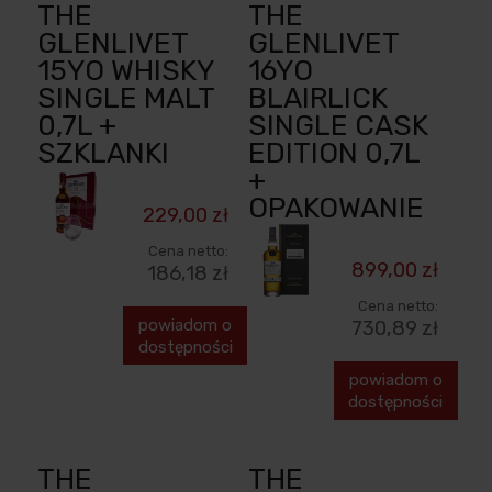
THE
THE
GLENLIVET
GLENLIVET
15YO WHISKY
16YO
SINGLE MALT
BLAIRLICK
0,7L +
SINGLE CASK
SZKLANKI
EDITION 0,7L
+
OPAKOWANIE
229,00 zł
Cena netto:
899,00 zł
186,18 zł
Cena netto:
powiadom o
730,89 zł
dostępności
powiadom o
dostępności
THE
THE