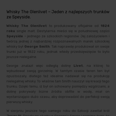
Whisky The Glenlivet – Jeden z najlepszych trunków
ze Speyside.
Whisky The Glenlivet
to produkowany oficjalnie od
1824
roku
single malt. Destylarnia mieści się w południowej części
Speyside
– jednego ze szkockich regionów. Jej założycielem i
twórcą jednej z najbardziej rozpoznawalnych marek szkockiej
whisky był
George Smith
. Tak naprawdę produkował on swoje
trunki już w 1822 roku, jednak wtedy przedsięwzięcie to było
jeszcze nielegalne.
George znalazł więc odległą dolinę
Livet
, na której to
wybudował swoją gorzelnię. W tamtym czasie teren ten był
opustoszały, dlatego też idealnie nadawał się na produkcję
nielegalnej whisky. To właśnie tam Smith nauczył się kreacji tego
trunku. Dzięki temu, iż był on schowany pomiędzy wzgórzami, a
dolinę pokrywały liczne źródła obfite w wodę, miał on
wystarczająco dużo czasu, aby doprowadzić do perfekcji swoją
pierwszą whisky.
W sierpniu jeszcze tego samego roku do Szkocji zawitał król
Jerzy IV
. Doszły go słuchy o George’u Smicie i pomimo tego, że