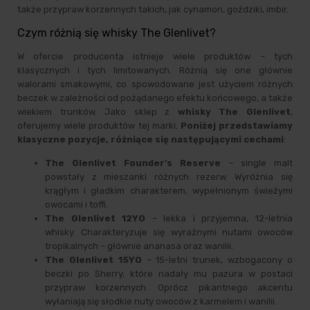
także przypraw korzennych takich, jak cynamon, goździki, imbir.
Czym różnią się whisky The Glenlivet?
W ofercie producenta istnieje wiele produktów – tych
klasycznych i tych limitowanych. Różnią się one głównie
walorami smakowymi, co spowodowane jest użyciem różnych
beczek w zależności od pożądanego efektu końcowego, a także
wiekiem trunków. Jako sklep z
whisky The Glenlivet
,
oferujemy wiele produktów tej marki.
Poniżej przedstawiamy
klasyczne pozycje, różniące się następującymi cechami
:
The Glenlivet Founder’s Reserve
– single malt
powstały z mieszanki różnych rezerw. Wyróżnia się
krągłym i gładkim charakterem, wypełnionym świeżymi
owocami i toffi.
The Glenlivet 12YO
– lekka i przyjemna, 12-letnia
whisky. Charakteryzuje się wyraźnymi nutami owoców
tropikalnych – głównie ananasa oraz wanilii.
The Glenlivet 15YO
– 15-letni trunek, wzbogacony o
beczki po Sherry, które nadały mu pazura w postaci
przypraw korzennych. Oprócz pikantnego akcentu
wyłaniają się słodkie nuty owoców z karmelem i wanilii.