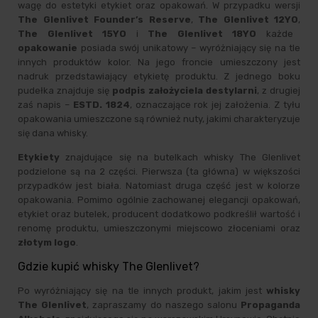
wagę do estetyki etykiet oraz opakowań. W przypadku wersji
The Glenlivet Founder’s Reserve
,
The Glenlivet 12YO
,
The Glenlivet 15YO
i
The Glenlivet 18YO
każde
opakowanie
posiada swój unikatowy – wyróżniający się na tle
innych produktów kolor. Na jego froncie umieszczony jest
nadruk przedstawiający etykietę produktu. Z jednego boku
pudełka znajduje się
podpis założyciela destylarni
, z drugiej
zaś napis –
ESTD. 1824
, oznaczające rok jej założenia. Z tyłu
opakowania umieszczone są również nuty, jakimi charakteryzuje
się dana whisky.
Etykiety
znajdujące się na butelkach whisky The Glenlivet
podzielone są na 2 części. Pierwsza (ta główna) w większości
przypadków jest biała. Natomiast druga część jest w kolorze
opakowania. Pomimo ogólnie zachowanej elegancji opakowań,
etykiet oraz butelek, producent dodatkowo podkreślił wartość i
renomę produktu, umieszczonymi miejscowo złoceniami oraz
złotym logo
.
Gdzie kupić whisky The Glenlivet?
Po wyróżniający się na tle innych produkt, jakim jest
whisky
The Glenlivet
, zapraszamy do naszego salonu
Propaganda