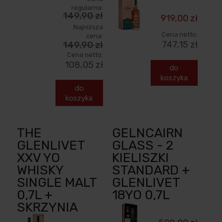
regularna:
149,90 zł
919,00 zł
Najniższa
Cena netto:
cena:
747,15 zł
149,90 zł
Cena netto:
108,05 zł
do
koszyka
do
koszyka
THE
GELNCAIRN
GLENLIVET
GLASS - 2
XXV YO
KIELISZKI
WHISKY
STANDARD +
SINGLE MALT
GLENLIVET
0,7L +
18YO 0,7L
SKRZYNIA