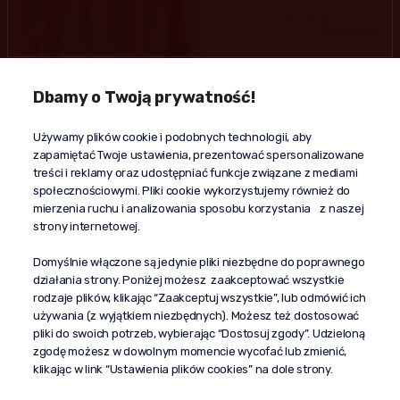
Dbamy o Twoją prywatność!
Kontakt
Używamy plików cookie i podobnych technologii, aby
+48 603 610 870
zapamiętać Twoje ustawienia, prezentować spersonalizowane
kontakt@propaganda24h.pl
treści i reklamy oraz udostępniać funkcje związane z mediami
społecznościowymi. Pliki cookie wykorzystujemy również do
“Propaganda"
mierzenia ruchu i analizowania sposobu korzystania z naszej
al. Komisji Edukacji Narodowej 51/U5
strony internetowej.
02-797 Warszawa
Pomoc
Domyślnie włączone są jedynie pliki niezbędne do poprawnego
działania strony. Poniżej możesz zaakceptować wszystkie
Dostawa
rodzaje plików, klikając “Zaakceptuj wszystkie”, lub odmówić ich
Moje konto
używania (z wyjątkiem niezbędnych). Możesz też dostosować
pliki do swoich potrzeb, wybierając “Dostosuj zgody”. Udzieloną
O firmie
zgodę możesz w dowolnym momencie wycofać lub zmienić,
klikając w link “Ustawienia plików cookies” na dole strony.