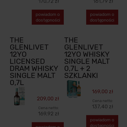
170,72 zł
161,79 zł
powiadom o
powiadom o
dostępności
dostępności
THE
THE
GLENLIVET
GLENLIVET
12YO
12YO WHISKY
LICENSED
SINGLE MALT
DRAM WHISKY
0,7L + 2
SINGLE MALT
SZKLANKI
0,7L
169,00 zł
209,00 zł
Cena netto:
137,40 zł
Cena netto:
169,92 zł
powiadom o
dostępności
powiadom o