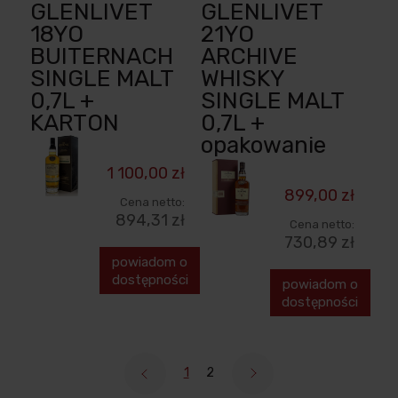
GLENLIVET
GLENLIVET
18YO
21YO
BUITERNACH
ARCHIVE
SINGLE MALT
WHISKY
0,7L +
SINGLE MALT
KARTON
0,7L +
opakowanie
1 100,00 zł
899,00 zł
Cena netto:
894,31 zł
Cena netto:
730,89 zł
powiadom o
dostępności
powiadom o
dostępności
1
2