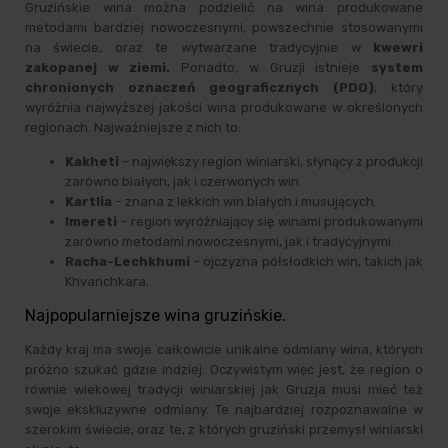
Gruzińskie wina można podzielić na wina produkowane
metodami bardziej nowoczesnymi, powszechnie stosowanymi
na świecie, oraz te wytwarzane tradycyjnie w
kwewri
zakopanej w ziemi.
Ponadto, w Gruzji istnieje
system
chronionych oznaczeń geograficznych (PDO)
, który
wyróżnia najwyższej jakości wina produkowane w określonych
regionach. Najważniejsze z nich to:
Kakheti
– największy region winiarski, słynący z produkcji
zarówno białych, jak i czerwonych win.
Kartlia
– znana z lekkich win białych i musujących.
Imereti
– region wyróżniający się winami produkowanymi
zarówno metodami nowoczesnymi, jak i tradycyjnymi.
Racha-Lechkhumi
– ojczyzna półsłodkich win, takich jak
Khvanchkara.
Najpopularniejsze wina gruzińskie.
Każdy kraj ma swoje całkowicie unikalne odmiany wina, których
próżno szukać gdzie indziej. Oczywistym więc jest, że region o
równie wiekowej tradycji winiarskiej jak Gruzja musi mieć też
swoje ekskluzywne odmiany. Te najbardziej rozpoznawalne w
szerokim świecie, oraz te, z których gruziński przemysł winiarski