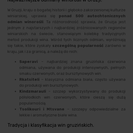
W Gruzji, kraju o bogatej historii i głęboko zakorzenionej kulturze
winiarskiej, uprawia się
ponad 500 autochtonicznych
odmian winorośli
. Ta różnorodność sprawia, że Gruzja jest
jednym z najstarszych i najbardziej zróżnicowanych regionów
winiarskich na świecie, stanowiącym kolebkę tradycyjnych
metod produkcji wina. Wśród tych licznych odmian, wyróżniają
się takie, które zyskały
szczególną popularność
zarówno w
kraju, jak i za granicą, a należą do nich:
Saperavi
– najbardziej znana gruzińska czerwona
odmiana, używana do produkcji intensywnych, pełnych
smaku czerwonych, oraz bursztynowych win.
Rkatsiteli
– klasyczna odmiana biała, często używana
do produkcji win bursztynowych.
Kindzmarauli
– szczep wykorzystywany do produkcji
półsłodkich win czerwonych, które cieszą się dużą
popularnością.
Tsolikouri i Mtsvane
– szczepy odpowiedzialne za
lekkie i aromatyczne białe wina.
Tradycja i klasyfikacja win gruzińskich.