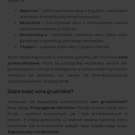
słynie, to:
Saperavi
– pełne czerwone wino o bogatym, owocowym
aromacie i charakterystycznej kwasowości.
Rkatsiteli
– bursztynowe wino z intensywnymi nutami
suszonych owoców i przypraw.
Khvanchkara
– półsłodkie czerwone wino, które stało
się jednym z symboli gruzińskiego winiarstwa.
Tbakuri
– subtelne białe wino z regionu Imereti.
Warto także wspomnieć o osobnym gatunku, jaki stanowią
wina
pomarańczowe
, które są szczególną wizytówką jakości win
pochodzących z Gruzji. Powstają one w wyniku maceracji białych
winogron ze skórkami, co nadaje im charakterystyczny,
bursztynowy kolor i bogaty smak.
Gdzie kupić wina gruzińskie?
Interesuje Cię degustacja autentycznych
win gruzińskich?
Nasz sklep,
Propaganda Alkohole
oferuje szeroki wybór win z
Gruzji – zarówno klasycznych, jak i tych produkowanych w
kwewri. Z chęcią pomożemy Ci wybrać idealną odmianę, która
przeniesie Cię w malownicze zakątki tego wyjątkowego kraju.
Zapraszamy serdecznie!