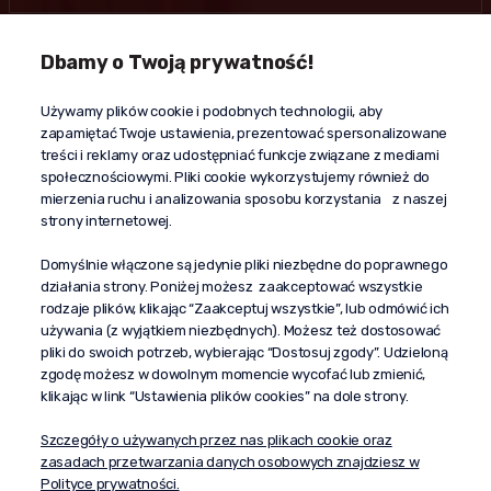
Dbamy o Twoją prywatność!
Kontakt
Używamy plików cookie i podobnych technologii, aby
+48 603 610 870
zapamiętać Twoje ustawienia, prezentować spersonalizowane
kontakt@propaganda24h.pl
treści i reklamy oraz udostępniać funkcje związane z mediami
społecznościowymi. Pliki cookie wykorzystujemy również do
“Propaganda"
mierzenia ruchu i analizowania sposobu korzystania z naszej
al. Komisji Edukacji Narodowej 51/U5
strony internetowej.
02-797 Warszawa
Pomoc
Domyślnie włączone są jedynie pliki niezbędne do poprawnego
działania strony. Poniżej możesz zaakceptować wszystkie
Dostawa
rodzaje plików, klikając “Zaakceptuj wszystkie”, lub odmówić ich
Moje konto
używania (z wyjątkiem niezbędnych). Możesz też dostosować
pliki do swoich potrzeb, wybierając “Dostosuj zgody”. Udzieloną
O firmie
zgodę możesz w dowolnym momencie wycofać lub zmienić,
klikając w link “Ustawienia plików cookies” na dole strony.
Szczegóły o używanych przez nas plikach cookie oraz
zasadach przetwarzania danych osobowych znajdziesz w
Polityce prywatności.