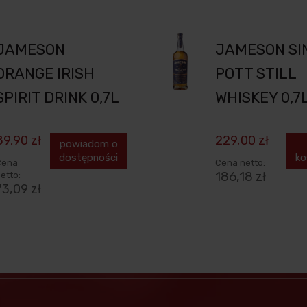
JAMESON
JAMESON SI
ORANGE IRISH
POTT STILL
SPIRIT DRINK 0,7L
WHISKEY 0,7
89,90 zł
229,00 zł
powiadom o
dostępności
ko
Cena
Cena netto:
186,18 zł
etto:
73,09 zł