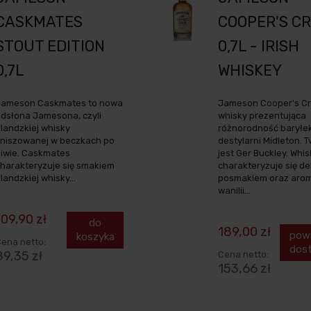
CASKMATES
COOPER'S C
STOUT EDITION
0,7L - IRISH
0,7L
WHISKEY
Jameson Caskmates to nowa
Jameson Cooper's Cr
dsłona Jamesona, czyli
whisky prezentująca
rlandzkiej whisky
różnorodność baryłe
iniszowanej w beczkach po
destylarni Midleton. 
iwie. Caskmates
jest Ger Buckley. Whis
harakteryzuje się smakiem
charakteryzuje się d
rlandzkiej whisky...
posmakiem oraz aro
wanilii...
109,90 zł
do
189,00 zł
pow
koszyka
ena netto:
dos
89,35 zł
Cena netto:
153,66 zł