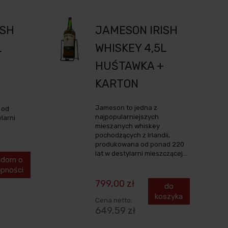
ISH
JAMESON IRISH
L
WHISKEY 4,5L
HUŚTAWKA +
KARTON
Jameson to jedna z
 od
najpopularniejszych
larni
mieszanych whiskey
pochodzących z Irlandii,
produkowana od ponad 220
lat w destylarni mieszczącej...
adom o
pności
799,00 zł
do
koszyka
Cena netto:
649,59 zł