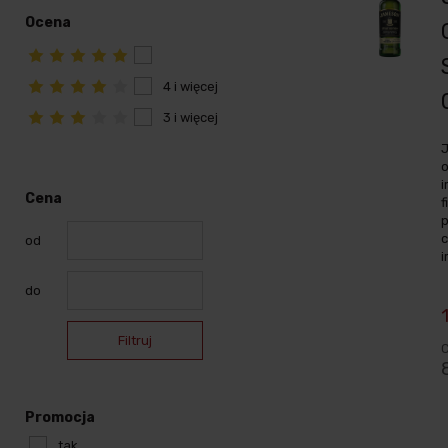
Ocena
4 i więcej
3 i więcej
o
i
Cena
f
p
c
od
i
do
Filtruj
C
Promocja
tak