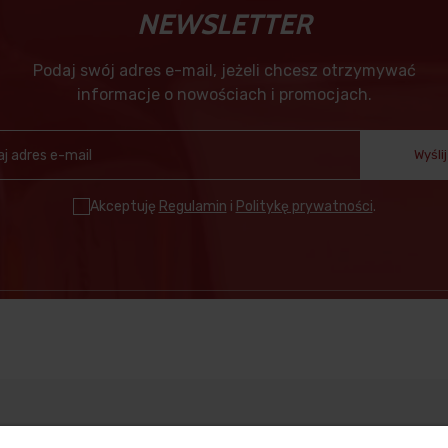
NEWSLETTER
Podaj swój adres e-mail, jeżeli chcesz otrzymywać
informacje o nowościach i promocjach.
Wyślij
Akceptuję
Regulamin
i
Politykę prywatności
.