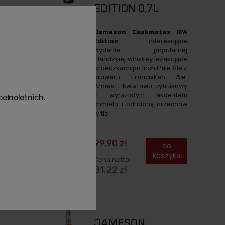
EDITION 0,7L
Jameson Caskmates IPA
Edition
- interesujące
og to
wydanie popularnej
eryzuje
irlandzkiej whiskey leżakujące
akiem
w beczkach po Irish Pale Ale z
matem
browaru Franciskan Ale.
z
Aromat kwiatowo-cytrusowy
z wyrazistym akcentem
pełnoletnich.
chmielu i odrobiną orzechów
w tle.
iadom o
tępności
99,90 zł
do
koszyka
Cena netto:
81,22 zł
JAMESON