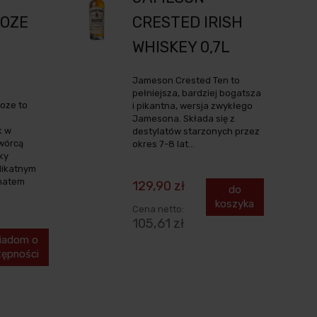
ROZE
CRESTED IRISH
WHISKEY 0,7L
Jameson Crested Ten to
pełniejsza, bardziej bogatsza
oze to
i pikantna, wersja zwykłego
Jamesona. Składa się z
k w
destylatów starzonych przez
Twórcą
okres 7-8 lat...
ky
elikatnym
matem
129,90 zł
do
koszyka
Cena netto:
105,61 zł
iadom o
tępności