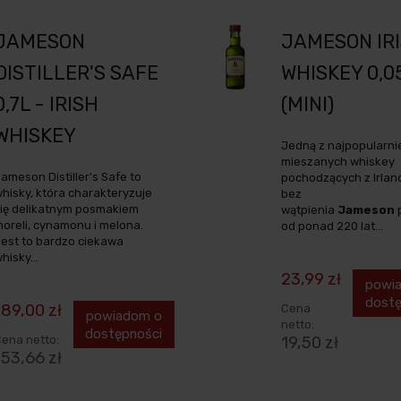
JAMESON
JAMESON IR
DISTILLER'S SAFE
WHISKEY 0,0
0,7L - IRISH
(MINI)
WHISKEY
Jedną z najpopularni
mieszanych whiskey
ameson Distiller's Safe to
pochodzących z Irlandi
hisky, która charakteryzuje
bez
ię delikatnym posmakiem
wątpienia
Jameson
oreli, cynamonu i melona.
od ponad 220 lat...
est to bardzo ciekawa
hisky...
23,99 zł
powi
dostę
189,00 zł
Cena
powiadom o
netto:
dostępności
ena netto:
19,50 zł
153,66 zł