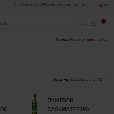
+48 603 610 870
kontakt@propaganda24h.pl
PL
0
Nowości
Produkty miesiąca
Blog
Sortuj wg:
Nazwa produktu A-Z
JAMESON
DOG
CASKMATES IPA