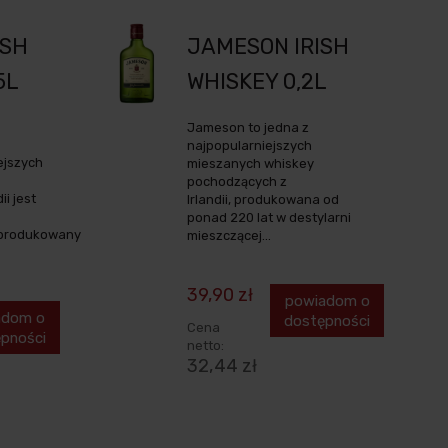
ISH
JAMESON IRISH
5L
WHISKEY 0,2L
Jameson to jedna z
najpopularniejszych
ejszych
mieszanych whiskey
pochodzących z
i jest
Irlandii, produkowana od
ponad 220 lat w destylarni
produkowany
mieszczącej...
39,90 zł
powiadom o
adom o
dostępności
Cena
pności
netto:
32,44 zł