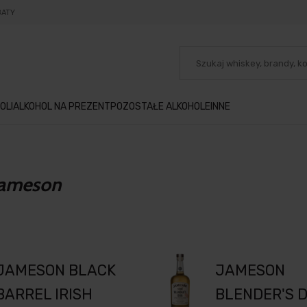
BATY
OLI
ALKOHOL NA PREZENT
POZOSTAŁE ALKOHOLE
INNE
Jameson
JAMESON BLACK
JAMESON
BARREL IRISH
BLENDER'S 