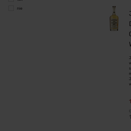
nie
J
w
s
m
J
w
C