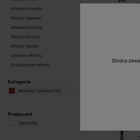
Whiskey Irlandia
Whisky Japonia
J
Whiskey Kanada
w
Whisky Szkocja
s
Whisky Tajwan
D
Zestawy Whisky
Strona zawie
Ekskluzywne Whisky
p
Kategorie
Whiskey Jameson
(14)
C
Producent
JAMESON