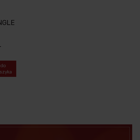
NGLE
L
do
szyka