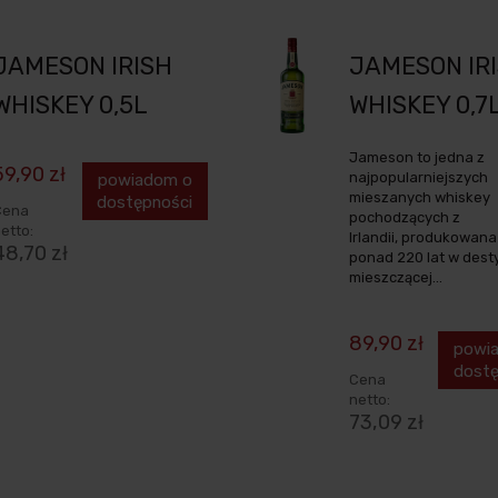
JAMESON IRISH
JAMESON IR
WHISKEY 0,5L
WHISKEY 0,7
Jameson to jedna z
59,90 zł
najpopularniejszych
powiadom o
mieszanych whiskey
dostępności
Cena
pochodzących z
etto:
Irlandii, produkowana
48,70 zł
ponad 220 lat w desty
mieszczącej...
89,90 zł
powi
dostę
Cena
netto:
73,09 zł