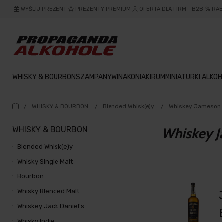
WYŚLIJ PREZENT
PREZENTY PREMIUM
OFERTA DLA FIRM - B2B
RA
WHISKY & BOURBON
SZAMPANY
WINA
KONIAKI
RUM
MINIATURKI ALKOH
/
WHISKY & BOURBON
/
Blended Whisk(e)y
/
Whiskey Jameson
WHISKY & BOURBON
Whiskey 
Blended Whisk(e)y
Whisky Single Malt
Bourbon
Whisky Blended Malt
Whiskey Jack Daniel's
Whisky Indie