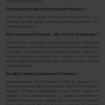
oznaczane jest jako Brut.
Co charakteryzuje wino musujące Prosecco ?
Dość duże i trwałe bąbelki, kwiatowo-owocowe aromaty, nuty
smakowe gruszki, jabłka, cytrusów, owocowej galaretki. Jest
lekkie i orzeźwiające.
Wino musujące Prosecco – jak i z czym je podawać ?
Prosecco wino musujące najlepiej serwować w kieliszkach
szampańskich o kształcie tulipana schłodzone do temperatury
6-8 stopni. Jest niezwykle uniwersalnym trunkiem – idealne na
aperitif, doskonale komponuje się z daniami z ryb, owocami
morza, kuchnią azjatycką włączając sushi. Do owoców i niezbyt
słodkich deserów.
Do jakich apelacji należą wina Prosecco ?
Najpopularniejsze wina Prosecco należą do apelacji D.O.C.
(Denominazione di Origine Controllata). Około 20% Prosecco z
okręgów Conegliano-Valdobbiadene oraz Asolo należy do
apelacji DOCG (Denominazione di Origine Controllata e
Garantita). Bardzo rzadko spotykane ze względu na niewielki