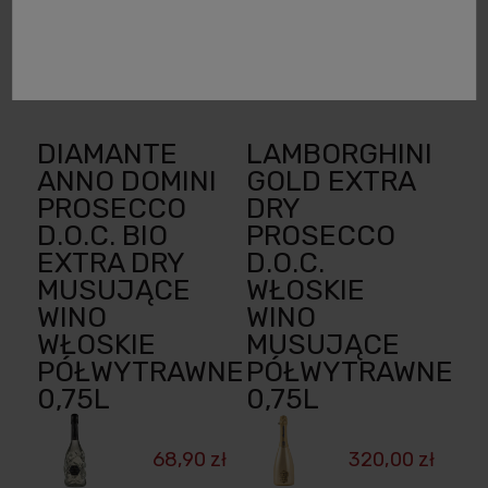
67,48 zł
powiadom o
dostępności
powiadom o
dostępności
DIAMANTE
LAMBORGHINI
ANNO DOMINI
GOLD EXTRA
PROSECCO
DRY
D.O.C. BIO
PROSECCO
EXTRA DRY
D.O.C.
MUSUJĄCE
WŁOSKIE
WINO
WINO
WŁOSKIE
MUSUJĄCE
PÓŁWYTRAWNE
PÓŁWYTRAWNE
0,75L
0,75L
68,90 zł
320,00 zł