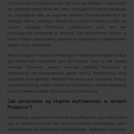
Prosecco od co najmniej kilku lat stało się jednym z ulubionych
win polskich miłośników win. Wino musujące Prosecco powstaje
na przedgórzu Alp, w regionie Veneto. Produkowane jest ze
szczepu Glera, zwanego również po prostu Prosecco (z tym, że
nazwa szczepu Prosecco zastrzeżona jest dla win
powstających wyłącznie w Veneto). Ten specyficzny szczep w
pełni rozwija swoje walory dopiero w połączeniu z dwutlenkiem
węgla, czyli z bąbelkami.
Wino musujące Prosecco fermentuje w stalowych kadziach, skąd
pod ciśnieniem nalewane jest do butelek. Jest to tak zwana
metoda Charmat, zwana również metodą Prosecco w
odróżnieniu od szampańskiej, gdzie wtórna fermentacja wina
zachodzi w butelkach. Metoda Prosecco jest znacznie tańsza
od szampańskiej, dzięki czemu cena Prosecco, nawet najlepszej
jakości zawsze będzie niższa od ceny szampana.
Jak oznaczone są stopnie wytrawności w winach
Prosecco ?
Najczęściej spotykane Prosecco klasyfikowane jest jako Extra
Dry, co wbrew pozorom nie oznacza bardzo wytrawnego, tylko
półwytrawne na pograniczu półsłodkiego. Wytrawne Prosecco