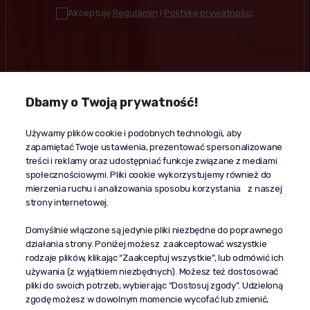
Akceptuję
Regulamin
i
Politykę prywatności
.
Dbamy o Twoją prywatność!
Kontakt
Używamy plików cookie i podobnych technologii, aby
+48 603 610 870
zapamiętać Twoje ustawienia, prezentować spersonalizowane
kontakt@propaganda24h.pl
treści i reklamy oraz udostępniać funkcje związane z mediami
społecznościowymi. Pliki cookie wykorzystujemy również do
“Propaganda"
mierzenia ruchu i analizowania sposobu korzystania z naszej
al. Komisji Edukacji Narodowej 51/U5
strony internetowej.
02-797 Warszawa
Pomoc
Domyślnie włączone są jedynie pliki niezbędne do poprawnego
działania strony. Poniżej możesz zaakceptować wszystkie
Dostawa
rodzaje plików, klikając “Zaakceptuj wszystkie”, lub odmówić ich
Moje konto
używania (z wyjątkiem niezbędnych). Możesz też dostosować
pliki do swoich potrzeb, wybierając “Dostosuj zgody”. Udzieloną
O firmie
zgodę możesz w dowolnym momencie wycofać lub zmienić,