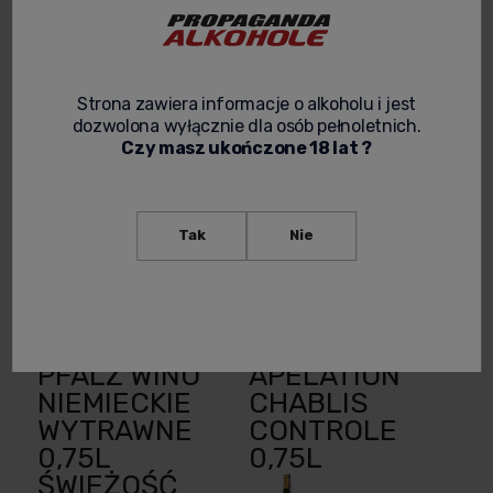
0,75L
HARMONIA
SMAKU
34,99 zł
Strona zawiera informacje o alkoholu i jest
58,99 zł
Cena netto:
dozwolona wyłącznie dla osób pełnoletnich.
28,45 zł
Czy masz ukończone 18 lat ?
Cena netto:
47,96 zł
do
koszyka
do
Tak
Nie
koszyka
BLUE FISH
CHABLIS LE
Promocja
DRY RIESLING
LION
PFALZ WINO
APELATION
NIEMIECKIE
CHABLIS
WYTRAWNE
CONTROLE
0,75L
0,75L
ŚWIEŻOŚĆ