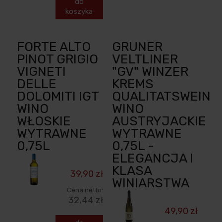
do
koszyka
FORTE ALTO
GRUNER
PINOT GRIGIO
VELTLINER
VIGNETI
"GV" WINZER
DELLE
KREMS
DOLOMITI IGT
QUALITATSWEIN
WINO
WINO
WŁOSKIE
AUSTRYJACKIE
WYTRAWNE
WYTRAWNE
0,75L
0,75L -
ELEGANCJA I
KLASA
39,90 zł
WINIARSTWA
Cena netto:
32,44 zł
49,90 zł