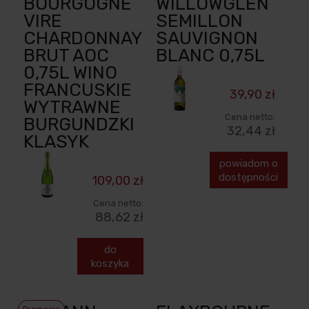
BOURGOGNE
WILLOWGLEN
VIRE
SEMILLON
CHARDONNAY
SAUVIGNON
BRUT AOC
BLANC 0,75L
0,75L WINO
FRANCUSKIE
39,90 zł
WYTRAWNE
Cena netto:
BURGUNDZKI
32,44 zł
KLASYK
powiadom o
dostępności
109,00 zł
Cena netto:
88,62 zł
do
koszyka
Promocja