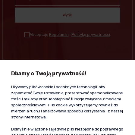
Wyślij
Akceptuję
Regulamin
i
Politykę prywatności
.
Dbamy o Twoją prywatność!
Kontakt
Używamy plików cookie i podobnych technologii, aby
+48 603 610 870
zapamiętać Twoje ustawienia, prezentować spersonalizowane
kontakt@propaganda24h.pl
treści i reklamy oraz udostępniać funkcje związane z mediami
społecznościowymi. Pliki cookie wykorzystujemy również do
“Propaganda"
mierzenia ruchu i analizowania sposobu korzystania z naszej
al. Komisji Edukacji Narodowej 51/U5
strony internetowej.
02-797 Warszawa
Pomoc
Domyślnie włączone są jedynie pliki niezbędne do poprawnego