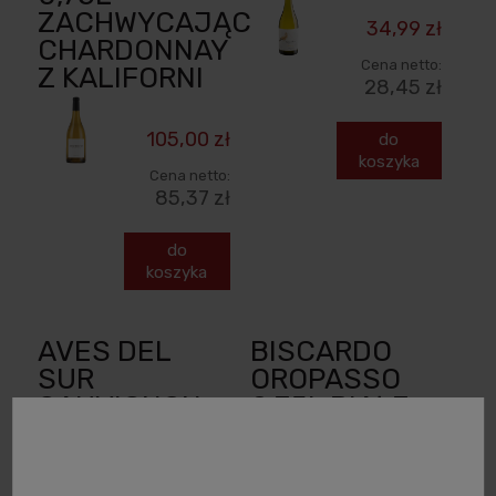
ZACHWYCAJĄCE
34,99 zł
CHARDONNAY
Cena netto:
Z KALIFORNI
28,45 zł
105,00 zł
do
koszyka
Cena netto:
85,37 zł
do
koszyka
AVES DEL
BISCARDO
SUR
OROPASSO
SAUVIGNON
0,75L BIAŁE
BLANC WINO
WINO
CHILIJSKIE
WŁOSKIE
WYTRAWNE
WYTRAWNE -