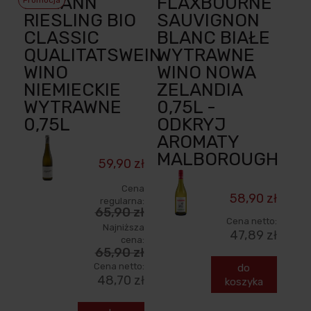
EYMANN
FLAXBOURNE
RIESLING BIO
SAUVIGNON
CLASSIC
BLANC BIAŁE
QUALITATSWEIN
WYTRAWNE
WINO
WINO NOWA
NIEMIECKIE
ZELANDIA
WYTRAWNE
0,75L -
0,75L
ODKRYJ
AROMATY
MALBOROUGH
59,90 zł
Cena
58,90 zł
regularna:
65,90 zł
Cena netto:
Najniższa
47,89 zł
cena:
65,90 zł
Cena netto:
do
48,70 zł
koszyka