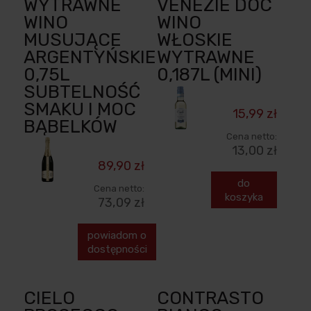
WYTRAWNE
VENEZIE DOC
WINO
WINO
MUSUJĄCE
WŁOSKIE
ARGENTYŃSKIE
WYTRAWNE
0,75L
0,187L (MINI)
SUBTELNOŚĆ
SMAKU I MOC
15,99 zł
BĄBELKÓW
Cena netto:
13,00 zł
89,90 zł
do
Cena netto:
koszyka
73,09 zł
powiadom o
dostępności
CIELO
CONTRASTO