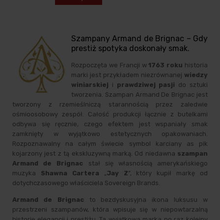
Szampany Armand de Brignac – Gdy
prestiż spotyka doskonały smak.
Rozpoczęta we Francji w
1763 roku
historia
marki jest przykładem niezrównanej
wiedzy
winiarskiej
i
prawdziwej pasji
do sztuki
tworzenia. Szampan Armand De Brignac jest
tworzony z rzemieślniczą starannością przez zaledwie
ośmioosobowy zespół. Całość produkcji łącznie z butelkami
odbywa się ręcznie, czego efektem jest wspaniały smak
zamknięty w wyjątkowo estetycznych opakowaniach.
Rozpoznawalny na całym świecie symbol karciany as pik
kojarzony jest z tą ekskluzywną marką. Od niedawna
szampan
Armand de Brignac
stał się własnością amerykańskiego
muzyka
Shawna Cartera
„
Jay Z
”, który kupił markę od
dotychczasowego właściciela Sovereign Brands.
Armand de Brignac
to bezdyskusyjna ikona luksusu w
przestrzeni szampanów, która wpisuje się w niepowtarzalną
historię elegancji i prestiżu. Ta wyjątkowa marka po raz kolejny