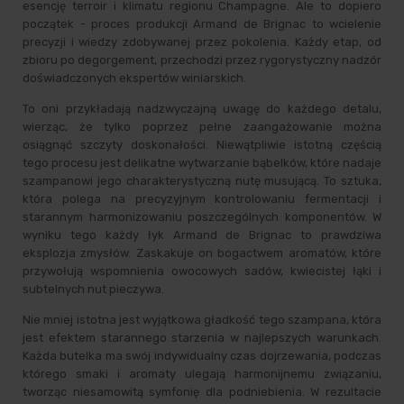
esencję terroir i klimatu regionu Champagne. Ale to dopiero
początek - proces produkcji Armand de Brignac to wcielenie
precyzji i wiedzy zdobywanej przez pokolenia. Każdy etap, od
zbioru po degorgement, przechodzi przez rygorystyczny nadzór
doświadczonych ekspertów winiarskich.
To oni przykładają nadzwyczajną uwagę do każdego detalu,
wierząc, że tylko poprzez pełne zaangażowanie można
osiągnąć szczyty doskonałości. Niewątpliwie istotną częścią
tego procesu jest delikatne wytwarzanie bąbelków, które nadaje
szampanowi jego charakterystyczną nutę musującą. To sztuka,
która polega na precyzyjnym kontrolowaniu fermentacji i
starannym harmonizowaniu poszczególnych komponentów. W
wyniku tego każdy łyk Armand de Brignac to prawdziwa
eksplozja zmysłów. Zaskakuje on bogactwem aromatów, które
przywołują wspomnienia owocowych sadów, kwiecistej łąki i
subtelnych nut pieczywa.
Nie mniej istotna jest wyjątkowa gładkość tego szampana, która
jest efektem starannego starzenia w najlepszych warunkach.
Każda butelka ma swój indywidualny czas dojrzewania, podczas
którego smaki i aromaty ulegają harmonijnemu związaniu,
tworząc niesamowitą symfonię dla podniebienia. W rezultacie