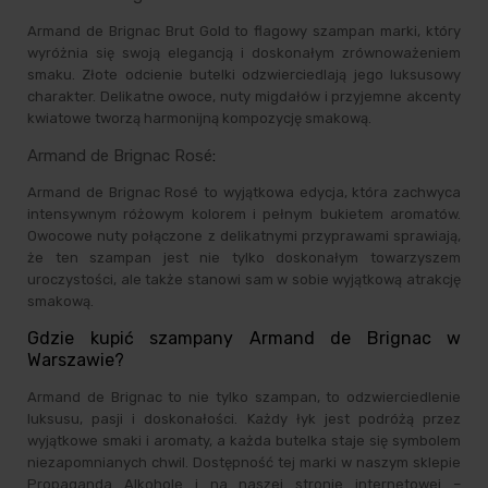
Armand de Brignac Brut Gold to flagowy szampan marki, który
wyróżnia się swoją elegancją i doskonałym zrównoważeniem
smaku. Złote odcienie butelki odzwierciedlają jego luksusowy
charakter. Delikatne owoce, nuty migdałów i przyjemne akcenty
kwiatowe tworzą harmonijną kompozycję smakową.
Armand de Brignac Rosé
:
Armand de Brignac Rosé to wyjątkowa edycja, która zachwyca
intensywnym różowym kolorem i pełnym bukietem aromatów.
Owocowe nuty połączone z delikatnymi przyprawami sprawiają,
że ten szampan jest nie tylko doskonałym towarzyszem
uroczystości, ale także stanowi sam w sobie wyjątkową atrakcję
smakową.
Gdzie kupić szampany Armand de Brignac w
Warszawie?
Armand de Brignac to nie tylko szampan, to odzwierciedlenie
luksusu, pasji i doskonałości. Każdy łyk jest podróżą przez
wyjątkowe smaki i aromaty, a każda butelka staje się symbolem
niezapomnianych chwil. Dostępność tej marki w naszym sklepie
Propaganda Alkohole i na naszej stronie internetowej –