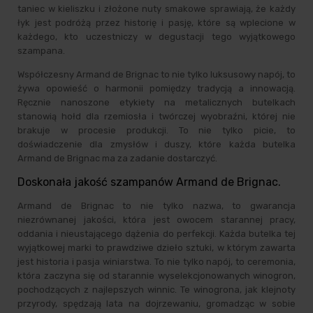
taniec w kieliszku i złożone nuty smakowe sprawiają, że każdy
łyk jest podróżą przez historię i pasję, które są wplecione w
każdego, kto uczestniczy w degustacji tego wyjątkowego
szampana.
Współczesny Armand de Brignac to nie tylko luksusowy napój, to
żywa opowieść o harmonii pomiędzy tradycją a innowacją.
Ręcznie nanoszone etykiety na metalicznych butelkach
stanowią hołd dla rzemiosła i twórczej wyobraźni, której nie
brakuje w procesie produkcji. To nie tylko picie, to
doświadczenie dla zmysłów i duszy, które każda butelka
Armand de Brignac ma za zadanie dostarczyć.
Doskonała jakość szampanów Armand de Brignac.
Armand de Brignac to nie tylko nazwa, to gwarancja
niezrównanej jakości, która jest owocem starannej pracy,
oddania i nieustającego dążenia do perfekcji. Każda butelka tej
wyjątkowej marki to prawdziwe dzieło sztuki, w którym zawarta
jest historia i pasja winiarstwa. To nie tylko napój, to ceremonia,
która zaczyna się od starannie wyselekcjonowanych winogron,
pochodzących z najlepszych winnic. Te winogrona, jak klejnoty
przyrody, spędzają lata na dojrzewaniu, gromadząc w sobie