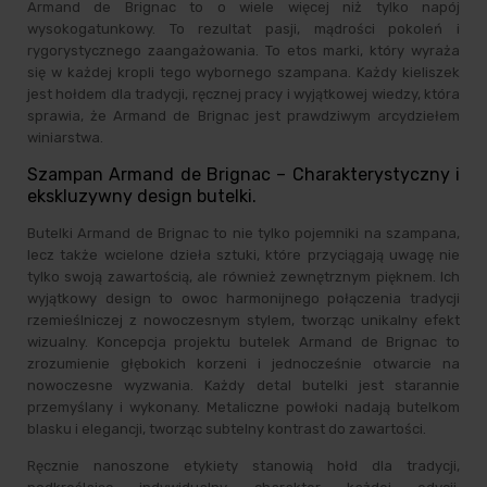
Armand de Brignac to o wiele więcej niż tylko napój
wysokogatunkowy. To rezultat pasji, mądrości pokoleń i
rygorystycznego zaangażowania. To etos marki, który wyraża
się w każdej kropli tego wybornego szampana. Każdy kieliszek
jest hołdem dla tradycji, ręcznej pracy i wyjątkowej wiedzy, która
sprawia, że Armand de Brignac jest prawdziwym arcydziełem
winiarstwa.
Szampan Armand de Brignac – Charakterystyczny i
ekskluzywny design butelki.
Butelki Armand de Brignac to nie tylko pojemniki na szampana,
lecz także wcielone dzieła sztuki, które przyciągają uwagę nie
tylko swoją zawartością, ale również zewnętrznym pięknem. Ich
wyjątkowy design to owoc harmonijnego połączenia tradycji
rzemieślniczej z nowoczesnym stylem, tworząc unikalny efekt
wizualny. Koncepcja projektu butelek Armand de Brignac to
zrozumienie głębokich korzeni i jednocześnie otwarcie na
nowoczesne wyzwania. Każdy detal butelki jest starannie
przemyślany i wykonany. Metaliczne powłoki nadają butelkom
blasku i elegancji, tworząc subtelny kontrast do zawartości.
Ręcznie nanoszone etykiety stanowią hołd dla tradycji,