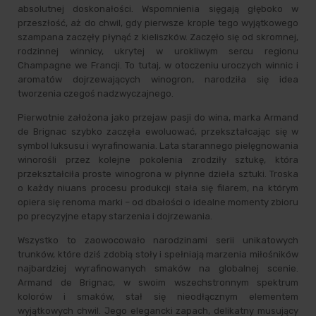
absolutnej doskonałości. Wspomnienia sięgają głęboko w
przeszłość, aż do chwil, gdy pierwsze krople tego wyjątkowego
szampana zaczęły płynąć z kieliszków. Zaczęło się od skromnej,
rodzinnej winnicy, ukrytej w urokliwym sercu regionu
Champagne we Francji. To tutaj, w otoczeniu uroczych winnic i
aromatów dojrzewających winogron, narodziła się idea
tworzenia czegoś nadzwyczajnego.
Pierwotnie założona jako przejaw pasji do wina, marka Armand
de Brignac szybko zaczęła ewoluować, przekształcając się w
symbol luksusu i wyrafinowania. Lata starannego pielęgnowania
winorośli przez kolejne pokolenia zrodziły sztukę, która
przekształciła proste winogrona w płynne dzieła sztuki. Troska
o każdy niuans procesu produkcji stała się filarem, na którym
opiera się renoma marki – od dbałości o idealne momenty zbioru
po precyzyjne etapy starzenia i dojrzewania.
Wszystko to zaowocowało narodzinami serii unikatowych
trunków, które dziś zdobią stoły i spełniają marzenia miłośników
najbardziej wyrafinowanych smaków na globalnej scenie.
Armand de Brignac, w swoim wszechstronnym spektrum
kolorów i smaków, stał się nieodłącznym elementem
wyjątkowych chwil. Jego elegancki zapach, delikatny musujący