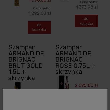
1 590,00 zł
Cena netto:
1 373,98 zł
Cena netto:
1 292,68 zł
do
koszyka
do
koszyka
Szampan
Szampan
ARMAND DE
ARMAND DE
BRIGNAC
BRIGNAC
BRUT GOLD
ROSE 0,75L +
1,5L +
skrzynka
skrzynka
2 695,00 zł
3 500,00 zł
Cena netto:
2 191,06 zł
Cena netto:
2 845,53 zł
powiadom o