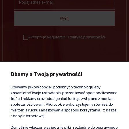
Wyślij
Akceptuję
Regulamin
i
Politykę prywatności
.
Dbamy o Twoją prywatność!
Kontakt
Używamy plików cookie i podobnych technologii, aby
+48 603 610 870
zapamiętać Twoje ustawienia, prezentować spersonalizowane
kontakt@propaganda24h.pl
treści i reklamy oraz udostępniać funkcje związane z mediami
społecznościowymi. Pliki cookie wykorzystujemy również do
“Propaganda"
mierzenia ruchu i analizowania sposobu korzystania z naszej
al. Komisji Edukacji Narodowej 51/U5
strony internetowej.
02-797 Warszawa
Pomoc
Domyślnie włączone są jedynie pliki niezbędne do poprawnego