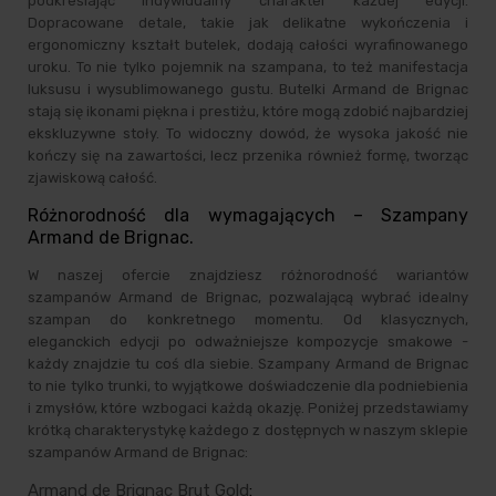
podkreślając indywidualny charakter każdej edycji.
Dopracowane detale, takie jak delikatne wykończenia i
ergonomiczny kształt butelek, dodają całości wyrafinowanego
uroku. To nie tylko pojemnik na szampana, to też manifestacja
luksusu i wysublimowanego gustu. Butelki Armand de Brignac
stają się ikonami piękna i prestiżu, które mogą zdobić najbardziej
ekskluzywne stoły. To widoczny dowód, że wysoka jakość nie
kończy się na zawartości, lecz przenika również formę, tworząc
zjawiskową całość.
Różnorodność dla wymagających – Szampany
Armand de Brignac.
W naszej ofercie znajdziesz różnorodność wariantów
szampanów Armand de Brignac, pozwalającą wybrać idealny
szampan do konkretnego momentu. Od klasycznych,
eleganckich edycji po odważniejsze kompozycje smakowe -
każdy znajdzie tu coś dla siebie. Szampany Armand de Brignac
to nie tylko trunki, to wyjątkowe doświadczenie dla podniebienia
i zmysłów, które wzbogaci każdą okazję. Poniżej przedstawiamy
krótką charakterystykę każdego z dostępnych w naszym sklepie
szampanów Armand de Brignac:
Armand de Brignac Brut Gold
: