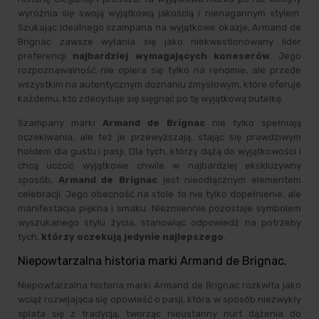
wyróżnia się swoją wyjątkową jakością i nienagannym stylem.
Szukając idealnego szampana na wyjątkowe okazje, Armand de
Brignac zawsze wyłania się jako niekwestionowany lider
preferencji
najbardziej wymagających koneserów
. Jego
rozpoznawalność nie opiera się tylko na renomie, ale przede
wszystkim na autentycznym doznaniu zmysłowym, które oferuje
każdemu, kto zdecyduje się sięgnąć po tę wyjątkową butelkę.
Szampany marki
Armand de Brignac
nie tylko spełniają
oczekiwania, ale też je przewyższają, stając się prawdziwym
hołdem dla gustu i pasji. Dla tych, którzy dążą do wyjątkowości i
chcą uczcić wyjątkowe chwile w najbardziej ekskluzywny
sposób,
Armand de Brignac
jest nieodłącznym elementem
celebracji. Jego obecność na stole to nie tylko dopełnienie, ale
manifestacja piękna i smaku. Niezmiennie pozostaje symbolem
wyszukanego stylu życia, stanowiąc odpowiedź na potrzeby
tych,
którzy oczekują jedynie najlepszego
.
Niepowtarzalna historia marki Armand de Brignac.
Niepowtarzalna historia marki Armand de Brignac rozkwita jako
wciąż rozwijająca się opowieść o pasji, która w sposób niezwykły
splata się z tradycją, tworząc nieustanny nurt dążenia do