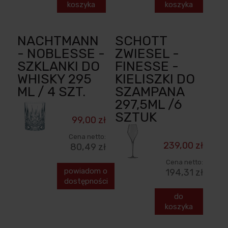
koszyka
koszyka
NACHTMANN
SCHOTT
- NOBLESSE -
ZWIESEL -
SZKLANKI DO
FINESSE -
WHISKY 295
KIELISZKI DO
ML / 4 SZT.
SZAMPANA
297,5ML /6
SZTUK
99,00 zł
Cena netto:
239,00 zł
80,49 zł
Cena netto:
powiadom o
194,31 zł
dostępności
do
koszyka