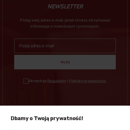
NEWSLETTER
Podaj swój adres e-mail, jeżeli chcesz otrzymywać
informacje o nowościach i promocjach.
Wyślij
Akceptuję
Regulamin
i
Politykę prywatności
.
Dbamy o Twoją prywatność!
Kontakt