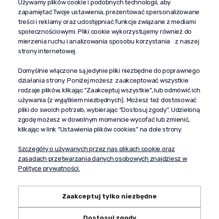
Używamy plików cookie i podobnych technologii, aby
+48 603 610 870
zapamiętać Twoje ustawienia, prezentować spersonalizowane
kontakt@propaganda24h.pl
treści i reklamy oraz udostępniać funkcje związane z mediami
społecznościowymi. Pliki cookie wykorzystujemy również do
“Propaganda"
mierzenia ruchu i analizowania sposobu korzystania z naszej
al. Komisji Edukacji Narodowej 51/U5
strony internetowej.
02-797 Warszawa
Pomoc
Domyślnie włączone są jedynie pliki niezbędne do poprawnego
działania strony. Poniżej możesz zaakceptować wszystkie
Dostawa
rodzaje plików, klikając “Zaakceptuj wszystkie”, lub odmówić ich
Moje konto
używania (z wyjątkiem niezbędnych). Możesz też dostosować
pliki do swoich potrzeb, wybierając “Dostosuj zgody”. Udzieloną
O firmie
zgodę możesz w dowolnym momencie wycofać lub zmienić,
klikając w link “Ustawienia plików cookies” na dole strony.
Szczegóły o używanych przez nas plikach cookie oraz
zasadach przetwarzania danych osobowych znajdziesz w
Polityce prywatności.
Zaakceptuj tylko niezbędne
Dostosuj zgody