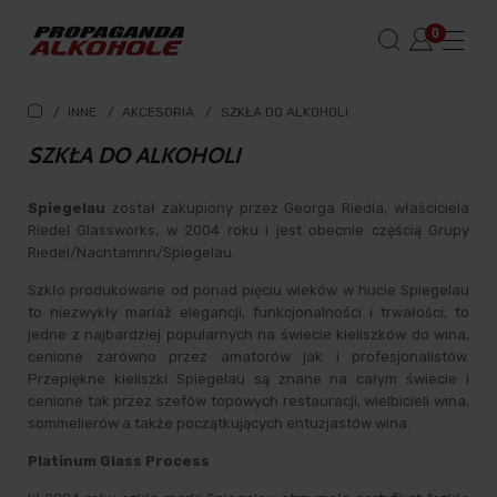
/
INNE
/
AKCESORIA
/
SZKŁA DO ALKOHOLI
SZKŁA DO ALKOHOLI
Spiegelau
został zakupiony przez Georga Riedla, właściciela
Riedel Glassworks, w 2004 roku i jest obecnie częścią Grupy
Riedel/Nachtamnn/Spiegelau.
Szkło produkowane od ponad pięciu wieków w hucie Spiegelau
to niezwykły mariaż elegancji, funkcjonalności i trwałości, to
jedne z najbardziej popularnych na świecie kieliszków do wina,
cenione zarówno przez amatorów jak i profesjonalistów.
Przepiękne kieliszki Spiegelau są znane na całym świecie i
cenione tak przez szefów topowych restauracji, wielbicieli wina,
sommelierów a także początkujących entuzjastów wina.
Platinum Glass Process