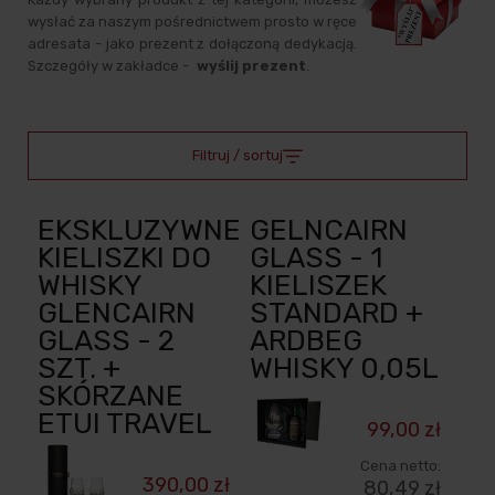
wysłać za naszym pośrednictwem prosto w ręce
adresata - jako prezent z dołączoną dedykacją.
Szczegóły w zakładce -
wyślij prezent
.
Filtruj / sortuj
EKSKLUZYWNE
GELNCAIRN
KIELISZKI DO
GLASS - 1
WHISKY
KIELISZEK
GLENCAIRN
STANDARD +
GLASS - 2
ARDBEG
SZT. +
WHISKY 0,05L
SKÓRZANE
ETUI TRAVEL
99,00 zł
Cena netto:
390,00 zł
80,49 zł