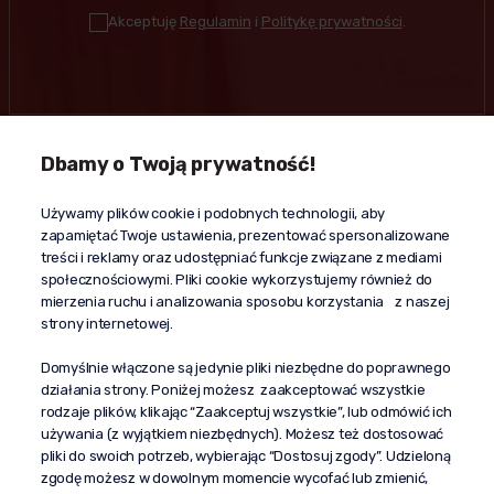
Akceptuję
Regulamin
i
Politykę prywatności
.
Dbamy o Twoją prywatność!
Kontakt
Używamy plików cookie i podobnych technologii, aby
+48 603 610 870
zapamiętać Twoje ustawienia, prezentować spersonalizowane
kontakt@propaganda24h.pl
treści i reklamy oraz udostępniać funkcje związane z mediami
społecznościowymi. Pliki cookie wykorzystujemy również do
“Propaganda"
mierzenia ruchu i analizowania sposobu korzystania z naszej
al. Komisji Edukacji Narodowej 51/U5
strony internetowej.
02-797 Warszawa
Pomoc
Domyślnie włączone są jedynie pliki niezbędne do poprawnego
działania strony. Poniżej możesz zaakceptować wszystkie
Dostawa
rodzaje plików, klikając “Zaakceptuj wszystkie”, lub odmówić ich
Moje konto
używania (z wyjątkiem niezbędnych). Możesz też dostosować
pliki do swoich potrzeb, wybierając “Dostosuj zgody”. Udzieloną
O firmie
zgodę możesz w dowolnym momencie wycofać lub zmienić,