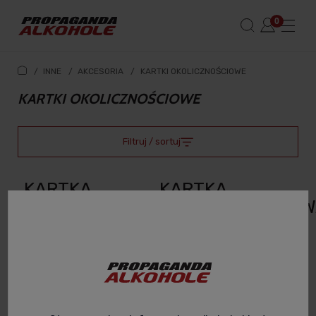
/
INNE
/
AKCESORIA
/
KARTKI OKOLICZNOŚCIOWE
KARTKI OKOLICZNOŚCIOWE
Filtruj / sortuj
KARTKA
KARTKA
OKOLICZNOŚCIOWA
OKOLICZNOŚCIOW
ŚLUBNA - Z
WESOŁYCH
TWOJĄ
ŚWIĄT - Z
DEDYKACJĄ
TWOJĄ
DEDYKACJĄ
18,99 zł