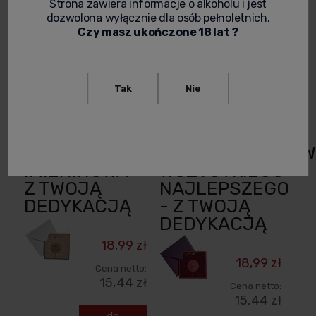
18,99 zł
Strona zawiera informacje o alkoholu i jest
Cena netto:
dozwolona wyłącznie dla osób pełnoletnich.
15,44 zł
Cena netto:
Czy masz ukończone 18 lat ?
15,44 zł
do
koszyka
do
koszyka
Tak
Nie
KARTKA
KARTKA
OKOLICZNOŚCIOWA
OKOLICZNOŚCIOW
IMIENINOWA -
WSZYSTKIEGO
Z TWOJĄ
NAJLEPSZEGO
DEDYKACJĄ
- Z TWOJĄ
DEDYKACJĄ
18,99 zł
18,99 zł
Cena netto:
15,44 zł
Cena netto:
15,44 zł
do