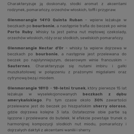
Charakteryzuje ją doskonały, słodki aromat z akcentami
rodzynek, pomarańczy, orzechów włoskich, toffi i przypraw.
Glenmorangie 14YO Quinta Ruban
– wpierw leżakuje w
beczkach po
bourbonie
, a następnie trafia do beczek po winie
Porto Ruby
. Whisky ta jest pełna nut miętowej czekolady,
orzechów włoskich, róży oraz słodkich, sewilskich pomarańczy.
Glenmorangie Nectar d’Or
– whisky ta wpierw dojrzewa w
beczkach po
bourbonie
, a następnie jest przelewana do
beczek po najsłynniejszym, deserowym winie francuskim –
Sauternes
. Charakteryzuje się nutami imbiru i gałki
muszkatołowej w połączeniu z prażonymi migdałami oraz
cytrynową bezą i miodem.
Glenmorangie 18YO
–
18-letni trunek
, który pierwsze 15 lat
leżakuje w wyselekcjonowanych
beczkach z dębu
amerykańskiego
. Po tym czasie około
30%
zawartości
przelewane jest do beczek po hiszpańskim
sherry oloroso
,
gdzie dojrzewa kolejne 3 lata. Ostatecznie obie partie są
łączone i przelewane do butelek. W efekcie powstaje trunek o
harmonijnej kompozycji słodkich nut miodu, pomarańczy i
dojrzałych daktyli z akcentami wanilii i sherry.