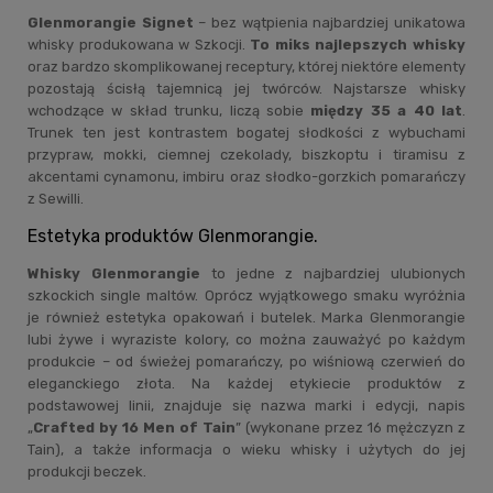
Glenmorangie Signet
– bez wątpienia najbardziej unikatowa
whisky produkowana w Szkocji.
To miks najlepszych whisky
oraz bardzo skomplikowanej receptury, której niektóre elementy
pozostają ścisłą tajemnicą jej twórców. Najstarsze whisky
wchodzące w skład trunku, liczą sobie
między 35 a 40 lat
.
Trunek ten jest kontrastem bogatej słodkości z wybuchami
przypraw, mokki, ciemnej czekolady, biszkoptu i tiramisu z
akcentami cynamonu, imbiru oraz słodko-gorzkich pomarańczy
z Sewilli.
Estetyka produktów Glenmorangie.
Whisky Glenmorangie
to jedne z najbardziej ulubionych
szkockich single maltów. Oprócz wyjątkowego smaku wyróżnia
je również estetyka opakowań i butelek. Marka Glenmorangie
lubi żywe i wyraziste kolory, co można zauważyć po każdym
produkcie – od świeżej pomarańczy, po wiśniową czerwień do
eleganckiego złota. Na każdej etykiecie produktów z
podstawowej linii, znajduje się nazwa marki i edycji, napis
„
Crafted by 16 Men of Tain
” (wykonane przez 16 mężczyzn z
Tain), a także informacja o wieku whisky i użytych do jej
produkcji beczek.