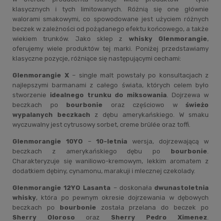
klasycznych i tych limitowanych. Różnią się one głównie
walorami smakowymi, co spowodowane jest użyciem różnych
beczek w zależności od pożądanego efektu końcowego, a także
wiekiem trunków. Jako sklep z
whisky Glenmorangie
,
oferujemy wiele produktów tej marki. Poniżej przedstawiamy
klasyczne pozycje, różniące się następującymi cechami:
Glenmorangie X
– single malt powstały po konsultacjach z
najlepszymi barmanami z całego świata, których celem było
stworzenie
idealnego trunku do miksowania
. Dojrzewa w
beczkach po
bourbonie
oraz częściowo w
świeżo
wypalanych beczkach
z dębu amerykańskiego. W smaku
wyczuwalny jest cytrusowy sorbet, creme brûlée oraz toffi.
Glenmorangie 10YO
–
10-letnia
wersja, dojrzewającą w
beczkach z amerykańskiego dębu po
bourbonie
.
Charakteryzuje się waniliowo-kremowym, lekkim aromatem z
dodatkiem dębiny, cynamonu, marakuji i mlecznej czekolady.
Glenmorangie 12YO Lasanta
– doskonała
dwunastoletnia
whisky
, która po pewnym okresie dojrzewania w dębowych
beczkach po
bourbonie
została przelana do beczek po
Sherry Oloroso
oraz
Sherry Pedro Ximenez
.