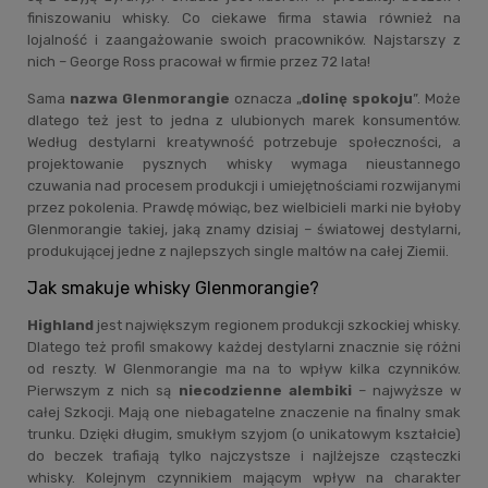
finiszowaniu whisky. Co ciekawe firma stawia również na
lojalność i zaangażowanie swoich pracowników. Najstarszy z
nich – George Ross pracował w firmie przez 72 lata!
Sama
nazwa Glenmorangie
oznacza „
dolinę spokoju
”. Może
dlatego też jest to jedna z ulubionych marek konsumentów.
Według destylarni kreatywność potrzebuje społeczności, a
projektowanie pysznych whisky wymaga nieustannego
czuwania nad procesem produkcji i umiejętnościami rozwijanymi
przez pokolenia. Prawdę mówiąc, bez wielbicieli marki nie byłoby
Glenmorangie takiej, jaką znamy dzisiaj – światowej destylarni,
produkującej jedne z najlepszych single maltów na całej Ziemii.
Jak smakuje whisky Glenmorangie?
Highland
jest największym regionem produkcji szkockiej whisky.
Dlatego też profil smakowy każdej destylarni znacznie się różni
od reszty. W Glenmorangie ma na to wpływ kilka czynników.
Pierwszym z nich są
niecodzienne alembiki
– najwyższe w
całej Szkocji. Mają one niebagatelne znaczenie na finalny smak
trunku. Dzięki długim, smukłym szyjom (o unikatowym kształcie)
do beczek trafiają tylko najczystsze i najlżejsze cząsteczki
whisky. Kolejnym czynnikiem mającym wpływ na charakter