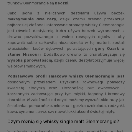
trunków Glenmorangie są
beczki
.
Jako jedna z nielicznych destylarni używa beczek
maksymalnie dwa razy
, dzięki czemu drewno przekazuje
najbardziej złożone i intensywne aromaty whisky. Glenmorangie
jest również destylarnią, która używa beczek wykonanych z
drewna pozyskiwanego z wolno rosnących dębów i aby
zapewnić sobie całkowitą niezależność w tej materii, zostali
właścicielem lasów dębowych porastających
góry Ozark w
stanie Missouri
. Dodatkowo drewno to charakteryzuje się
wysoką porowatością
, dzięki czemu destylat przyjmuje więcej
walorów smakowych.
Podstawowy profil smakowy whisky Glenmorangie jest
doskonałym przykładem uzyskania równowagi pomiędzy
kwiecistą słodyczą oraz złożonością nut owocowych i
korzennych zachowując przy tym miękki, łagodny i kremowy
charakter. W zależności od edycji możemy wyczuć takie nuty, jak
śmietanka, pomarańcze, mleczna i gorzka czekolada, rodzynki,
kawa, cynamon, anyż, czy nawet lekki akcent świeżej mięty.
Czym różnią się whisky single malt Glenmorangie?
W ofercie producenta istnieje wiele produktów – tych