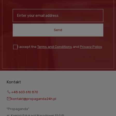
Send
I accept the
Terms and Conditions
and
Privacy Policy
.
Kontakt
+48 603 610 870
kontakt@propaganda24h.pl
“Propaganda"
al. Komisji Edukacji Narodowej 51/U5