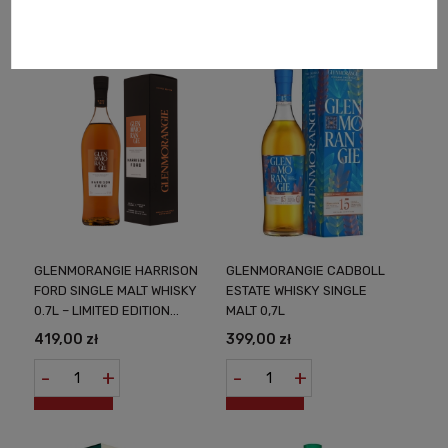
-
+
-
+
GLENMORANGIE HARRISON
GLENMORANGIE CADBOLL
FORD SINGLE MALT WHISKY
ESTATE WHISKY SINGLE
0.7L – LIMITED EDITION
MALT 0,7L
SCOTCH WHISKY INSPIRED
419,00 zł
399,00 zł
BY A CINEMATIC ICON
-
+
-
+