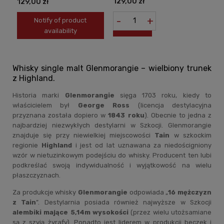
129,00 zł
129,00 zł
EVERY DROP
-
+
Notify of product
availability
Whisky single malt Glenmorangie – wielbiony trunek
z Highland.
Historia marki
Glenmorangie
sięga 1703 roku, kiedy to
właścicielem był
George Ross
(licencja destylacyjna
przyznana została dopiero w
1843 roku
). Obecnie to jedna z
najbardziej niezwykłych destylarni w Szkocji. Glenmorangie
znajduje się przy niewielkiej miejscowości
Tain
w szkockim
regionie
Highland
i jest od lat uznawana za niedościgniony
wzór w nietuzinkowym podejściu do whisky. Producent ten lubi
podkreślać swoją indywidualność i wyjątkowość na wielu
płaszczyznach.
Za produkcje whisky
Glenmorangie
odpowiada „
16 mężczyzn
z Tain
”. Destylarnia posiada również najwyższe w Szkocji
alembiki mające 5,14m wysokości
(przez wielu utożsamiane
są z szyją żyrafy). Ponadto jest liderem w produkcji beczek i