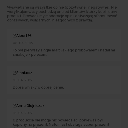
Wyświetlane są wszystkie opinie (pozytywne i negatywne). Nie
weryfikujemy, czy pochodzą one od klientów, którzy kupili dany
produkt. Prowadzimy moderację opinii dotyczącą sformułowań
obraźliwych, wulgarnych, niezgodnych z prawdą.
Albert W.
05-04-2019
To był pierwszy single malt, jakiego próbowałem i nadal mi
smakuje - polecam.
Smakosz
10-04-2019
Dobra whisky w dobrej cenie.
Anna Olejniczak
18-04-2019
O produkcie nie mogę nic powiedzieć, ponieważ był
kupiony na prezent. Natomiast obsługa super, prezent