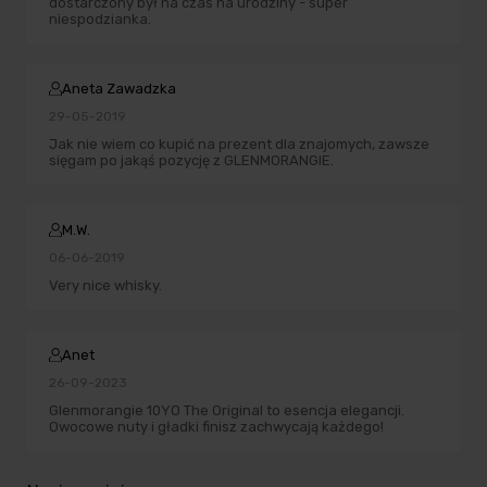
dostarczony był na czas na urodziny - super
niespodzianka.
Aneta Zawadzka
29-05-2019
Jak nie wiem co kupić na prezent dla znajomych, zawsze
sięgam po jakąś pozycję z GLENMORANGIE.
M.W.
06-06-2019
Very nice whisky.
Anet
26-09-2023
Glenmorangie 10YO The Original to esencja elegancji.
Owocowe nuty i gładki finisz zachwycają każdego!