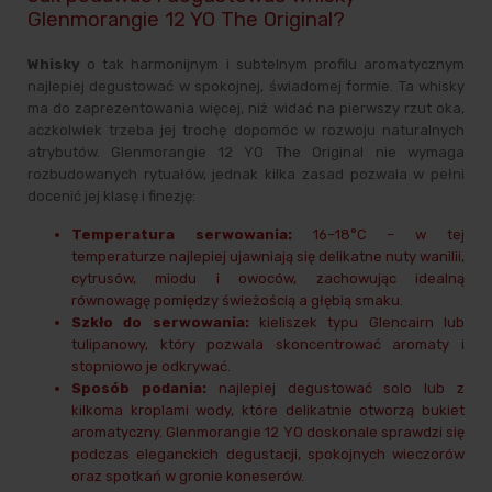
Glenmorangie 12 YO The Original?
Whisky
o tak harmonijnym i subtelnym profilu aromatycznym
najlepiej degustować w spokojnej, świadomej formie. Ta whisky
ma do zaprezentowania więcej, niż widać na pierwszy rzut oka,
aczkolwiek trzeba jej trochę dopomóc w rozwoju naturalnych
atrybutów. Glenmorangie 12 YO The Original nie wymaga
rozbudowanych rytuałów, jednak kilka zasad pozwala w pełni
docenić jej klasę i finezję:
Temperatura serwowania:
16–18°C – w tej
temperaturze najlepiej ujawniają się delikatne nuty wanilii,
cytrusów, miodu i owoców, zachowując idealną
równowagę pomiędzy świeżością a głębią smaku.
Szkło do serwowania:
kieliszek typu Glencairn lub
tulipanowy, który pozwala skoncentrować aromaty i
stopniowo je odkrywać.
Sposób podania:
najlepiej degustować solo lub z
kilkoma kroplami wody, które delikatnie otworzą bukiet
aromatyczny. Glenmorangie 12 YO doskonale sprawdzi się
podczas eleganckich degustacji, spokojnych wieczorów
oraz spotkań w gronie koneserów.