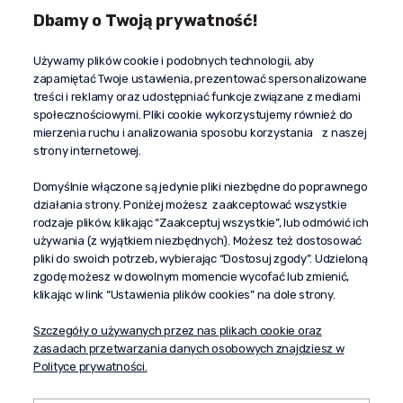
Dbamy o Twoją prywatność!
Kontakt
Używamy plików cookie i podobnych technologii, aby
+48 603 610 870
zapamiętać Twoje ustawienia, prezentować spersonalizowane
kontakt@propaganda24h.pl
treści i reklamy oraz udostępniać funkcje związane z mediami
społecznościowymi. Pliki cookie wykorzystujemy również do
“Propaganda"
mierzenia ruchu i analizowania sposobu korzystania z naszej
al. Komisji Edukacji Narodowej 51/U5
strony internetowej.
02-797 Warszawa
Pomoc
Domyślnie włączone są jedynie pliki niezbędne do poprawnego
działania strony. Poniżej możesz zaakceptować wszystkie
Dostawa
rodzaje plików, klikając “Zaakceptuj wszystkie”, lub odmówić ich
Moje konto
używania (z wyjątkiem niezbędnych). Możesz też dostosować
pliki do swoich potrzeb, wybierając “Dostosuj zgody”. Udzieloną
O firmie
zgodę możesz w dowolnym momencie wycofać lub zmienić,
klikając w link “Ustawienia plików cookies” na dole strony.
Szczegóły o używanych przez nas plikach cookie oraz
zasadach przetwarzania danych osobowych znajdziesz w
Polityce prywatności.