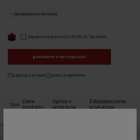
spodziewana dostawa
Sprawdź
Zapakuj na prezent (+39,00 zł)
powiadom o dostępności
zapytaj o produkt
poleć znajomemu
Dane
Opinie o
Zabezpieczenie
Opis
produktu
produkcie
produktów