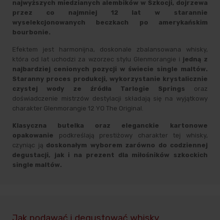
najwyższych miedzianych alembików w Szkocji, dojrzewa
przez co najmniej 12 lat w starannie
wyselekcjonowanych beczkach po amerykańskim
bourbonie.
Efektem jest harmonijna, doskonale zbalansowana whisky,
która od lat uchodzi za wzorzec stylu Glenmorangie i
jedną z
najbardziej cenionych pozycji w świecie single maltów.
Staranny proces produkcji, wykorzystanie krystalicznie
czystej wody ze źródła Tarlogie Springs
oraz
doświadczenie mistrzów destylacji składają się na wyjątkowy
charakter Glenmorangie 12 YO The Original.
Klasyczna butelka oraz eleganckie kartonowe
opakowanie
podkreślają prestiżowy charakter tej whisky,
czyniąc ją
doskonałym wyborem zarówno do codziennej
degustacji, jak i na prezent dla miłośników szkockich
single maltów.
Jak podawać i degustować whisky