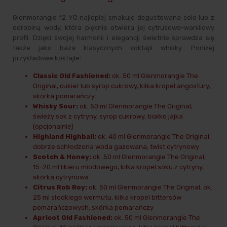
Glenmorangie 12 YO najlepiej smakuje degustowana solo lub z
odrobiną wody, która pięknie otwiera jej cytrusowo-waniliowy
profil. Dzięki swojej harmonii i elegancji świetnie sprawdza się
także jako baza klasycznych koktajli whisky. Poniżej
przykładowe koktajle:
Classic Old Fashioned:
ok. 50 ml Glenmorangie The
Original, cukier lub syrop cukrowy, kilka kropel angostury,
skórka pomarańczy
Whisky Sour:
ok. 50 ml Glenmorangie The Original,
świeży sok z cytryny, syrop cukrowy, białko jajka
(opcjonalnie)
Highland Highball:
ok. 40 ml Glenmorangie The Original,
dobrze schłodzona woda gazowana, twist cytrynowy
Scotch & Honey:
ok. 50 ml Glenmorangie The Original,
15–20 ml likieru miodowego, kilka kropel soku z cytryny,
skórka cytrynowa
Citrus Rob Roy:
ok. 50 ml Glenmorangie The Original, ok.
25 ml słodkiego wermutu, kilka kropel bittersów
pomarańczowych, skórka pomarańczy
Apricot Old Fashioned:
ok. 50 ml Glenmorangie The