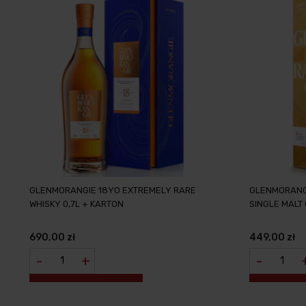
GLENMORANGIE 18YO EXTREMELY RARE
GLENMORANGI
WHISKY 0,7L + KARTON
SINGLE MALT 
690,00 zł
449,00 zł
-
+
-