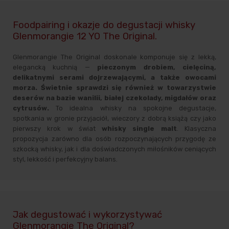
Foodpairing i okazje do degustacji whisky
Glenmorangie 12 YO The Original.
Glenmorangie The Original doskonale komponuje się z lekką,
elegancką kuchnią —
pieczonym drobiem, cielęciną,
delikatnymi serami dojrzewającymi, a także owocami
morza. Świetnie sprawdzi się również w towarzystwie
deserów na bazie wanilii, białej czekolady, migdałów oraz
cytrusów.
To idealna whisky na spokojne degustacje,
spotkania w gronie przyjaciół, wieczory z dobrą książą czy jako
pierwszy krok w świat
whisky single malt
. Klasyczna
propozycja zarówno dla osób rozpoczynających przygodę ze
szkocką whisky, jak i dla doświadczonych miłośników ceniących
styl, lekkość i perfekcyjny balans.
Jak degustować i wykorzystywać
Glenmorangie The Original?