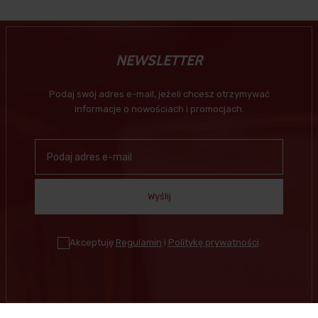
NEWSLETTER
Podaj swój adres e-mail, jeżeli chcesz otrzymywać
informacje o nowościach i promocjach.
Wyślij
Akceptuję
Regulamin
i
Politykę prywatności
.