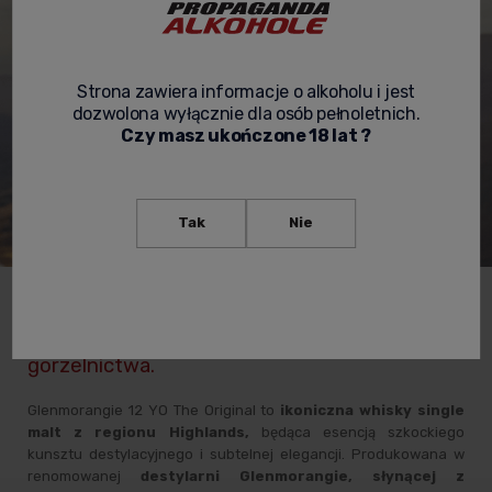
Strona zawiera informacje o alkoholu i jest
dozwolona wyłącznie dla osób pełnoletnich.
Czy masz ukończone 18 lat ?
Tak
Nie
Glenmorangie 12 YO The Original Single Malt –
wyrafinowana klasyka szkockiego
gorzelnictwa.
Glenmorangie 12 YO The Original to
ikoniczna whisky single
malt z regionu Highlands,
będąca esencją szkockiego
kunsztu destylacyjnego i subtelnej elegancji. Produkowana w
renomowanej
destylarni Glenmorangie, słynącej z