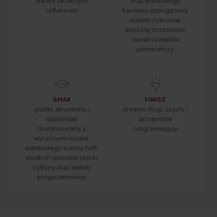
barwa ze złotymi
oraz kremowego
refleksami
karmelu, wzbogacony
nutami cytrusów,
dojrzałej brzoskwini,
moreli i kwiatów
pomarańczy
SMAK
FINISZ
gładki, aksamitny i
średnio długi, czysty i
doskonale
przyjemnie
zbalansowany, z
rozgrzewający
wyraźnymi nutami
waniliowego kremu, toffi,
słodkich owoców, skórki
cytryny oraz lekkiej
przyprawowości