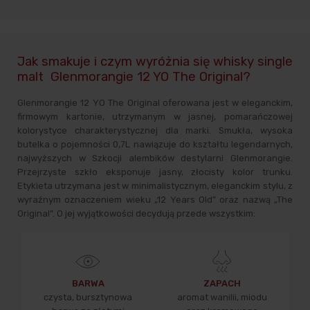
Jak smakuje i czym wyróżnia się whisky single
malt Glenmorangie 12 YO The Original?
Glenmorangie 12 YO The Original oferowana jest w eleganckim,
firmowym kartonie, utrzymanym w jasnej, pomarańczowej
kolorystyce charakterystycznej dla marki. Smukła, wysoka
butelka o pojemności 0,7L nawiązuje do kształtu legendarnych,
najwyższych w Szkocji alembików destylarni Glenmorangie.
Przejrzyste szkło eksponuje jasny, złocisty kolor trunku.
Etykieta utrzymana jest w minimalistycznym, eleganckim stylu, z
wyraźnym oznaczeniem wieku „12 Years Old” oraz nazwą „The
Original”. O jej wyjątkowości decydują przede wszystkim:
BARWA
ZAPACH
czysta, bursztynowa
aromat wanilii, miodu