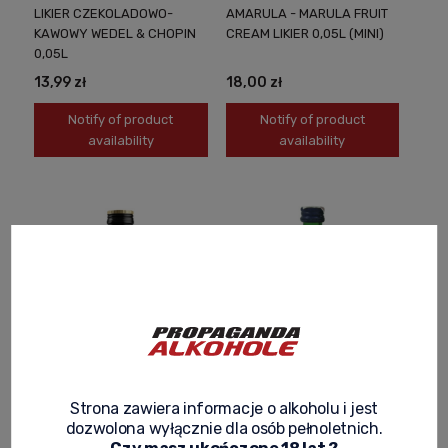
LIKIER CZEKOLADOWO-
AMARULA - MARULA FRUIT
KAWOWY WEDEL & CHOPIN
CREAM LIKIER 0,05L (MINI)
0,05L
13,99 zł
18,00 zł
Notify of product
Notify of product
availability
availability
BAILEYS THE ORIGINAL
BECHEROVKA ORIGINAL
Strona zawiera informacje o alkoholu i jest
LIKIER 0,05L (MINI)
LIKIER ZIOŁOWY 0,05L (MINI)
dozwolona wyłącznie dla osób pełnoletnich.