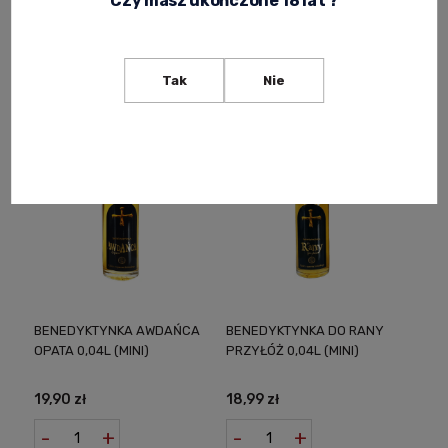
Czy masz ukończone 18 lat ?
15,00 zł
12,50 zł
Notify of product
Notify of product
availability
availability
Tak
Nie
BENEDYKTYNKA AWDAŃCA
BENEDYKTYNKA DO RANY
OPATA 0,04L (MINI)
PRZYŁÓŻ 0,04L (MINI)
19,90 zł
18,99 zł
-
+
-
+