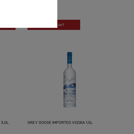
2 199,00 zł
-
+
Add to cart
 3,0L
GREY GOOSE IMPORTED VODKA 1,5L