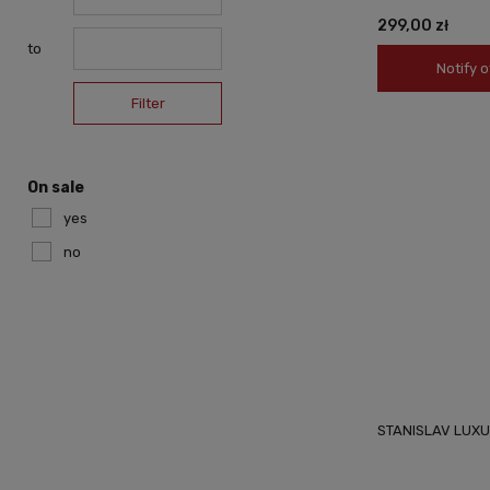
299,00 zł
to
Notify o
Filter
On sale
yes
no
STANISLAV LUXU