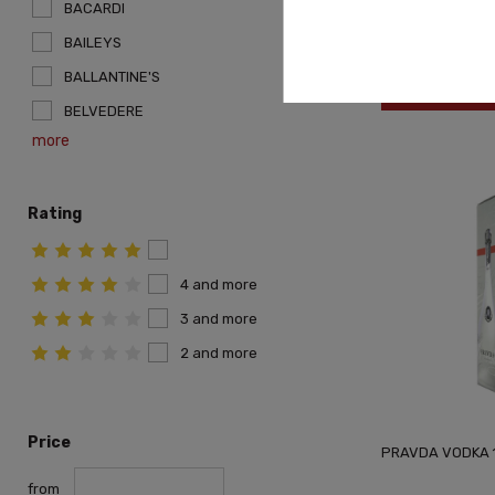
610,00 zł
BACARDI
BAILEYS
BALLANTINE'S
Notify o
BELVEDERE
more
Rating
4 and more
3 and more
2 and more
Price
PRAVDA VODKA 1
from