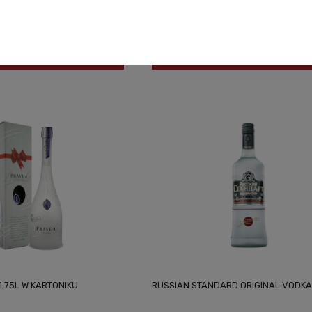
1 130,00 zł
f product availability
Notify of product availability
,75L W KARTONIKU
RUSSIAN STANDARD ORIGINAL VODKA