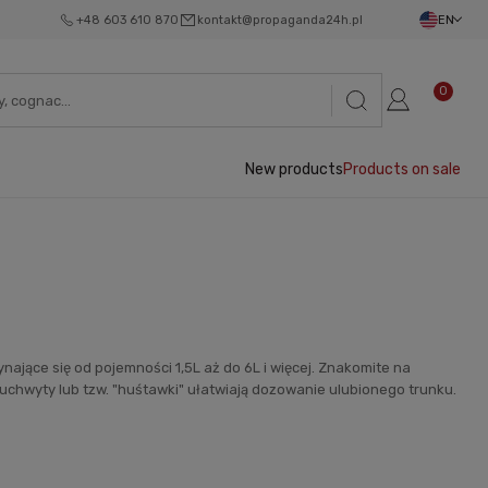
+48 603 610 870
kontakt@propaganda24h.pl
EN
0
New products
Products on sale
ynające się od pojemności 1,5L aż do 6L i więcej. Znakomite na
 uchwyty lub tzw. "huśtawki" ułatwiają dozowanie ulubionego trunku.