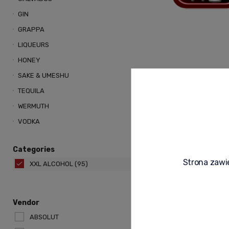
GIN
GRAPPA
LIQUEURS
HONEY
SAKE & UMESHU
TEQUILA
WERMUTH
VODKA
Categories
Strona zawie
XXL ALCOHOL
(95)
Szampan MOET 
Vendor
1,5L + KARTON
ABSOLUT