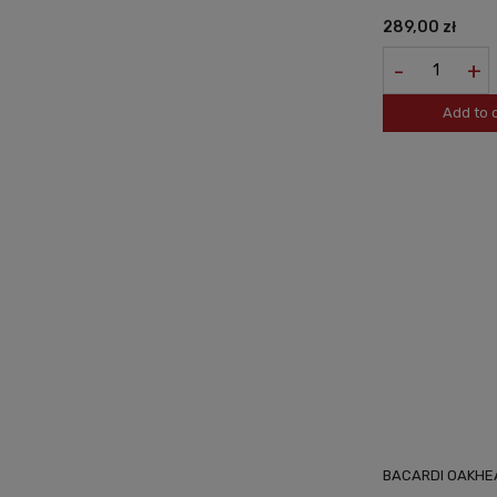
289,00 zł
-
+
Add to 
BACARDI OAKHEA