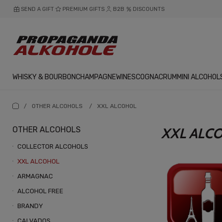
SEND A GIFT
PREMIUM GIFTS
B2B
DISCOUNTS
WHISKY & BOURBON
CHAMPAGNE
WINES
COGNAC
RUM
MINI ALCOHOL
/
OTHER ALCOHOLS
/
XXL ALCOHOL
OTHER ALCOHOLS
XXL ALC
COLLECTOR ALCOHOLS
XXL ALCOHOL
ARMAGNAC
ALCOHOL FREE
BRANDY
CALVADOS