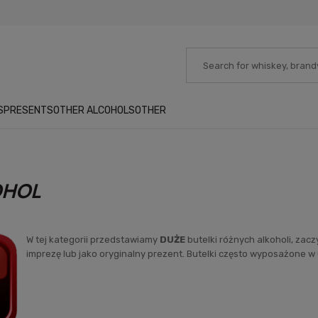
S
PRESENTS
OTHER ALCOHOLS
OTHER
OHOL
W tej kategorii przedstawiamy
DUŻE
butelki różnych alkoholi, zacz
imprezę lub jako oryginalny prezent. Butelki często wyposażone w