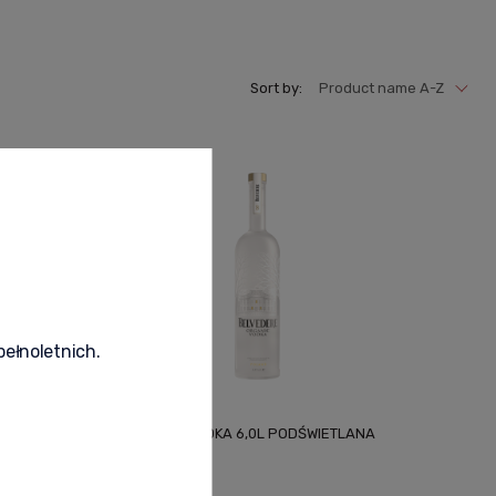
Sort by:
Product name A-Z
pełnoletnich.
BELVEDERE VODKA 6,0L PODŚWIETLANA
BUTELKA