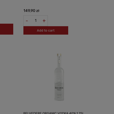
149,90 zł
-
+
Add to cart
BELVEDERE ORGANIC VODKA 40% 1,75L