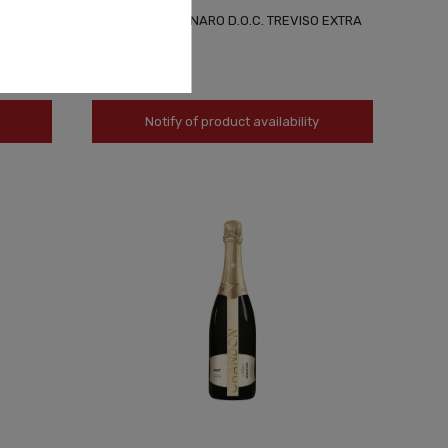
 BRUT
PROSECCO CORNARO D.O.C. TREVISO EXTRA
DRY 0,75L
49,90 zł
Notify of product availability