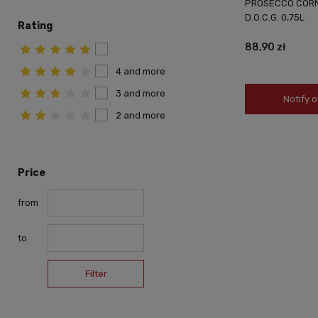
PROSECCO COR
D.O.C.G. 0,75L
Rating
88,90 zł
4 and more
3 and more
Notify o
2 and more
Price
from
to
Filter