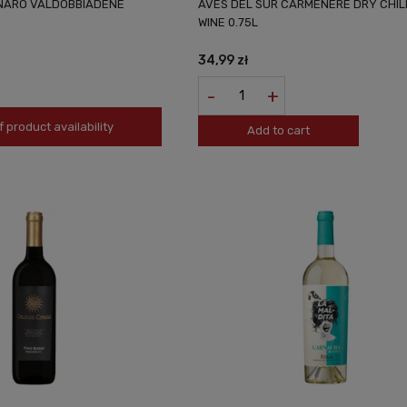
NARO VALDOBBIADENE
AVES DEL SUR CARMENERE DRY CHIL
WINE 0.75L
34,99 zł
-
+
f product availability
Add to cart