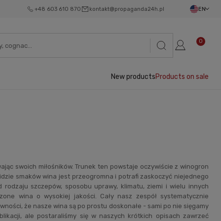
+48 603 610 870
kontakt@propaganda24h.pl
EN
0
New products
Products on sale
jąc swoich miłośników. Trunek ten powstaje oczywiście z winogron
idzie smaków wina jest przeogromna i potrafi zaskoczyć niejednego
 rodzaju szczepów, sposobu uprawy, klimatu, ziemi i wielu innych
zone wina o wysokiej jakości. Cały nasz zespół systematycznie
wności, że nasze wina są po prostu doskonałe - sami po nie sięgamy
likacji, ale postaraliśmy się w naszych krótkich opisach zawrzeć