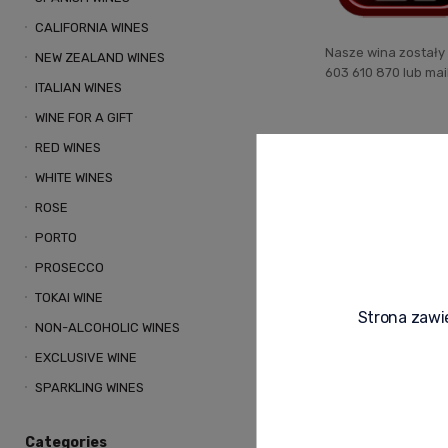
CALIFORNIA WINES
Nasze wina zostały
NEW ZEALAND WINES
603 610 870 lub ma
ITALIAN WINES
WINE FOR A GIFT
RED WINES
WHITE WINES
ROSE
PORTO
PROSECCO
TOKAI WINE
Strona zawie
NON-ALCOHOLIC WINES
EXCLUSIVE WINE
SPARKLING WINES
Categories