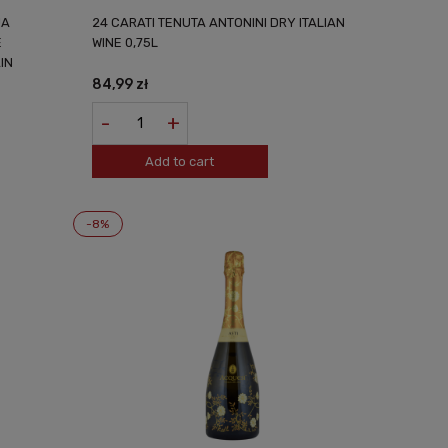
JA
24 CARATI TENUTA ANTONINI DRY ITALIAN
E
WINE 0,75L
IN
84,99 zł
-
+
Add to cart
-8%