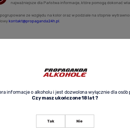
najważniejsze dla Państwa informacje, które pomogą dokonać wł
 pogrupowane ze względu na kolor oraz w podziale na stopnie wytrawnoś
ilowy
kontakt@propaganda24h.pl
.
ra informacje o alkoholu i jest dozwolona wyłącznie dla osób 
Czy masz ukończone 18 lat ?
Tak
Nie