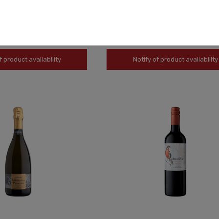
RAMINER LA METZIG ALSACE
PROSECCO CORNARO D.O.C. TREVISO
0,75L
49,90 zł
f product availability
Notify of product availability