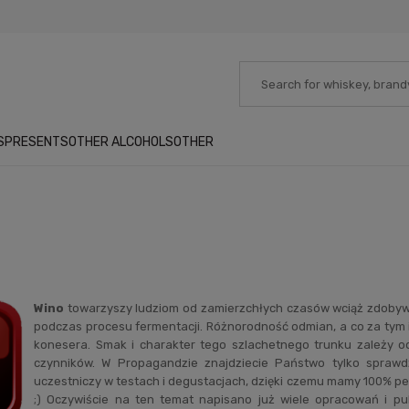
S
PRESENTS
OTHER ALCOHOLS
OTHER
Wino
towarzyszy ludziom od zamierzchłych czasów wciąż zdobywa
podczas procesu fermentacji. Różnorodność odmian, a co za tym 
konesera. Smak i charakter tego szlachetnego trunku zależy od
czynników. W Propagandzie znajdziecie Państwo tylko sprawd
uczestniczy w testach i degustacjach, dzięki czemu mamy 100% pe
;) Oczywiście na ten temat napisano już wiele opracowań i pub