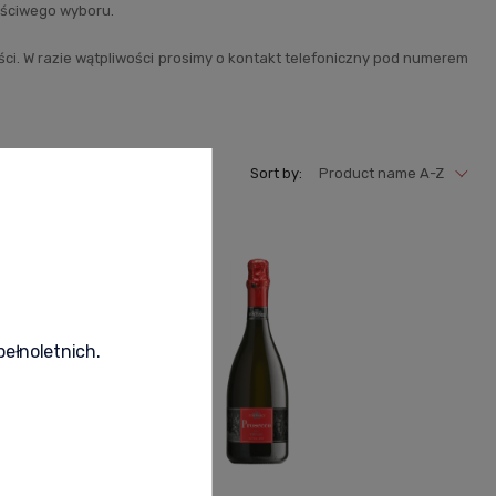
aściwego wyboru.
ci. W razie wątpliwości prosimy o kontakt telefoniczny pod numerem
Sort by:
Product name A-Z
pełnoletnich.