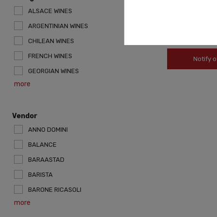
KIENTZ GEWURZT
ALSACE WINES
2017 0,75L
ARGENTINIAN WINES
78,99 zł
CHILEAN WINES
FRENCH WINES
Notify o
GEORGIAN WINES
more
Vendor
ANNO DOMINI
BALANCE
BARAASTAD
BARISTA
BARONE RICASOLI
more