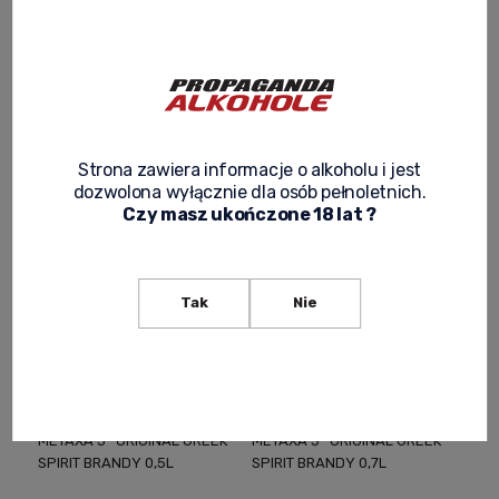
METAXA 12* 0,7L ELEGANT
METAXA 12* BRANDY 0,7L -
PERSONALIZED GIFT
ORIGINAL EXCLUSIVE TASTE
195,00 zł
159,90 zł
-
+
Notify of product
availability
Strona zawiera informacje o alkoholu i jest
dozwolona wyłącznie dla osób pełnoletnich.
Czy masz ukończone 18 lat ?
Tak
Nie
METAXA 5* ORIGINAL GREEK
METAXA 5* ORIGINAL GREEK
SPIRIT BRANDY 0,5L
SPIRIT BRANDY 0,7L