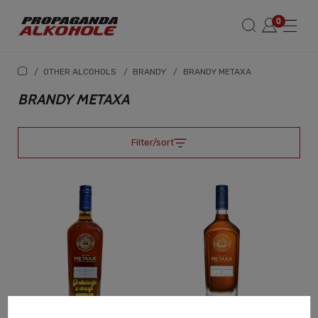
/
OTHER ALCOHOLS
/
BRANDY
/
BRANDY METAXA
BRANDY METAXA
Filter/sort