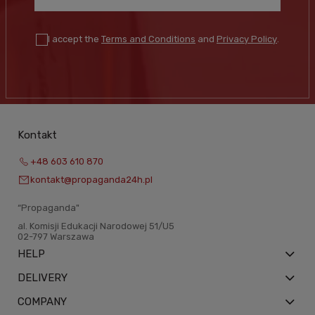
I accept the
Terms and Conditions
and
Privacy Policy
.
Kontakt
+48 603 610 870
kontakt@propaganda24h.pl
“Propaganda"
al. Komisji Edukacji Narodowej 51/U5
02-797 Warszawa
HELP
DELIVERY
COMPANY