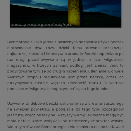
Glenmorangie, jako jedna z nielicznych destylarni używa beczek
maksymalnie dwa razy, dzięki temu drewno przekazuje
najbardziej złożone i intensywne aromaty. Beczki napełniane po
raz drugi przechowywane są w jednym z tzw. wilgotnych
magazynów, w których zamiast podłogi jest ziemia. Jest to
podyktowane tym, że po drugim napełnieniu utlenianie w o wiele
większym stopniu regulowane jest przez beczkę, przez co
otrzymywana zostaje większa złożoność trunku, a warunki
panujące w "wilgotnych magazynach" są do tego idealne.
Używane tu dębowe beczki wykonane są z drewna suszonego
na świeżym powietrzu, a podejście do tego typu szczegółów
jest tutaj wręcz obsesyjne. Wszyscy wiemy, jak ważne mogą być
małe detale, które wpływają na ostateczny charakter whisky.
Wie o tym również Glenmorangie i nie zamierza nic pozostawiać