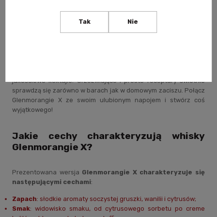
(NAS), czyli bez określenia wieku. Dojrzewa ona w beczkach po
bourbonie
oraz częściowo w
świeżo wypalanych beczkach
Tak
Nie
z dębu amerykańskiego.
Glenmorangie X
, czyli single malt stworzony do miksowania, to
wyjątkowo przystępna zmiana z whisky mieszanych i innych
alkoholi premium, dzięki której każdy stworzy wyjątkowe i
jakościowe koktajle. Orzeźwiające i proste receptury świetnie
sprawdzą się zarówno w barach jak w domowym zaciszu. Połącz
Glenmorangie X ze swoim ulubionym napojem i stwórz coś
wyjątkowego!
Jakie cechy charakteryzują whisky
Glenmorangie X?
Prezentowana wersja
Glenmorangie X
charakteryzuje się
następującymi cechami
:
Zapach
: słodkie aromaty soczystej gruszki, wanilii i cytrusów;
Smak
: widowisko smaku, od cytrusowego sorbetu po creme