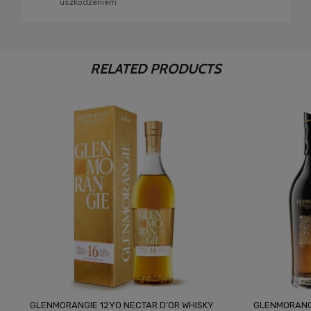
uszkodzeniem
RELATED PRODUCTS
GLENMORANGIE 12YO NECTAR D'OR WHISKY
GLENMORANGI