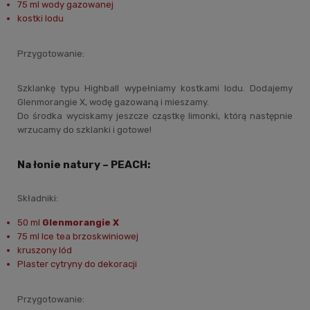
75 ml wody gazowanej
kostki lodu
Przygotowanie:
Szklankę typu Highball wypełniamy kostkami lodu. Dodajemy
Glenmorangie X, wodę gazowaną i mieszamy.
Do środka wyciskamy jeszcze cząstkę limonki, którą następnie
wrzucamy do szklanki i gotowe!
Na łonie natury – PEACH:
Składniki:
50 ml
Glenmorangie X
75 ml Ice tea brzoskwiniowej
kruszony lód
Plaster cytryny do dekoracji
Przygotowanie: