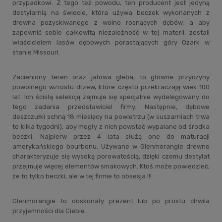
przypadkowi. Z tego też powodu, ten producent jest jedyną
destylarnią na świecie, która używa beczek wykonanych z
drewna pozyskiwanego z wolno rosnących dębów, a aby
zapewnić sobie całkowitą niezależność w tej materii, zostali
właścicielem lasów dębowych porastających góry Ozark w
stanie Missouri.
Zacieniony teren oraz jałowa gleba, to główne przyczyny
powolnego wzrostu drzew, które często przekraczają wiek 100
lat. Ich ścisłą selekcją zajmuje się specjalnie wydelegowany do
tego zadania przedstawiciel firmy. Następnie, dębowe
deszczułki schną 18 miesięcy na powietrzu (w suszarniach trwa
to kilka tygodni), aby mogły z nich powstać wypalane od środka
beczki. Najpierw przez 4 lata służą one do maturacji
amerykańskiego bourbonu. Używane w Glenmorangie drewno
charakteryzuje się wysoką porowatością, dzięki czemu destylat
przejmuje więcej elementów smakowych. Ktoś może powiedzieć,
że to tylko beczki, ale w tej firmie to obsesja !!!
Glenmorangie to doskonały prezent lub po prostu chwila
przyjemności dla Ciebie.