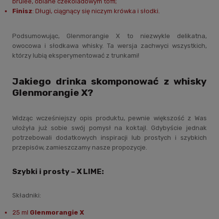
brûlée, oblane czekoladowym toffi;
Finisz
: Długi, ciągnący się niczym krówka i słodki.
Podsumowując, Glenmorangie X to niezwykle delikatna,
owocowa i słodkawa whisky. Ta wersja zachwyci wszystkich,
którzy lubią eksperymentować z trunkami!
Jakiego drinka skomponować z whisky
Glenmorangie X?
Widząc wcześniejszy opis produktu, pewnie większość z Was
ułożyła już sobie swój pomysł na koktajl. Gdybyście jednak
potrzebowali dodatkowych inspiracji lub prostych i szybkich
przepisów, zamieszczamy nasze propozycje.
Szybki i prosty – X LIME:
Składniki:
25 ml
Glenmorangie X