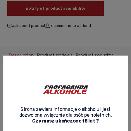
notify of product availability
ask about product
recommend to a friend
Description
Product reviews
Product security
Glenmorangie X – whisky stworzona do
miksowania.
Whisky
Glenmorangie X
powstała po konsultacjach z
najlepszymi barmanami z całego świata, których celem było
Strona zawiera informacje o alkoholu i jest
stworzenie idealnego trunku do miksowania. Dzięki
dozwolona wyłącznie dla osób pełnoletnich.
charakterystycznej delikatności znakomicie łączy się z
Czy masz ukończone 18 lat ?
najróżniejszymi napojami, tworząc proste i smakowite
koktajle. Glenmorangie X to whisky typu
non-age statement