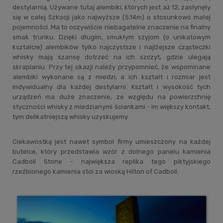
destylarnią. Używane tutaj alembiki, których jest aż 12, zasłynęły
się w całej Szkocji jako najwyższe (5,14m) o stosunkowo małej
pojemności. Ma to oczywiście niebagatelne znaczenie na finalny
smak trunku. Dzięki długim, smukłym szyjom (o unikatowym
kształcie) alembików tylko najczystsze i najlżejsze cząsteczki
whisky mają szansę dotrzeć na ich szczyt, gdzie ulegają
skraplaniu. Przy tej okazji należy przypomnieć, że wspominane
alembiki wykonane są z miedzi, a ich kształt i rozmiar jest
indywidualny dla każdej destylarni. Kształt i wysokość tych
urządzeń ma duże znaczenie, ze względu na powierzchnię
styczności whisky z miedzianymi ściankami - im większy kontakt,
tym delikatniejszą whisky uzyskujemy.
Ciekawostką jest nawet symbol firmy umieszczony na każdej
butelce, który przedstawia wzór z dolnego panelu kamienia
Cadboll Stone - największa replika tego piktyjskiego
rzeźbionego kamienia stoi za wioską Hilton of Cadboll.