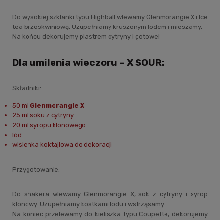
Do wysokiej szklanki typu Highball wlewamy Glenmorangie X i Ice
tea brzoskwiniową. Uzupełniamy kruszonym lodem i mieszamy.
Na końcu dekorujemy plastrem cytryny i gotowe!
Dla umilenia wieczoru – X SOUR:
Składniki:
50 ml
Glenmorangie X
25 ml soku z cytryny
20 ml syropu klonowego
lód
wisienka koktajlowa do dekoracji
Przygotowanie:
Do shakera wlewamy Glenmorangie X, sok z cytryny i syrop
klonowy. Uzupełniamy kostkami lodu i wstrząsamy.
Na koniec przelewamy do kieliszka typu Coupette, dekorujemy