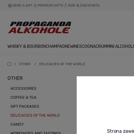
SEND A GIFT
PREMIUM GIFTS
B2B
DISCOUNTS
WHISKY & BOURBON
CHAMPAGNE
WINES
COGNAC
RUM
MINI ALCOHOL
/
OTHER
/
DELICACIES OF THE WORLD
OTHER
DELICAC
ACCESSORIES
COFFEE & TEA
Każdy wybrany prod
GIFT PACKAGES
Szczegóły w zakład
DELICACIES OF THE WORLD
CANDY
Strona zawie
WORKSHOPS AND TASTINGS