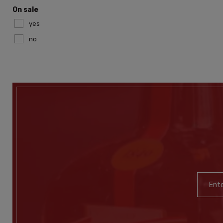
On sale
yes
no