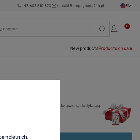
+48 603 610 870
kontakt@propaganda24h.pl
EN
0
New products
Products on sale
ęce adresata - jako prezent z dołączoną dedykacją.
pełnoletnich.
ave been found.