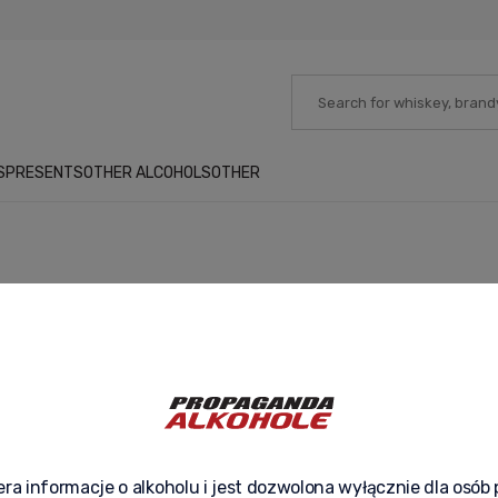
S
PRESENTS
OTHER ALCOHOLS
OTHER
IES OF THE WORLD
ukt z tej kategorii, możesz wysłać za naszym pośrednictwem, prosto w r
ce -
wyślij prezent
.
ra informacje o alkoholu i jest dozwolona wyłącznie dla osób 
No products matching your criteria h