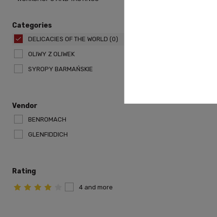
Categories
DELICACIES OF THE WORLD
(0)
OLIWY Z OLIWEK
SYROPY BARMAŃSKIE
Vendor
BENROMACH
GLENFIDDICH
Rating
4 and more