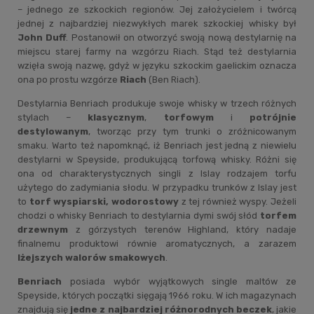
– jednego ze szkockich regionów. Jej założycielem i twórcą
jednej z najbardziej niezwykłych marek szkockiej whisky był
John Duff
. Postanowił on otworzyć swoją nową destylarnię na
miejscu starej farmy na wzgórzu Riach. Stąd też destylarnia
wzięła swoją nazwę, gdyż w języku szkockim gaelickim oznacza
ona po prostu wzgórze
Riach
(Ben Riach).
Destylarnia Benriach produkuje swoje whisky w trzech różnych
stylach –
klasycznym
,
torfowym
i
potrójnie
destylowanym
, tworząc przy tym trunki o zróżnicowanym
smaku. Warto też napomknąć, iż Benriach jest jedną z niewielu
destylarni w Speyside, produkującą torfową whisky. Różni się
ona od charakterystycznych singli z Islay rodzajem torfu
użytego do zadymiania słodu. W przypadku trunków z Islay jest
to
torf wyspiarski, wodorostowy
z tej również wyspy. Jeżeli
chodzi o whisky Benriach to destylarnia dymi swój słód
torfem
drzewnym
z górzystych terenów Highland, który nadaje
finalnemu produktowi równie aromatycznych, a zarazem
lżejszych walorów smakowych
.
Benriach
posiada wybór wyjątkowych single maltów ze
Speyside, których początki sięgają 1966 roku. W ich magazynach
znajdują się
jedne z najbardziej różnorodnych beczek
, jakie