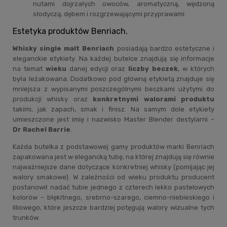
nutami dojrzałych owoców, aromatyczną, wędzoną
słodyczą, dębem i rozgrzewającymi przyprawami.
Estetyka produktów Benriach.
Whisky single malt Benriach
posiadają bardzo estetyczne i
eleganckie etykiety. Na każdej butelce znajdują się informacje
na temat
wieku
danej edycji oraz
liczby beczek
, w których
była leżakowana. Dodatkowo pod główną etykietą znajduje się
mniejsza z wypisanymi poszczególnymi beczkami użytymi do
produkcji whisky oraz
konkretnymi walorami produktu
takimi, jak zapach, smak i finisz. Na samym dole etykiety
umieszczone jest imię i nazwisko Master Blender destylarni –
Dr Rachel Barrie
.
Każda butelka z podstawowej gamy produktów marki Benriach
zapakowana jest w elegancką tubę, na której znajdują się równie
najważniejsze dane dotyczące konkretniej whisky (pomijając jej
walory smakowe). W zależności od wieku produktu producent
postanowił nadać tubie jednego z czterech lekko pastelowych
kolorów – błękitnego, srebrno-szarego, ciemno-niebieskiego i
liliowego, które jeszcze bardziej potęgują walory wizualne tych
trunków.