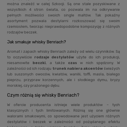
można znaleźć w całej Szkocji. Są one stale pozyskiwane z
wszystkich 4 stron świata, co pozwala im na odkrywanie
pełnych możliwości swoich single maltów. Tak pokaźny
asortyment pozwala destylarni rozkoszować się swoim
rzemiosłem, tworząc nieprawdopodobne kompozycję z różnych
rodzajów beczek.
Jak smakuje whisky Benriach?
Aromat i zapach whisky Benriach zależy od wielu czynników. Są
to oczywiście
rodzaje destylatów
użyte do ich produkcji,
niesamowite
beczki
, a także
czas
w nich spędzony. W
zależności od ich rodzaju
trunek nabiera akcentów
świeżych
lub suszonych owoców, kwiatów, wanilii, toffi, masła, białego
pieprzu, przypraw korzennych, ale i słodkiego dymu, bryzy
morskiej, czy prażonego dębu.
Czym różnią się whisky Benriach?
W ofercie producenta istnieje wiele produktów – tych
klasycznych i tych limitowanych. Różnią się one głównie
walorami smakowymi, co spowodowane jest użyciem różnych
destylatów i beczek w zależności od pożądanego efektu