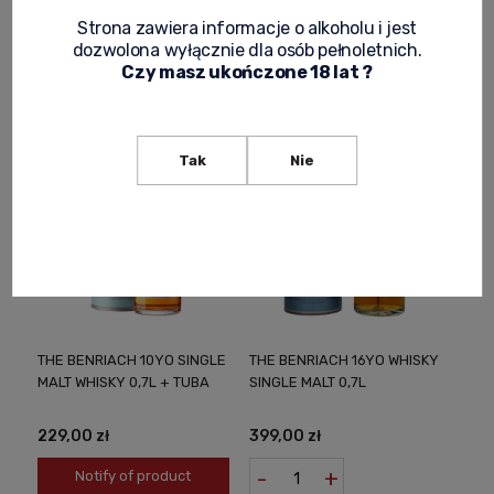
239,00 zł
239,00 zł
Strona zawiera informacje o alkoholu i jest
dozwolona wyłącznie dla osób pełnoletnich.
-
+
-
+
Czy masz ukończone 18 lat ?
Tak
Nie
THE BENRIACH 10YO SINGLE
THE BENRIACH 16YO WHISKY
MALT WHISKY 0,7L + TUBA
SINGLE MALT 0,7L
229,00 zł
399,00 zł
-
+
Notify of product