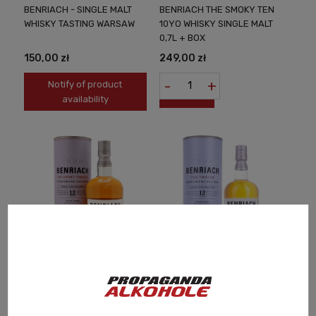
BENRIACH - SINGLE MALT
BENRIACH THE SMOKY TEN
WHISKY TASTING WARSAW
10YO WHISKY SINGLE MALT
0,7L + BOX
150,00 zł
249,00 zł
-
+
Notify of product
availability
BENRIACH THE SMOKY
BENRIACH THE TWELVE
TWELVE 12YO WHISKY
12YO WHISKY SINGLE MALT
SINGLE MALT 0,7L + BOX
0,7L + BOX