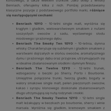
końcowego, a także wiekiem trunków. Jako sklep z whisky
Benriach, oferujemy kilka z nich. Poniżej przedstawiamy
klasyczne pozycje z podstawowego portfolio marki,
różniące
się następującymi cechami
:
Benriach 10YO
– 10-letni single malt, wyróżnia się
krągłym i gładkim, wielowarstwowym smakiem z nutami
soczystych owoców z sadu, wystawnego słodu
miodowego i prażonego dębu.
Benriach The Smoky Ten 10YO
– 10-letnia, dymna
whisky. Charakteryzuje się subtelnym i gładkim smakiem z
warstwami dojrzałych w słońcu owoców, aromatycznego
dymu i prażonego dębu oraz przypraw, utrzymujących się
w idealnie zbalansowanym słodkim i dymnym finiszu.
Benriach The Twelve 12YO
– 12-letni trunek,
wzbogacony o beczki po Sherry, Porto i Bourbonie.
Umiejętnie połączone trunki, tworzą gładki, bogaty w
walory smakowe single malt, pełen pieczonych owoców,
kakao i syropu klonowego doskonale zbalansowanych
długo utrzymującą się nutą rodzynek i mokki.
Benriach The Smoky Twelve 12YO
– 12-letni single
malt leżakujący w beczkach po bourbonie, sherry i winie
marsala. Wyróżnia się gładkim, kremowym smakiem z