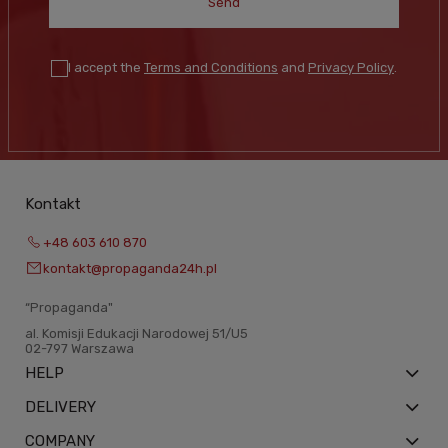
Send
I accept the
Terms and Conditions
and
Privacy Policy
.
Kontakt
+48 603 610 870
kontakt@propaganda24h.pl
“Propaganda"
al. Komisji Edukacji Narodowej 51/U5
02-797 Warszawa
HELP
DELIVERY
COMPANY