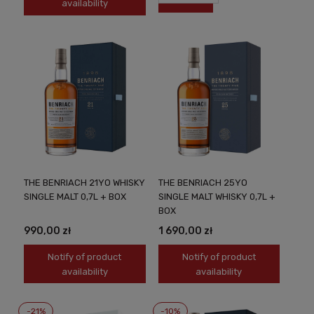
availability
THE BENRIACH 21YO WHISKY
THE BENRIACH 25YO
SINGLE MALT 0,7L + BOX
SINGLE MALT WHISKY 0,7L +
BOX
990,00 zł
1 690,00 zł
Notify of product
Notify of product
availability
availability
-21%
-10%