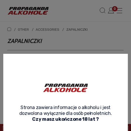
/
OTHER
/
ACCESSORIES
/
ZAPALNICZKI
ZAPALNICZKI
Każdy wybrany produkt z tej kategorii, możesz
wysłać za naszym pośrednictwem prosto w ręce
adresata - jako prezent z dołączoną dedykacją.
Szczegóły w zakładce -
wyślij prezent
.
No products matching your criteria have been found.
Strona zawiera informacje o alkoholu i jest
dozwolona wyłącznie dla osób pełnoletnich.
Czy masz ukończone 18 lat ?