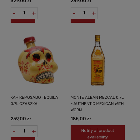
329,00 zł
239,00 zł
-
+
-
+
KAH REPOSADO TEQUILA
MONTE ALBAN MEZCAL 0.7L
0,7L CZASZKA
- AUTHENTIC MEXICAN WITH
WORM
259,00 zł
185,00 zł
-
+
Notify of product
availability