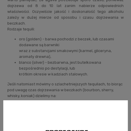
dojrzewa od 8 do 10 lat zanim nabierze odpowiednich
właściwości. Oczywiście jakość i doskonałość tego alkoholu
zależy w dużej mierze od sposobu i czasu dojrzewania w
beczkach.
Rodzaje tequili:
oro (golden) - barwa pochodzi z beczek, lub czasami
dodawane są barwniki
wraz z substancjami smakowymi (karmel, gliceryna,
aromaty drewna),
blanco (silver) - bezbarwna, jest butelkowana
bezpośrednio po destylacji, lub
krótkim okresie w kadziach stalowych.
Jeśli natomiast mówimy o szlachetniejszych tequilach, to biorąc
pod uwagę czas dojrzewania w beczkach (bourbon, sherry,
whisky, koniak) dzielimy na:
resposado - co najmniej 2 miesiące w beczkach
dębowych, ale nie dłużej niż 1 rok,
anejo - od 1 do 3 lat w beczkach dębowych (wyraźnie
zaznaczona barwa, smak i aromat),
extra anejo lub muy anejo - leżakuje w beczkach