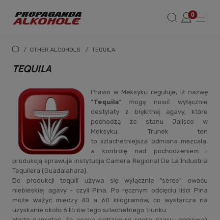
/
OTHER ALCOHOLS
/
TEQUILA
TEQUILA
Prawo w Meksyku reguluje, iż nazwę
"
Tequila
" mogą nosić wyłącznie
destylaty z błękitnej agavy, które
pochodzą ze stanu Jalisco w
Meksyku. Trunek ten
to szlachetniejsza odmiana mezcala,
a kontrolę nad pochodzeniem i
produkcją sprawuje instytucja Camera Regional De La Industria
Tequilera (Guadalahara).
Do produkcji tequili używa się wyłącznie "serce" owocu
niebieskiej agavy - czyli Pina. Po ręcznym odcięciu liści Pina
może ważyć miedzy 40 a 60 kilogramów, co wystarcza na
uzyskanie około 6 litrów tego szlachetnego trunku.
Warto pamiętać, że agava potrzebuje sporo czasu, ponieważ