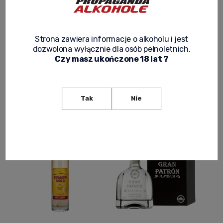
dębowych od 3 do 9 lat.
Popularny sposób picia polega na zlizaniu soli (lub cynamonu)
ze złączenia kciuka i palca wskazującego , następnie wypijamy
Strona zawiera informacje o alkoholu i jest
tequilę i zagryzamy ją cytryną (lub pomarańczą / limonką).
dozwolona wyłącznie dla osób pełnoletnich.
Starzone, szlachetne tequile pijemy samą ze specjalnego szkła.
Czy masz ukończone 18 lat ?
Tak
Nie
Filter/sort