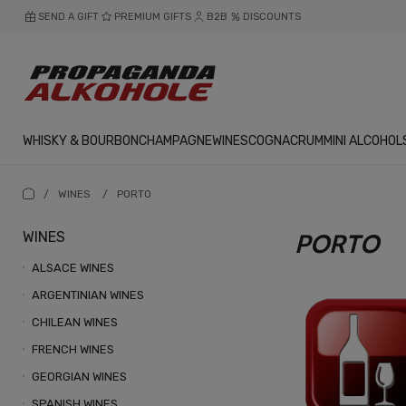
SEND A GIFT
PREMIUM GIFTS
B2B
DISCOUNTS
WHISKY & BOURBON
CHAMPAGNE
WINES
COGNAC
RUM
MINI ALCOHOL
/
WINES
/
PORTO
WINES
PORTO
ALSACE WINES
ARGENTINIAN WINES
CHILEAN WINES
FRENCH WINES
GEORGIAN WINES
SPANISH WINES