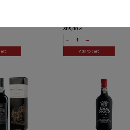
ORTO 10YO 0,75L
PORTO ROYAL OPORTO COLHEITA 0,7
309,00 zł
-
+
cart
Add to cart