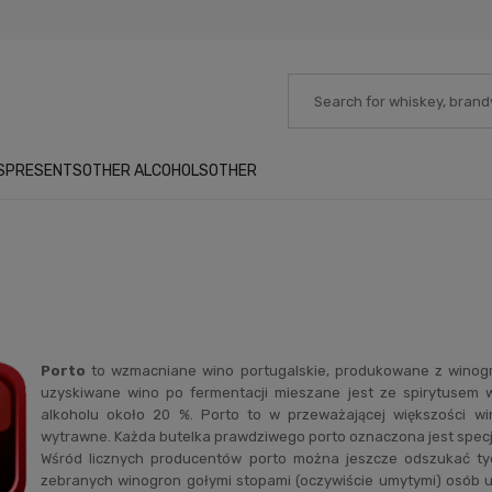
S
PRESENTS
OTHER ALCOHOLS
OTHER
Porto
to wzmacniane wino portugalskie, produkowane z winogro
uzyskiwane wino po fermentacji mieszane jest ze spirytusem w
alkoholu około 20 %. Porto to w przeważającej większości wi
wytrawne. Każda butelka prawdziwego porto oznaczona jest specj
Wśród licznych producentów porto można jeszcze odszukać tych
zebranych winogron gołymi stopami (oczywiście umytymi) osób uc