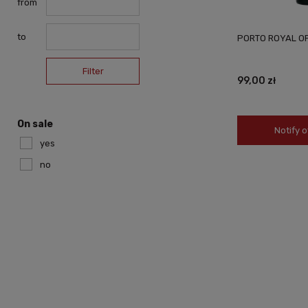
from
to
PORTO ROYAL OP
Filter
99,00 zł
On sale
Notify o
yes
no