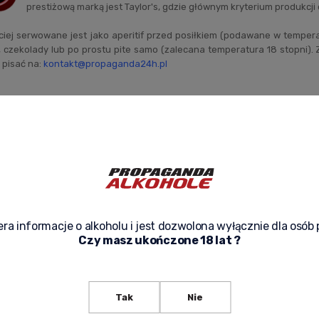
prestiżową marką jest Taylor's, gdzie głównym kryterium produkcji
ściej serwowane jest jako aperitif przed posiłkiem (podawane w temper
 czekolady lub po prostu pite samo (zalecana temperatura 18 stopni).
 pisać na:
kontakt@propaganda24h.pl
ra informacje o alkoholu i jest dozwolona wyłącznie dla osób 
Czy masz ukończone 18 lat ?
Tak
Nie