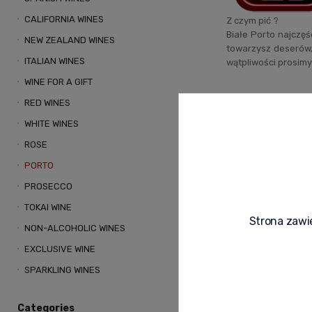
CALIFORNIA WINES
Z czym pić ?
Białe Porto najczę
NEW ZEALAND WINES
towarzysz deserów,
ITALIAN WINES
wątpliwości prosimy
WINE FOR A GIFT
RED WINES
WHITE WINES
ROSE
PORTO
PROSECCO
TOKAI WINE
Strona zawie
NON-ALCOHOLIC WINES
EXCLUSIVE WINE
SPARKLING WINES
Categories