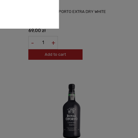
5L
PORTO ROYAL OPORTO EXTRA DRY WHITE
0,75L
69,00 zł
-
+
Add to cart