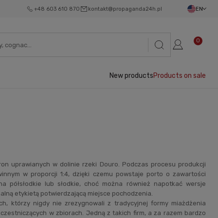
+48 603 610 870
kontakt@propaganda24h.pl
EN
0
New products
Products on sale
n uprawianych w dolinie rzeki Douro. Podczas procesu produkcji
innym w proporcji 1:4, dzięki czemu powstaje porto o zawartości
na półsłodkie lub słodkie, choć można również napotkać wersje
alną etykietą potwierdzającą miejsce pochodzenia.
, którzy nigdy nie zrezygnowali z tradycyjnej formy miażdżenia
zestniczących w zbiorach. Jedną z takich firm, a za razem bardzo