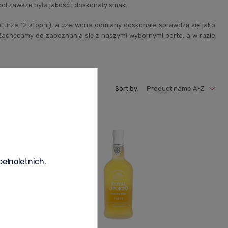
 od zawsze była jakość i doskonały smak.
aturze 12 stopni), a czerwone odmiany doskonale sprawdzą się jako
 Zachęcamy do zapoznania się z naszymi wybornymi porto, a w razie
Sort by:
Product name A-Z
pełnoletnich.