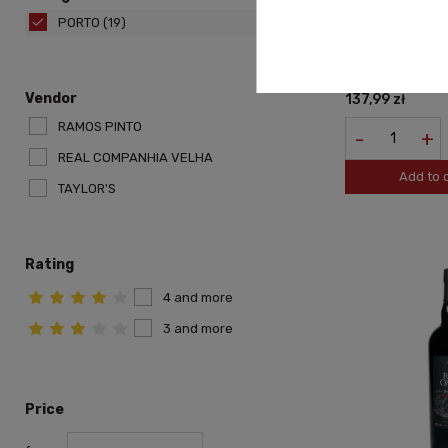
PORTO
(19)
PORTO ROYAL OP
Vendor
137,99 zł
RAMOS PINTO
-
+
REAL COMPANHIA VELHA
Add to 
TAYLOR'S
Rating
4 and more
3 and more
Price