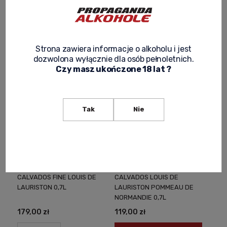
Filter/sort
Strona zawiera informacje o alkoholu i jest
dozwolona wyłącznie dla osób pełnoletnich.
Czy masz ukończone 18 lat ?
Tak
Nie
CALVADOS FINE LOUIS DE
CALVADOS LOUIS DE
LAURISTON 0,7L
LAURISTON POMMEAU DE
NORMANDIE 0,7L
179,00 zł
119,00 zł