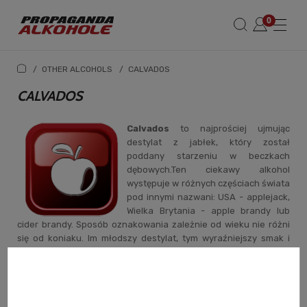
/
OTHER ALCOHOLS
/
CALVADOS
CALVADOS
Calvados
to najprościej ujmując
destylat z jabłek, który został
poddany starzeniu w beczkach
dębowych.Ten ciekawy alkohol
występuje w różnych częściach świata
pod innymi nazwani: USA - applejack,
Wielka Brytania - apple brandy lub
cider brandy. Sposób oznakowania zależnie od wieku nie różni
się od koniaku. Im młodszy destylat, tym wyraźniejszy smak i
aromat jabłek oraz lekko drapiący i ostry charakter, wraz z
wiekiem pojawiają się szlachetniejsze akcenty wanilii, a trunek
zyskuje gładkości i finezji.