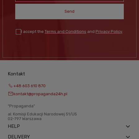
Send
I accept the
Terms and Conditions
and
Privacy Policy
.
Kontakt
+48 603 610 870
kontakt@propaganda24h.pl
“Propaganda"
al. Komisji Edukacji Narodowej 51/U5
02-797 Warszawa
HELP
DELIVERY