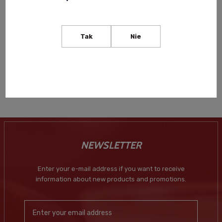
CLOUDY BAY PINOT NOIR
CLOUDY BAY SAUVIGNON
0,75L
BLANC 0,75L
Tak
Nie
209,00 zł
139,00 zł
-
+
-
+
NEWSLETTER
Enter your e-mail address if you want to receive
information about new products and promotions.