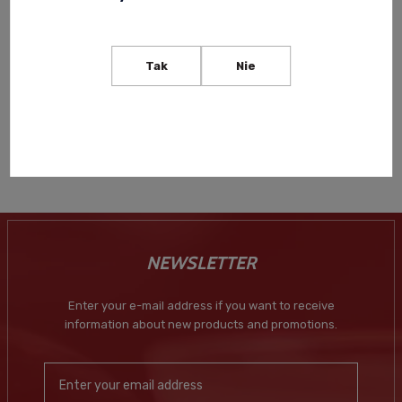
CLOUDY BAY SAUVIGNON
CLOUDY BAY PINOT NOIR
BLANC 0,75L
0,75L
Tak
Nie
139,00 zł
209,00 zł
-
+
-
+
NEWSLETTER
Enter your e-mail address if you want to receive
information about new products and promotions.