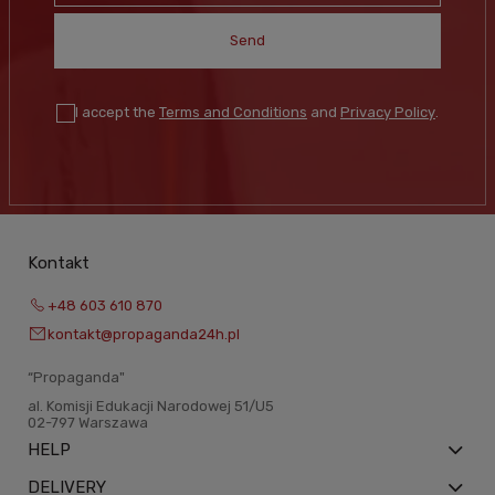
Send
I accept the
Terms and Conditions
and
Privacy Policy
.
Kontakt
+48 603 610 870
kontakt@propaganda24h.pl
“Propaganda"
al. Komisji Edukacji Narodowej 51/U5
02-797 Warszawa
HELP
DELIVERY