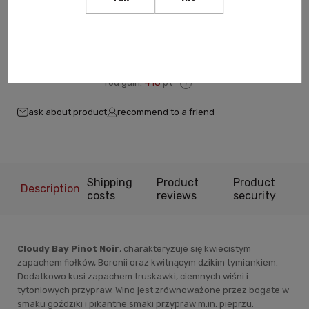
-
+
Add to cart
You gain:
418
pt
ask about product
recommend to a friend
Shipping
Product
Product
Description
costs
reviews
security
Cloudy Bay Pinot Noir
, charakteryzuje się kwiecistym
zapachem fiołków, Boronii oraz kwitnącym dzikim tymiankiem.
Dodatkowo kusi zapachem truskawki, ciemnych wiśni i
tytoniowych przypraw. Wino jest zrównoważone przez bogate w
smaku goździki i pikantne smaki przypraw m.in. pieprzu.