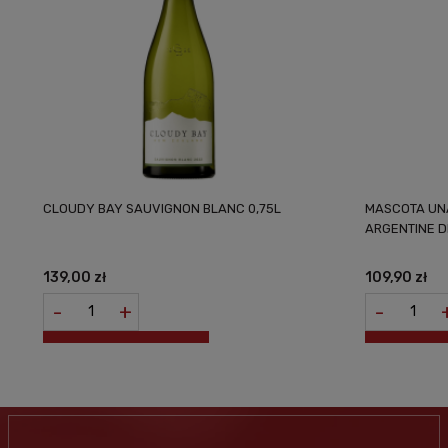
CLOUDY BAY SAUVIGNON BLANC 0,75L
MASCOTA UNA
ARGENTINE D
139,00 zł
109,90 zł
-
+
-