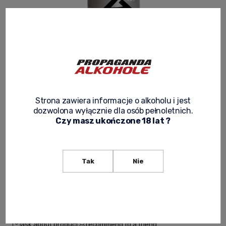
SAKE WAKATSURU SHUZO - GEN
PLATINUM LABEL 0,3L
Product code:
JAPOŃSKIE 033
Strona zawiera informacje o alkoholu i jest
dozwolona wyłącznie dla osób pełnoletnich.
79,80 zł
Czy masz ukończone 18 lat ?
Net price:
64,88 zł
expected delivery
Tak
Nie
notify of product availability
ask about product
recommend to a friend