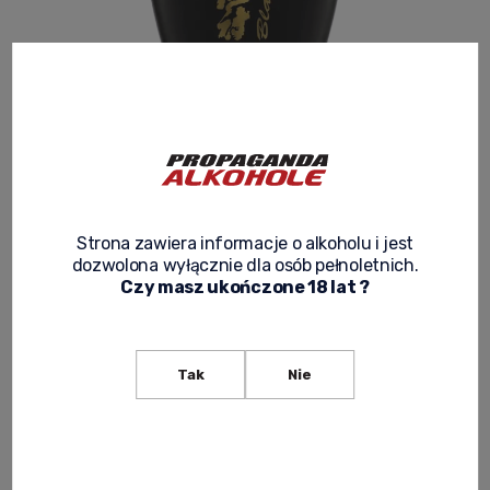
SAKE GEKKEIKAN BLACK AND GOLD 0,75L
3.7
Product code:
JAPOŃSKIE 017
Strona zawiera informacje o alkoholu i jest
dozwolona wyłącznie dla osób pełnoletnich.
125,00 zł
Czy masz ukończone 18 lat ?
Net price:
101,63 zł
Tak
Nie
withdrawn from the offer
ask about product
recommend to a friend