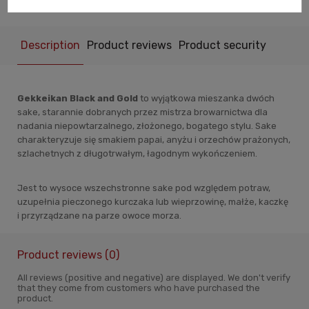
Description
Product reviews
Product security
Gekkeikan Black and Gold
to wyjątkowa mieszanka dwóch
sake, starannie dobranych przez mistrza browarnictwa dla
nadania niepowtarzalnego, złożonego, bogatego stylu. Sake
charakteryzuje się smakiem papai, anyżu i orzechów prażonych,
szlachetnych z długotrwałym, łagodnym wykończeniem.
Jest to wysoce wszechstronne sake pod względem potraw,
uzupełnia pieczonego kurczaka lub wieprzowinę, małże, kaczkę
i przyrządzane na parze owoce morza.
Product reviews (0)
All reviews (positive and negative) are displayed. We don't verify
that they come from customers who have purchased the
product.