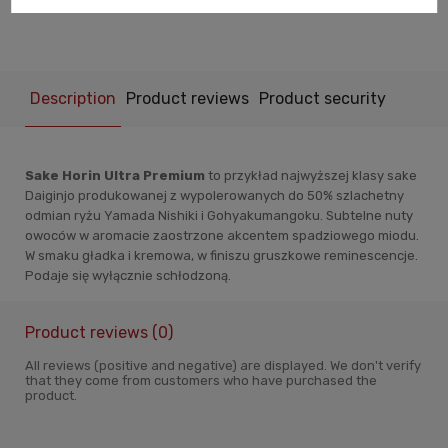
Description
Product reviews
Product security
Sake Horin Ultra Premium
to przykład najwyższej klasy sake
Daiginjo produkowanej z wypolerowanych do 50% szlachetny
odmian ryżu Yamada Nishiki i Gohyakumangoku. Subtelne nuty
owoców w aromacie zaostrzone akcentem spadziowego miodu.
W smaku gładka i kremowa, w finiszu gruszkowe reminescencje.
Podaje się wyłącznie schłodzoną.
Product reviews (0)
All reviews (positive and negative) are displayed. We don't verify
that they come from customers who have purchased the
product.