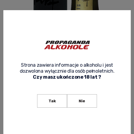
SAKE HORIN ULTRA PREMIUM 0,75L +
OPAKOWANIE
Product code:
JAPOŃSKIE 022
Strona zawiera informacje o alkoholu i jest
299,00 zł
dozwolona wyłącznie dla osób pełnoletnich.
Net price:
243,09 zł
Czy masz ukończone 18 lat ?
expected delivery
Tak
Nie
notify of product availability
ask about product
recommend to a friend