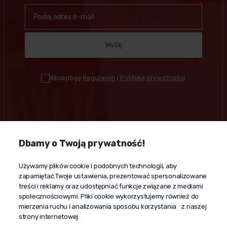
Wyślij
Akceptuję
Regulamin
i
Politykę prywatności
.
Dbamy o Twoją prywatność!
Kontakt
Używamy plików cookie i podobnych technologii, aby
+48 603 610 870
zapamiętać Twoje ustawienia, prezentować spersonalizowane
kontakt@propaganda24h.pl
treści i reklamy oraz udostępniać funkcje związane z mediami
społecznościowymi. Pliki cookie wykorzystujemy również do
“Propaganda"
mierzenia ruchu i analizowania sposobu korzystania z naszej
al. Komisji Edukacji Narodowej 51/U5
strony internetowej.
02-797 Warszawa