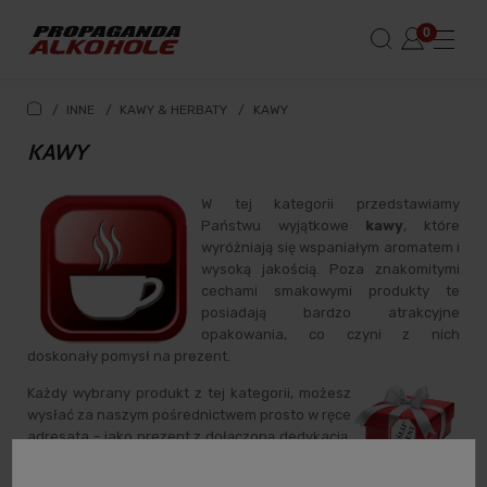
/
INNE
/
KAWY & HERBATY
/
KAWY
KAWY
W tej kategorii przedstawiamy
Państwu wyjątkowe
kawy
, które
wyróżniają się wspaniałym aromatem i
wysoką jakością. Poza znakomitymi
cechami smakowymi produkty te
posiadają bardzo atrakcyjne
opakowania, co czyni z nich
doskonały pomysł na prezent.
Każdy wybrany produkt z tej kategorii, możesz
wysłać za naszym pośrednictwem prosto w ręce
adresata - jako prezent z dołączoną dedykacją.
Szczegóły w zakładce -
wyślij prezent
.