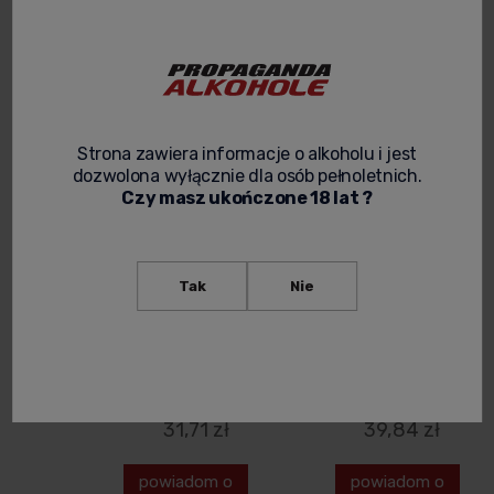
Filtruj / sortuj
Strona zawiera informacje o alkoholu i jest
KAWA
KAWA
dozwolona wyłącznie dla osób pełnoletnich.
MIELONA
ZIARNISTA
Czy masz ukończone 18 lat ?
DICTADOR
DICTADOR
ESENCIA
MAGNO
SPECIALITY
SPECIALITY
Tak
Nie
250G
250G
39,00 zł
49,00 zł
Cena netto:
Cena netto:
31,71 zł
39,84 zł
powiadom o
powiadom o