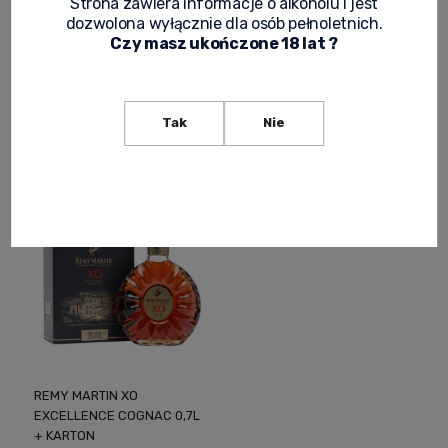
Strona zawiera informacje o alkoholu i jest
REMY MARTIN VSOP
REMY MARTIN VSOP
dozwolona wyłącznie dla osób pełnoletnich.
COGNAC 0,05L (MINI)
COGNAC 0,7L
Czy masz ukończone 18 lat ?
29,90 zł
349,00 zł
-
+
Notify of product
Tak
Nie
availability
REMY MARTIN XO
EXCELLENCE COGNAC 0,7L
+ KARTON