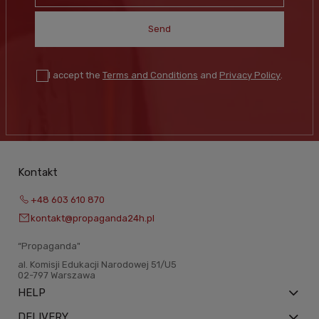
Send
I accept the
Terms and Conditions
and
Privacy Policy
.
Kontakt
+48 603 610 870
kontakt@propaganda24h.pl
“Propaganda"
al. Komisji Edukacji Narodowej 51/U5
02-797 Warszawa
HELP
DELIVERY