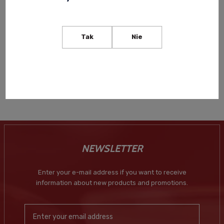
OPIHR ORIENTAL SPICED GIN
0,7L + KIELISZEK
Tak
Nie
169,00 zł
Notify of product
availability
NEWSLETTER
Enter your e-mail address if you want to receive
information about new products and promotions.