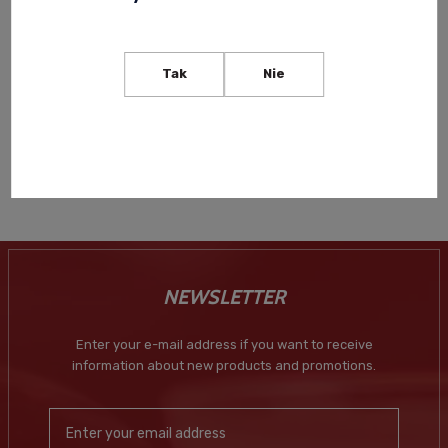
PINK 47 LONDON DRY GIN
0,7L
Tak
Nie
117,00 zł
Notify of product
availability
NEWSLETTER
Enter your e-mail address if you want to receive
information about new products and promotions.