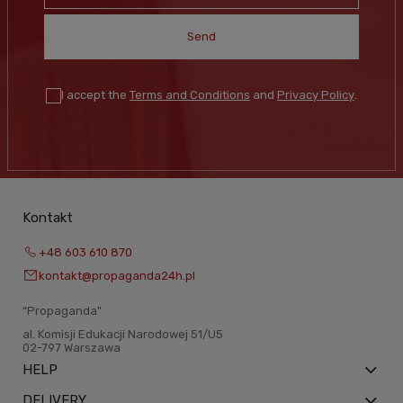
Send
I accept the
Terms and Conditions
and
Privacy Policy
.
Kontakt
+48 603 610 870
kontakt@propaganda24h.pl
“Propaganda"
al. Komisji Edukacji Narodowej 51/U5
02-797 Warszawa
HELP
DELIVERY