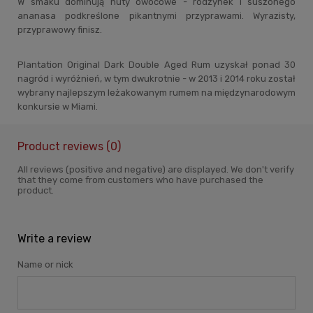
W smaku dominują nuty owocowe - rodzynek i suszonego
ananasa podkreślone pikantnymi przyprawami. Wyrazisty,
przyprawowy finisz.
Plantation Original Dark Double Aged Rum uzyskał ponad 30
nagród i wyróżnień, w tym dwukrotnie - w 2013 i 2014 roku został
wybrany najlepszym leżakowanym rumem na międzynarodowym
konkursie w Miami.
Product reviews (0)
All reviews (positive and negative) are displayed. We don't verify
that they come from customers who have purchased the
product.
Write a review
Name or nick