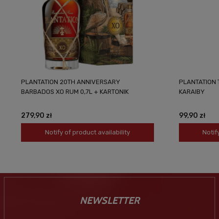
PLANTATION 20TH ANNIVERSARY
PLANTATION 
BARBADOS XO RUM 0,7L + KARTONIK
KARAIBY
279,90 zł
99,90 zł
Notify of product availability
Notif
NEWSLETTER