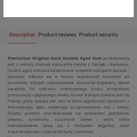
ask about product
recommend to a friend
Description
Product reviews
Product security
Plantation Original Dark Double Aged Rum
produkowany
jest z melasy, stanowi mieszankę rumów z Jamajki i Barbados.
Double aged oznacza leżakowanie w dwóch rodzajach beczek -
pierwsze odbywa się w mocno wypalonych beczkach po
bourbonie, których oddziaływanie wzmacnia tropikalny klimat
Karaibów. Po nabraniu intensywnego koloru przypalonej
pomarańczy i głębokiego smaku trunek transportowany jest do
Francji, gdzie spędza pół roku w lekko wypalonych beczkach z
francuskiego dębu nabierając przyprawowych nut i taniny.
Finalny produkt charakteryzuje się aromatami goździków,
pieprzu, cynamonu, suszonych śliwek i wiśni, które
niepodziewanie łączą się z motywem wilgotnej ziemi
tropikalnego lasu, czarnej herbaty i kamienia.