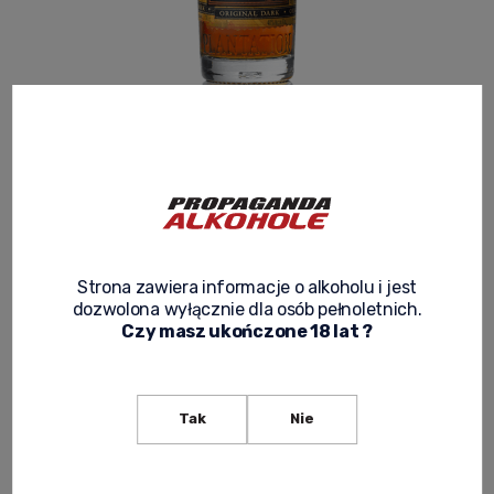
PLANTATION ORIGINAL DARK DOUBLE
AGED RUM 0,7L
3.5
Product code:
RUM 084
99,90 zł
Strona zawiera informacje o alkoholu i jest
Net price:
81,22 zł
dozwolona wyłącznie dla osób pełnoletnich.
Czy masz ukończone 18 lat ?
expected delivery
Tak
Nie
notify of product availability