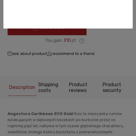
-
+
Add to cart
You gain:
310
pt
ask about product
recommend to a friend
Shipping
Product
Product
Description
costs
reviews
security
Angostura Caribbean 5YO Gold
Rum to mieszanka rumów
leżakujących w dębowych beczkach po burbonie przez co
najmniej pięć lat, nabywa w tym czasie głębokiego charakteru,
świetliście złotego koloru bursztynu z pomarańczowymi