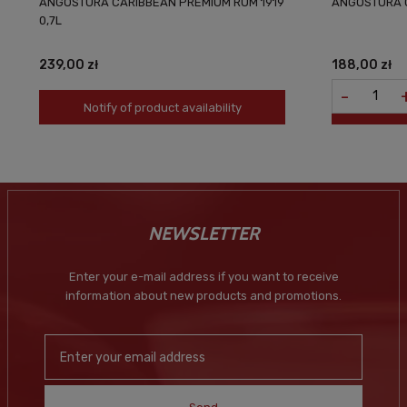
ANGOSTURA CARIBBEAN PREMIUM RUM 1919
ANGOSTURA C
0,7L
239,00 zł
188,00 zł
-
Notify of product availability
NEWSLETTER
Enter your e-mail address if you want to receive
information about new products and promotions.