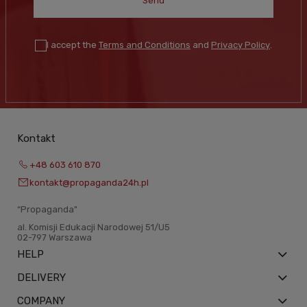
Send
I accept the
Terms and Conditions
and
Privacy Policy
.
Kontakt
+48 603 610 870
kontakt@propaganda24h.pl
“Propaganda"
al. Komisji Edukacji Narodowej 51/U5
02-797 Warszawa
HELP
DELIVERY
COMPANY