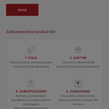
Send
Zabezpieczenie produktów
1. FOLIA
2. KARTON
Każdy produkt zabezpieczamy
Używamy odpowiedniej
starannie folią bąbelkową
jakości kartonów wysyłkowych
3. ZABEZPIECZENIE
4. OZNACZENIE
Kartony z produktami
Stosujemy odpowiednie
wypełnione są odpowiednimi
oznaczenia informacyjne dla
materiałami
kuriera
zabezpieczającymi przed