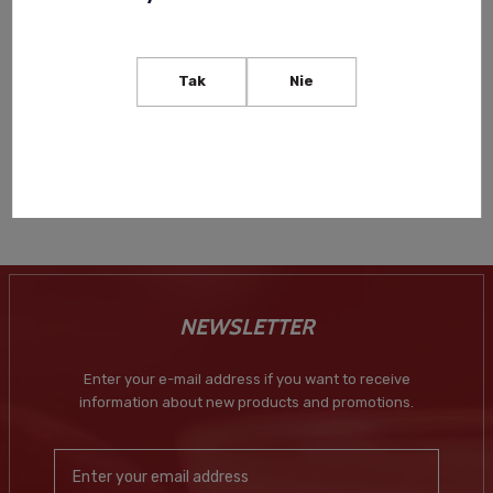
PLANTATION SINGLE CASK
PANAMA 8YO RED PINEAU
0,7L
Tak
Nie
245,00 zł
Notify of product
availability
NEWSLETTER
Enter your e-mail address if you want to receive
information about new products and promotions.