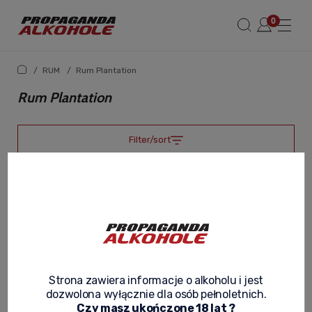
/
RUM
/
Rum Plantation
Rum Plantation
Filter/sort
Strona zawiera informacje o alkoholu i jest
dozwolona wyłącznie dla osób pełnoletnich.
Czy masz ukończone 18 lat ?