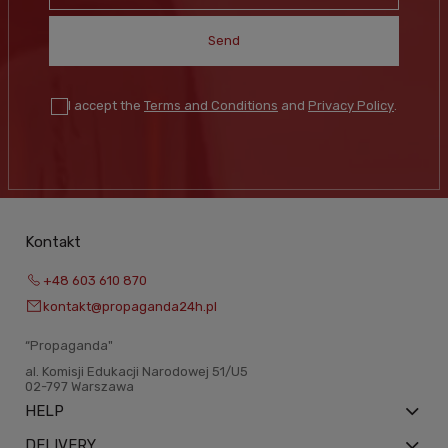
Send
I accept the
Terms and Conditions
and
Privacy Policy
.
Kontakt
+48 603 610 870
kontakt@propaganda24h.pl
“Propaganda"
al. Komisji Edukacji Narodowej 51/U5
02-797 Warszawa
HELP
DELIVERY