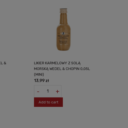
EL &
LIKIER KARMELOWY Z SOLĄ
MORSKĄ WEDEL & CHOPIN 0,05L
(MINI)
13,99 zł
-
+
Add to cart