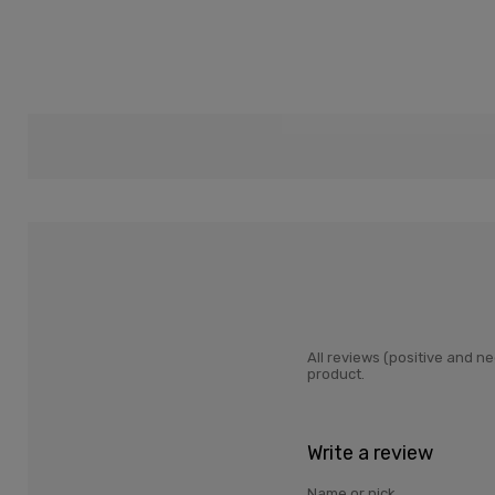
All reviews (positive and 
product.
Write a review
Name or nick