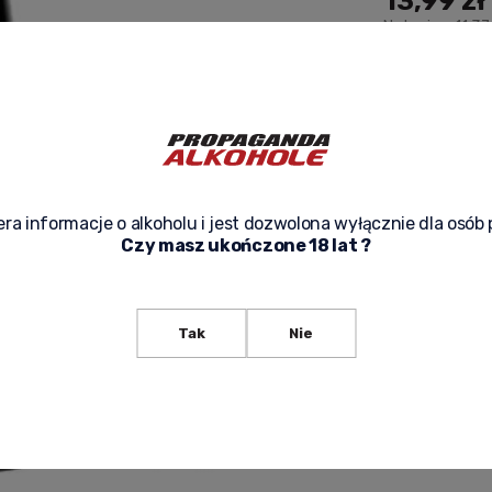
13,99 zł
Net price:
11,37
expected de
ra informacje o alkoholu i jest dozwolona wyłącznie dla osób 
Czy masz ukończone 18 lat ?
ask about p
Tak
Nie