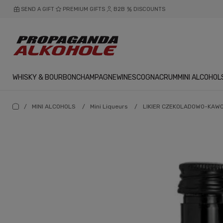
SEND A GIFT
PREMIUM GIFTS
B2B
DISCOUNTS
WHISKY & BOURBON
CHAMPAGNE
WINES
COGNAC
RUM
MINI ALCOHOL
/
MINI ALCOHOLS
/
Mini Liqueurs
/
LIKIER CZEKOLADOWO-KAWO