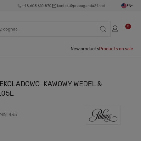
+48 603 610 870
kontakt@propaganda24h.pl
EN
0
New products
Products on sale
CZEKOLADOWO-KAWOWY WEDEL &
,05L
MINI 435