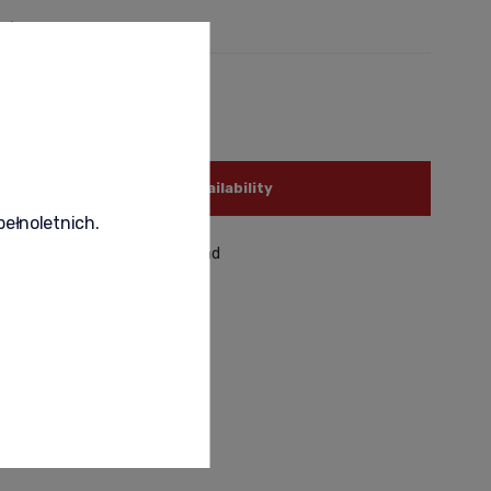
 zł
livery
notify of product availability
pełnoletnich.
roduct
recommend to a friend