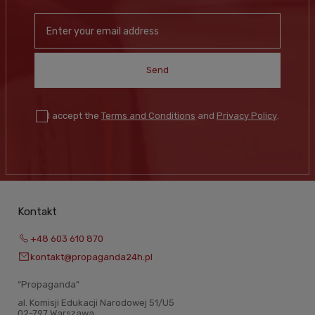
Send
I accept the
Terms and Conditions
and
Privacy Policy
.
Kontakt
+48 603 610 870
kontakt@propaganda24h.pl
“Propaganda"
al. Komisji Edukacji Narodowej 51/U5
02-797 Warszawa