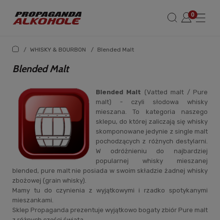
/
WHISKY & BOURBON
/
Blended Malt
Blended Malt
Blended Malt
(Vatted malt / Pure
malt) - czyli słodowa whisky
mieszana. To kategoria naszego
sklepu, do której zaliczają się whisky
skomponowane jedynie z single malt
pochodzących z różnych destylarni.
W odróżnieniu do najbardziej
popularnej whisky mieszanej
blended, pure malt nie posiada w swoim składzie żadnej whisky
zbożowej (grain whisky).
Mamy tu do czynienia z wyjątkowymi i rzadko spotykanymi
mieszankami.
Sklep Propaganda prezentuje wyjątkowo bogaty zbiór Pure malt
z różnych części świata.