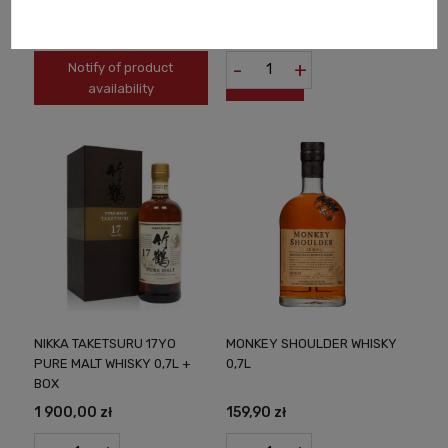
BOX
299,00 zł
2 970,00 zł
-
+
Notify of product
availability
NIKKA TAKETSURU 17YO
MONKEY SHOULDER WHISKY
PURE MALT WHISKY 0,7L +
0,7L
BOX
1 900,00 zł
159,90 zł