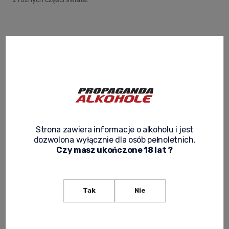
Filter/sort
Strona zawiera informacje o alkoholu i jest
dozwolona wyłącznie dla osób pełnoletnich.
Czy masz ukończone 18 lat ?
Tak
Nie
NIKKA TAKETSURU NON AGE
NIKKA TAKETSURU 21YO
PURE MALT WHISKY 0,7L
PURE MALT WHISKY 0,7L +